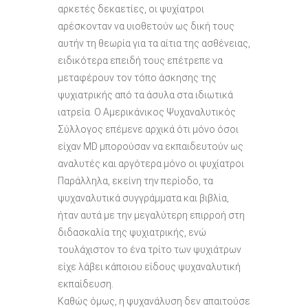
αρκετές δεκαετίες, οι ψυχίατροι
αρέσκονταν να υιοθετούν ως δική τους
αυτήν τη θεωρία για τα αίτια της ασθένειας,
ειδικότερα επειδή τους επέτρεπε να
μεταφέρουν τον τόπο άσκησης της
ψυχιατρικής από τα άσυλα στα ιδιωτικά
ιατρεία. Ο Αμερικάνικος Ψυχαναλυτικός
Σύλλογος επέμενε αρχικά ότι μόνο όσοι
είχαν MD μπορούσαν να εκπαιδευτούν ως
αναλυτές και αργότερα μόνο οι ψυχίατροι
Παράλληλα, εκείνη την περίοδο, τα
ψυχαναλυτικά συγγράμματα και βιβλία,
ήταν αυτά με την μεγαλύτερη επιρροή στη
διδασκαλία της ψυχιατρικής, ενώ
τουλάχιστον το ένα τρίτο των ψυχιάτρων
είχε λάβει κάποιου είδους ψυχαναλυτική
εκπαίδευση.
Καθώς όμως, η ψυχανάλυση δεν απαιτούσε