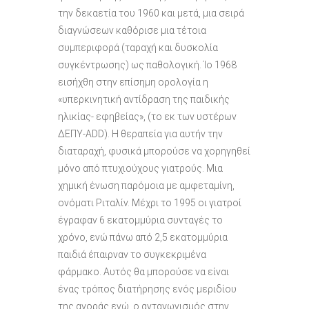
την δεκαετία του 1960 και μετά, μια σειρά
διαγνώσεων καθόρισε μια τέτοια
συμπεριφορά (ταραχή και δυσκολία
συγκέντρωσης) ως παθολογική. Ίο 1968
εισήχθη στην επίσημη ορολογία η
«υπερκινητική αντίδραση της παιδικής
ηλικίας- εφηβείας», (το εκ των υστέρων
ΔΕΠΥ-ADD). Η θεραπεία για αυτήν την
διαταραχή, φυσικά μπορούσε να χορηγηθεί
μόνο από πτυχιούχους γιατρούς. Μια
χημική ένωση παρόμοια με αμφεταμίνη,
ονόματι Ριταλίν. Μέχρι το 1995 οι γιατροί
έγραφαν 6 εκατομμύρια συνταγές το
χρόνο, ενώ πάνω από 2,5 εκατομμύρια
παιδιά έπαιρναν το συγκεκριμένα
φάρμακο. Αυτός θα μπορούσε να είναι
ένας τρόπος διατήρησης ενός μεριδίου
της αγοράς ενώ, ο ανταγωνισμός στην