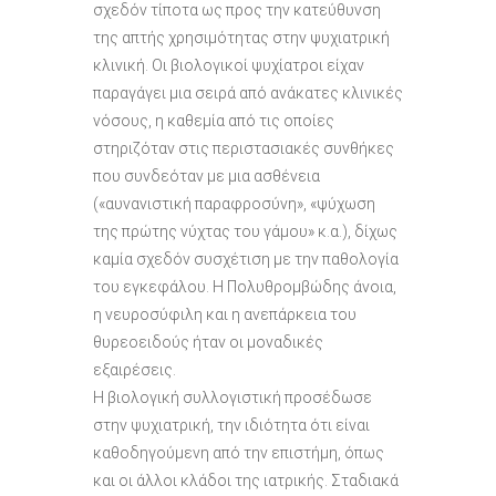
σχεδόν τίποτα ως προς την κατεύθυνση
της απτής χρησιμότητας στην ψυχιατρική
κλινική. Οι βιολογικοί ψυχίατροι είχαν
παραγάγει μια σειρά από ανάκατες κλινικές
νόσους, η καθεμία από τις οποίες
στηριζόταν στις περιστασιακές συνθήκες
που συνδεόταν με μια ασθένεια
(«αυνανιστική παραφροσύνη», «ψύχωση
της πρώτης νύχτας του γάμου» κ.α.), δίχως
καμία σχεδόν συσχέτιση με την παθολογία
του εγκεφάλου. Η Πολυθρομβώδης άνοια,
η νευροσύφιλη και η ανεπάρκεια του
θυρεοειδούς ήταν οι μοναδικές
εξαιρέσεις.
Η βιολογική συλλογιστική προσέδωσε
στην ψυχιατρική, την ιδιότητα ότι είναι
καθοδηγούμενη από την επιστήμη, όπως
και οι άλλοι κλάδοι της ιατρικής. Σταδιακά