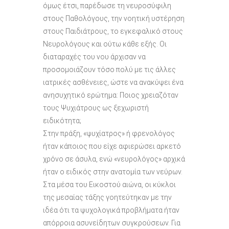
όμως έτσι, παρέδωσε τη νευροσύφιλη
στους Παθολόγους, την νοητική υστέρηση
στους Παιδιάτρους, το εγκεφαλικό στους
Νευρολόγους και ούτω κάθε εξής. Οι
διαταραχές του νου άρχισαν να
προσομοιάζουν τόσο πολύ με τις άλλες
ιατρικές ασθένειες, ώστε να ανακύψει ένα
ανησυχητικό ερώτημα: Ποιος χρειαζόταν
τους Ψυχιάτρους ως ξεχωριστή
ειδικότητα;
Στην πράξη, «ψυχίατρος» ή φρενολόγος
ήταν κάποιος που είχε αφιερώσει αρκετό
χρόνο σε άσυλα, ενώ «νευρολόγος» αρχικά
ήταν ο ειδικός στην ανατομία των νεύρων.
Στα μέσα του Εικοστού αιώνα, οι κύκλοι
της μεσαίας τάξης γοητεύτηκαν με την
ιδέα ότι τα ψυχολογικά προβλήματα ήταν
απόρροια ασυνείδητων συγκρούσεων. Για