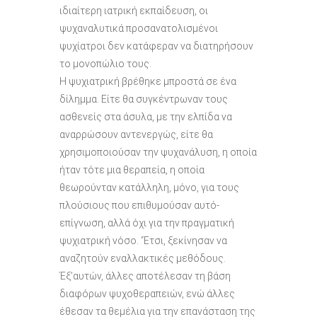
ιδιαίτερη ιατρική εκπαίδευση, οι
ψυχαναλυτικά προσανατολισμένοι
ψυχίατροι δεν κατάφεραν να διατηρήσουν
το μονοπώλιο τους.
Η ψυχιατρική βρέθηκε μπροστά σε ένα
δίλημμα. Είτε θα συγκέντρωναν τους
ασθενείς στα άσυλα, με την ελπίδα να
αναρρώσουν αντενεργώς, είτε θα
χρησιμοποιούσαν την ψυχανάλυση, η οποία
ήταν τότε μια θεραπεία, η οποία
θεωρούνταν κατάλληλη, μόνο, για τους
πλούσιους που επιθυμούσαν αυτό-
επίγνωση, αλλά όχι για την πραγματική
ψυχιατρική νόσο. ‘Έτσι, ξεκίνησαν να
αναζητούν εναλλακτικές μεθόδους.
Έξ’αυτών, άλλες αποτέλεσαν τη βάση
διαφόρων ψυχοθεραπειών, ενώ άλλες
έθεσαν τα θεμέλια για την επανάσταση της