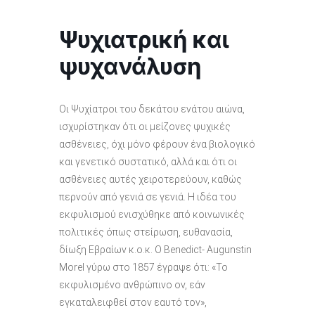
Ψυχιατρική και
ψυχανάλυση
Οι Ψυχίατροι του δεκάτου ενάτου αιώνα,
ισχυρίστηκαν ότι οι μείζονες ψυχικές
ασθένειες, όχι μόνο φέρουν ένα βιολογικό
και γενετικό συστατικό, αλλά και ότι οι
ασθένειες αυτές χειροτερεύουν, καθώς
περνούν από γενιά σε γενιά. Η ιδέα του
εκφυλισμού ενισχύθηκε από κοινωνικές
πολιτικές όπως στείρωση, ευθανασία,
δίωξη Εβραίων κ.ο.κ. Ο Benedict- Αugunstin
Morel γύρω στο 1857 έγραψε ότι: «Το
εκφυλισμένο ανθρώπινο ον, εάν
εγκαταλειφθεί στον εαυτό τον»,