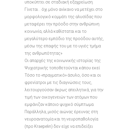
υποκύπτει σε σταδιακή εξαχρείωση.
Γίνεται… όχι μόνο ανίκανο να μετέχει στο
μορφολογικό κομμάτι της αλυσίδας που
μεταφέρει την πρόοδο στην ανθρώπινη
κοινωνία, αλλά καθίσταται και το
μεγαλύτερο εμπόδιο της προόδου αυτής,
μέσω της επαφής του με το υγιές τμήμα
της ανθρωπότητας»
Οι απαρχές της κοινωνικής ιστορίας της
Ψυχιατρικής τοποθετούνται κάπου εκεί
Τόσο το «πραγματικό» άσυλο, όσο και οι
φρενίατροι με τις διαγνώσεις τους,
λειτουργούσαν άκρως απειλητικά, για την
τιμή των οικογενειών των ατόμων που
εμφάνιζαν κάποιο ψυχικό σύμπτωμα.
Παράλληλα, μισός αιώνας έρευνας στη
νευροανατομία και τη νευροπαθολογία
(προ Kraepelin) δεν είχε να επιδείξει