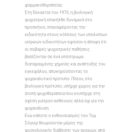
φαρμακοθεραπείας
Έτη δεκαετία του 1970, η βιολογική
ψυχιατρική επανήλθε δυναμικά στο
προσκήνιο, επαναφέροντας την
ειδικότητα στους κόλπους των υπολοίπων
ιατρικών ειδικοτήτων εφόσον η άποψη ότι
οι σοβαρές ψυχιατρικές παθήσεις
βασίζονταν σε ένα υπόστρωμα
διαταραγμένης χημείας και ανάπτυξης του
εγκεφάλου, αποκηρύσσοντας το
ψυχαναλυτικό πρότυπο. Πλέον, στο
βιολογικό πρότυπο, υπήρχε χώρος για την
άτυπη ψυχοθεραπεία που ενυπήρχε στη
σχέση γιατρού-ασθενούς αλλά όχι για την
ψυχανάλυση.
Ενώ κάποτε ο ενθουσιασμός του Τομ
Σόγιερ θεωρούνταν μέρος της
φυσιολογικής διάθεσης των αγοριών, από