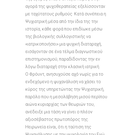
αγορά της ψυχοθεραπείας εξελίσσονταν
με ταχύτατους ρυθμούς. Κατά συνέπεια η
Ψυχιατρική μέσα από την ίδια της την
ιστορία, κάθε φορά που επιδίωκε μέσω
της βιολογικής συλλογιστικής να
«ιατρικοποιήσει» μια ψυχική διαταραχή,
εισάγονταν σε ένα τέλμα διαγνωστικού
επιστημονισμού, παραδίδοντας την εν
λόγω διαταραχή στην κλασική ιατρική.
Ο Φρόυντ, ανησυχούσε αχό νωρίς για το
ενδεχόμενο η ψυχανάλυση να χάσει το
κύρος της υπηρετώντας την Ψυχιατρική,
παρόλο που η μεσολάβηση μισού περίπου
αιώνα κυριαρχίας των θεωριών του,
ανέδειξε μια τάση να γίνει ο πλέον
αξιοσέβαστος πρωτοπόρος της.
Ηειρωνεία είναι, ότι η ταύτιση της
Ψυχανάλυσης με την ψυχολογία του Εγώ