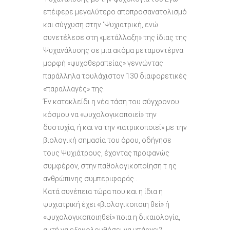
επέφερε μεγαλύτερο αποπροσανατολισμό
και σύγχυση στην ‘Ψυχιατρική, ενώ
συνετέλεσε στη «μετάλλαξη» της ίδιας της
Ψυχανάλυσης σε μια ακόμα μεταμοντέρνα
μορφή «ψυχοθεραπείας» γεννώντας
παράλληλα τουλάχιστον 130 διαφορετικές
«παραλλαγές» της.
Έν κατακλείδι η νέα τάση του σύγχρονου
κόσμου να «ψυχολογικοποιεί» την
δυστυχία, ή και να την «ιατρικοποιεί» με την
βιολογική σημασία του όρου, οδήγησε
τους Ψυχιάτρους, έχοντας προφανώς
συμφέρον, στην παθολογικοποίηση τ ης
ανθρώπινης συμπεριφοράς..
Κατά συνέπεια τώρα που και η ίδια η
ψυχιατρική έχει «βιολογικοποιη θεί» ή
«ψυχολογικοποιηθεί» ποια η δικαιολογία,