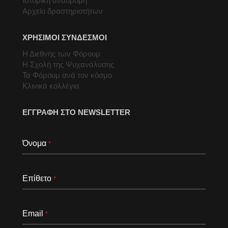
Ιστορική αναδρομή
Αρχείο δραστηριοτήτων
ΧΡΗΣΙΜΟΙ ΣΥΝΔΕΣΜΟΙ
Η Διεθνής των Φόρουμ
Η Σχολή της Ψυχανάλυσης
Τα Φόρουμ ανά τον κόσμο
Κλινικά κολλέγια
ΕΓΓΡΑΦΗ ΣΤΟ NEWSLETTER
Όνομα
*
Επίθετο
*
Email
*