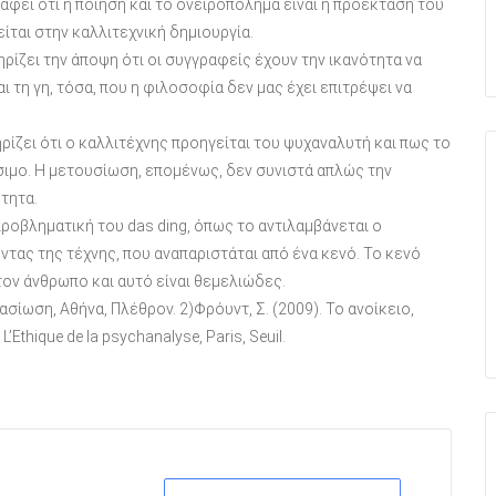
ράφει ότι η ποίηση και το ονειροπόλημα είναι η προέκταση του
ίται στην καλλιτεχνική δημιουργία.
ηρίζει την άποψη ότι οι συγγραφείς έχουν την ικανότητα να
τη γη, τόσα, που η φιλοσοφία δεν μας έχει επιτρέψει να
ίζει ότι ο καλλιτέχνης προηγείται του ψυχαναλυτή και πως το
σιμο. Η μετουσίωση, επομένως, δεν συνιστά απλώς την
τητα.
προβληματική του das ding, όπως το αντιλαμβάνεται ο
ντας της τέχνης, που αναπαριστάται από ένα κενό. Το κενό
τον άνθρωπο και αυτό είναι θεμελιώδες.
ασίωση, Αθήνα, Πλέθρον. 2)Φρόυντ, Σ. (2009). Το ανοίκειο,
 L’Ethique de la psychanalyse, Paris, Seuil.