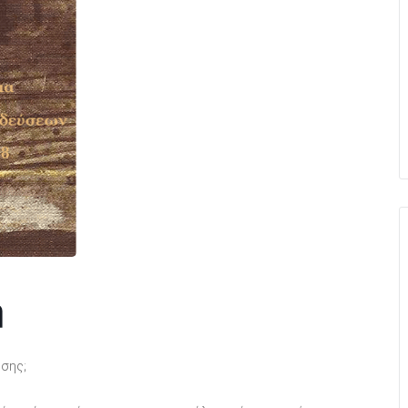
η
υσης;