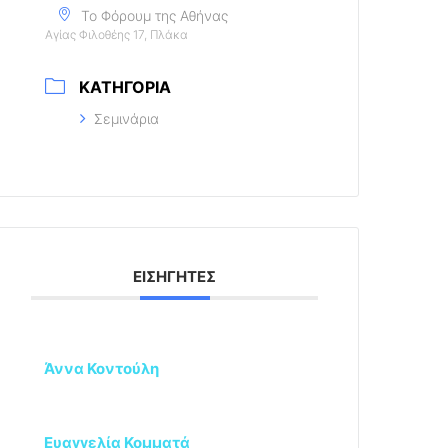
Το Φόρουμ της Αθήνας
Αγίας Φιλοθέης 17, Πλάκα
ΚΑΤΗΓΟΡΊΑ
Σεμινάρια
ΕΙΣΗΓΗΤΈΣ
Άννα Κοντούλη
Ευαγγελία Κομματά