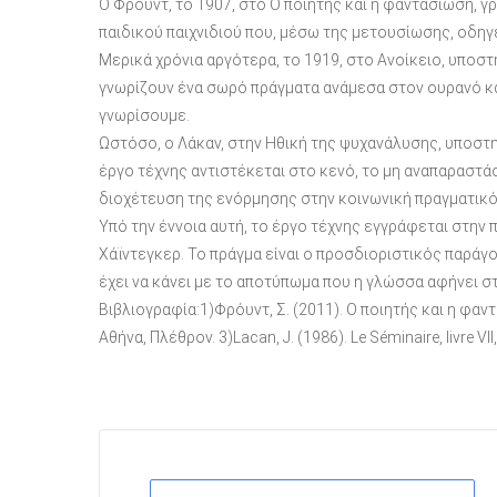
Ο Φρόυντ, το 1907, στο Ο ποιητής και η φαντασίωση, γ
παιδικού παιχνιδιού που, μέσω της μετουσίωσης, οδηγε
Μερικά χρόνια αργότερα, το 1919, στο Ανοίκειο, υποστ
γνωρίζουν ένα σωρό πράγματα ανάμεσα στον ουρανό και 
γνωρίσουμε.
Ωστόσο, ο Λάκαν, στην Ηθική της ψυχανάλυσης, υποστηρ
έργο τέχνης αντιστέκεται στο κενό, το μη αναπαραστά
διοχέτευση της ενόρμησης στην κοινωνική πραγματικό
Υπό την έννοια αυτή, το έργο τέχνης εγγράφεται στην 
Χάϊντεγκερ. Το πράγμα είναι ο προσδιοριστικός παράγο
έχει να κάνει με το αποτύπωμα που η γλώσσα αφήνει σ
Βιβλιογραφία:1)Φρόυντ, Σ. (2011). Ο ποιητής και η φαντ
Αθήνα, Πλέθρον. 3)Lacan, J. (1986). Le Séminaire, livre VII,