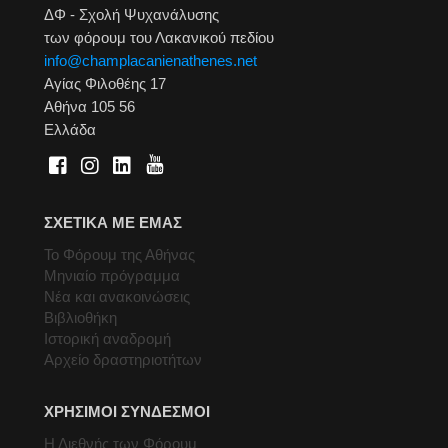
ΔΦ - Σχολή Ψυχανάλυσης
των φόρουμ του Λακανικού πεδίου
info@champlacanienathenes.net
Αγίας Φιλοθέης 17
Αθήνα 105 56
Ελλάδα
ΣΧΕΤΙΚΑ ΜΕ ΕΜΑΣ
Το Φόρουμ της Αθήνας
Μηνιαίο πρόγραμμα
Νέα και ανακοινώσεις
Βιβλιοθήκη
Ιστορική αναδρομή
Αρχείο δραστηριοτήτων
ΧΡΗΣΙΜΟΙ ΣΥΝΔΕΣΜΟΙ
Η Διεθνής των Φόρουμ