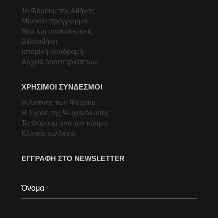
Το Φόρουμ της Αθήνας
Μηνιαίο πρόγραμμα
Νέα και ανακοινώσεις
Βιβλιοθήκη
Ιστορική αναδρομή
Αρχείο δραστηριοτήτων
ΧΡΗΣΙΜΟΙ ΣΥΝΔΕΣΜΟΙ
Η Διεθνής των Φόρουμ
Η Σχολή της Ψυχανάλυσης
Τα Φόρουμ ανά τον κόσμο
Κλινικά κολλέγια
ΕΓΓΡΑΦΗ ΣΤΟ NEWSLETTER
Όνομα
*