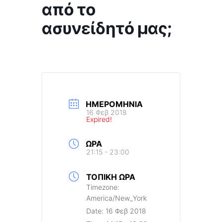
από το
ασυνείδητό μας;
ΗΜΕΡΟΜΗΝΊΑ
16 Φεβ 2018
Expired!
ΏΡΑ
21:15 - 23:00
ΤΟΠΙΚΉ ΏΡΑ
Timezone:
America/New_York
Date:
16 Φεβ 2018