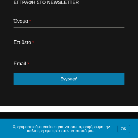
ΕΓΓΡΑΦΗ ΣΤΟ NEWSLETTER
Όνομα
*
Επίθετο
*
Email
*
Εγγραφή
© 2020 Το φόρουμ της Αθήνας. Με επιφύλαξη κάθε
νομίμου δικαιώματος.
Χρησιμοποιούμε cookies για να σας προσφέρουμε την
OK
καλύτερη εμπειρία στον ιστότοπό μας.