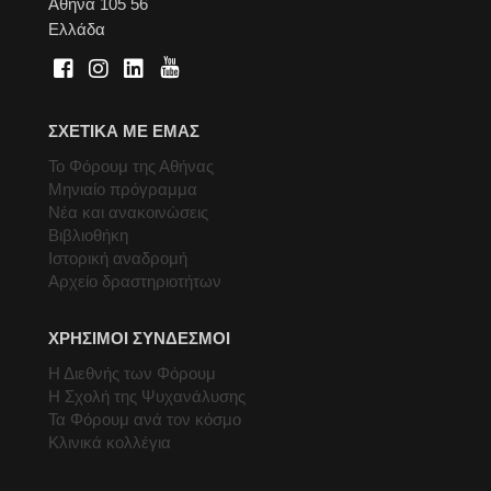
Αθήνα 105 56
Ελλάδα
ΣΧΕΤΙΚΑ ΜΕ ΕΜΑΣ
Το Φόρουμ της Αθήνας
Μηνιαίο πρόγραμμα
Νέα και ανακοινώσεις
Βιβλιοθήκη
Ιστορική αναδρομή
Αρχείο δραστηριοτήτων
ΧΡΗΣΙΜΟΙ ΣΥΝΔΕΣΜΟΙ
Η Διεθνής των Φόρουμ
Η Σχολή της Ψυχανάλυσης
Τα Φόρουμ ανά τον κόσμο
Κλινικά κολλέγια