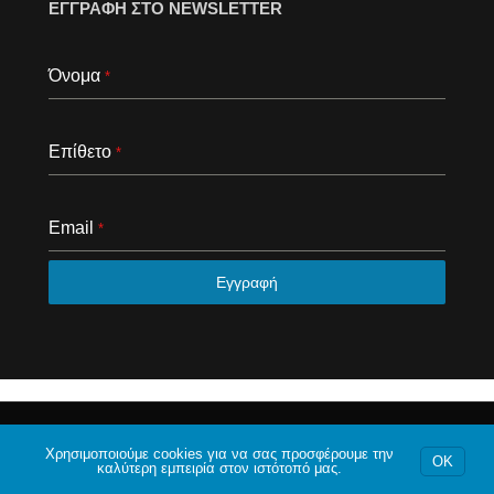
ΕΓΓΡΑΦΗ ΣΤΟ NEWSLETTER
Όνομα
*
Επίθετο
*
Email
*
Εγγραφή
© 2020 Το φόρουμ της Αθήνας. Με επιφύλαξη κάθε
νομίμου δικαιώματος.
Χρησιμοποιούμε cookies για να σας προσφέρουμε την
OK
καλύτερη εμπειρία στον ιστότοπό μας.