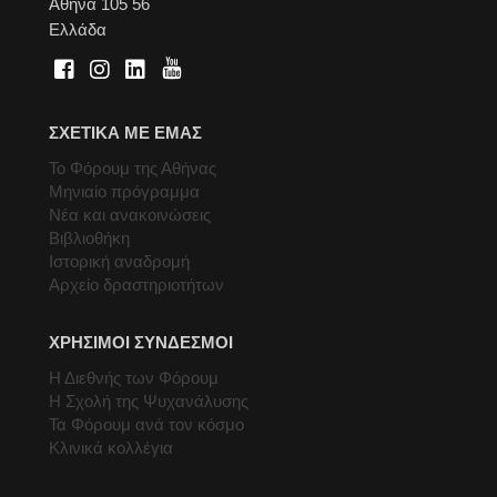
Αθήνα 105 56
Ελλάδα
ΣΧΕΤΙΚΑ ΜΕ ΕΜΑΣ
Το Φόρουμ της Αθήνας
Μηνιαίο πρόγραμμα
Νέα και ανακοινώσεις
Βιβλιοθήκη
Ιστορική αναδρομή
Αρχείο δραστηριοτήτων
ΧΡΗΣΙΜΟΙ ΣΥΝΔΕΣΜΟΙ
Η Διεθνής των Φόρουμ
Η Σχολή της Ψυχανάλυσης
Τα Φόρουμ ανά τον κόσμο
Κλινικά κολλέγια