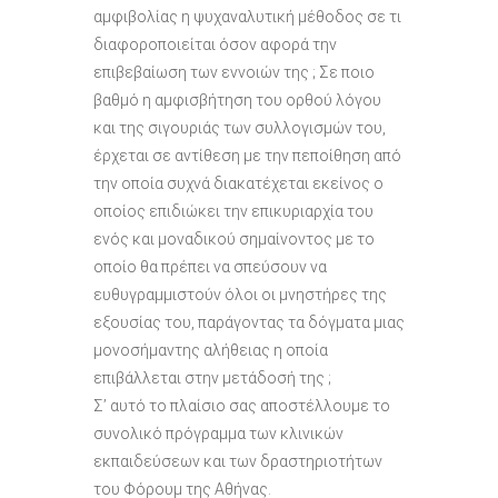
αμφιβολίας η ψυχαναλυτική μέθοδος σε τι
διαφοροποιείται όσον αφορά την
επιβεβαίωση των εννοιών της ; Σε ποιο
βαθμό η αμφισβήτηση του ορθού λόγου
και της σιγουριάς των συλλογισμών του,
έρχεται σε αντίθεση με την πεποίθηση από
την οποία συχνά διακατέχεται εκείνος ο
οποίος επιδιώκει την επικυριαρχία του
ενός και μοναδικού σημαίνοντος με το
οποίο θα πρέπει να σπεύσουν να
ευθυγραμμιστούν όλοι οι μνηστήρες της
εξουσίας του, παράγοντας τα δόγματα μιας
μονοσήμαντης αλήθειας η οποία
επιβάλλεται στην μετάδοσή της ;
Σ’ αυτό το πλαίσιο σας αποστέλλουμε το
συνολικό πρόγραμμα των κλινικών
εκπαιδεύσεων και των δραστηριοτήτων
του Φόρουμ της Αθήνας.