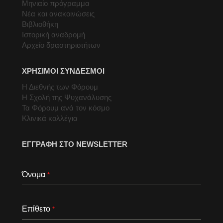
Μηνιαίο πρόγραμμα
Νέα και ανακοινώσεις
Βιβλιοθήκη
Ιστορική αναδρομή
Αρχείο δραστηριοτήτων
ΧΡΗΣΙΜΟΙ ΣΥΝΔΕΣΜΟΙ
Η Διεθνής των Φόρουμ
Η Σχολή της Ψυχανάλυσης
Τα Φόρουμ ανά τον κόσμο
Κλινικά κολλέγια
ΕΓΓΡΑΦΗ ΣΤΟ NEWSLETTER
Όνομα
*
Επίθετο
*