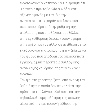
εννοιολογικών κατηγοριών. Θεωρούμε ότι
μια τέτοια πρωτοβουλία συνάδει κατ’
εξοχήν αφενός με την ίδια την
αναγκαιότητα εκφοράς του λόγου και
αφετέρου πέρα από την ρύθμισή της
απόλαυσης που υποθάλπει, συμβάλλει
στην εγκαθίδρυση δεσμών όσον αφορά
στην σχέση με τον άλλο, σε αντίθεση με το
εκτός-λόγου της ψύχωσης ή την ζήλεια και
τον φθόνο που αποδομεί το οποιοδήποτε
εγχείρημα μιας περαιτέρω συλλογικής
ανταλλαγής και άρθρωσης των εν λόγω
εννοιών.
Εάν η πίστη χαρακτηρίζεται από εκείνη την
βεβαιότητα η οποία δεν επικαλείται την
ορθότητα του λόγου αλλά ούτε και την
ρηξικέλευθη αμφισβήτηση της σκέψης
μέσα από την καρτεσιανή μέθοδο της