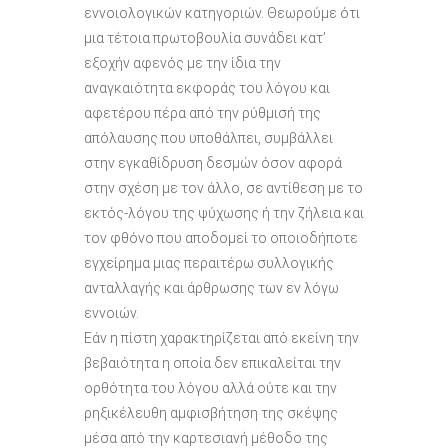
εννοιολογικών κατηγοριών. Θεωρούμε ότι
μια τέτοια πρωτοβουλία συνάδει κατ’
εξοχήν αφενός με την ίδια την
αναγκαιότητα εκφοράς του λόγου και
αφετέρου πέρα από την ρύθμισή της
απόλαυσης που υποθάλπει, συμβάλλει
στην εγκαθίδρυση δεσμών όσον αφορά
στην σχέση με τον άλλο, σε αντίθεση με το
εκτός-λόγου της ψύχωσης ή την ζήλεια και
τον φθόνο που αποδομεί το οποιοδήποτε
εγχείρημα μιας περαιτέρω συλλογικής
ανταλλαγής και άρθρωσης των εν λόγω
εννοιών.
Εάν η πίστη χαρακτηρίζεται από εκείνη την
βεβαιότητα η οποία δεν επικαλείται την
ορθότητα του λόγου αλλά ούτε και την
ρηξικέλευθη αμφισβήτηση της σκέψης
μέσα από την καρτεσιανή μέθοδο της