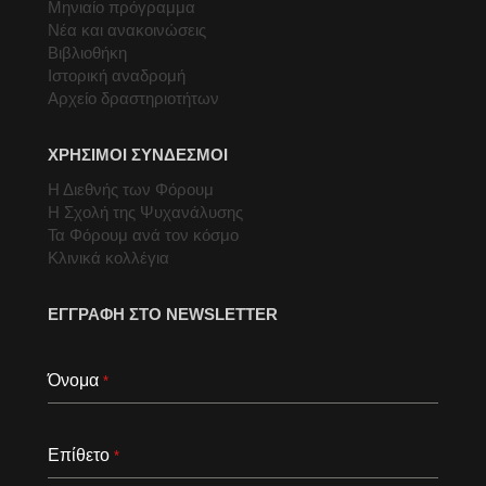
Μηνιαίο πρόγραμμα
Νέα και ανακοινώσεις
Βιβλιοθήκη
Ιστορική αναδρομή
Αρχείο δραστηριοτήτων
ΧΡΗΣΙΜΟΙ ΣΥΝΔΕΣΜΟΙ
Η Διεθνής των Φόρουμ
Η Σχολή της Ψυχανάλυσης
Τα Φόρουμ ανά τον κόσμο
Κλινικά κολλέγια
ΕΓΓΡΑΦΗ ΣΤΟ NEWSLETTER
Όνομα
*
Επίθετο
*