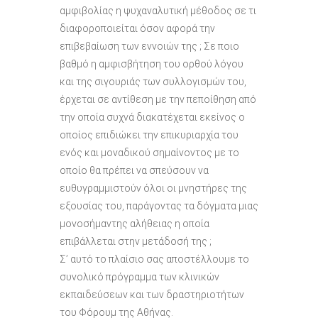
αμφιβολίας η ψυχαναλυτική μέθοδος σε τι
διαφοροποιείται όσον αφορά την
επιβεβαίωση των εννοιών της ; Σε ποιο
βαθμό η αμφισβήτηση του ορθού λόγου
και της σιγουριάς των συλλογισμών του,
έρχεται σε αντίθεση με την πεποίθηση από
την οποία συχνά διακατέχεται εκείνος ο
οποίος επιδιώκει την επικυριαρχία του
ενός και μοναδικού σημαίνοντος με το
οποίο θα πρέπει να σπεύσουν να
ευθυγραμμιστούν όλοι οι μνηστήρες της
εξουσίας του, παράγοντας τα δόγματα μιας
μονοσήμαντης αλήθειας η οποία
επιβάλλεται στην μετάδοσή της ;
Σ’ αυτό το πλαίσιο σας αποστέλλουμε το
συνολικό πρόγραμμα των κλινικών
εκπαιδεύσεων και των δραστηριοτήτων
του Φόρουμ της Αθήνας.