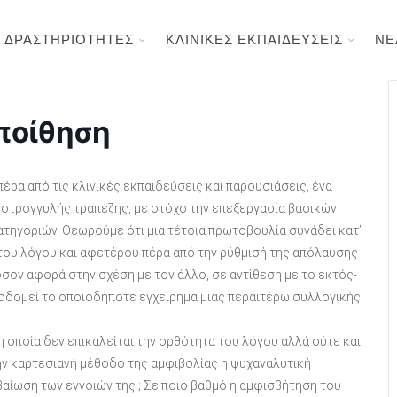
ΔΡΑΣΤΗΡΙΟΤΗΤΕΣ
ΚΛΙΝΙΚΕΣ ΕΚΠΑΙΔΕΥΣΕΙΣ
ΝΕ
εποίθηση
έρα από τις κλινικές εκπαιδεύσεις και παρουσιάσεις, ένα
στρογγυλής τραπέζης, με στόχο την επεξεργασία βασικών
τηγοριών. Θεωρούμε ότι μια τέτοια πρωτοβουλία συνάδει κατ’
 του λόγου και αφετέρου πέρα από την ρύθμισή της απόλαυσης
σον αφορά στην σχέση με τον άλλο, σε αντίθεση με το εκτός-
ποδομεί το οποιοδήποτε εγχείρημα μιας περαιτέρω συλλογικής
 η οποία δεν επικαλείται την ορθότητα του λόγου αλλά ούτε και
ν καρτεσιανή μέθοδο της αμφιβολίας η ψυχαναλυτική
αίωση των εννοιών της ; Σε ποιο βαθμό η αμφισβήτηση του