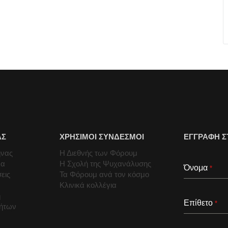
ΑΣ
ΧΡΗΣΙΜΟΙ ΣΥΝΔΕΣΜΟΙ
ΕΓΓΡΑΦΗ Σ
ήνας
Η Διεθνής των Φόρουμ
μα
Η Σχολή της Ψυχανάλυσης
Όνομα
*
εις
Τα Φόρουμ ανά τον κόσμο
Κλινικά κολλέγια
ή
Επίθετο
*
τήτων