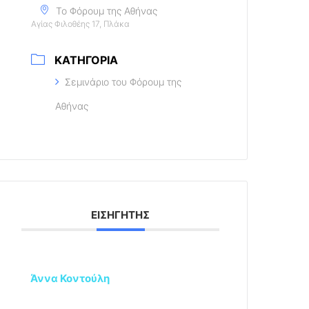
Το Φόρουμ της Αθήνας
Αγίας Φιλοθέης 17, Πλάκα
ΚΑΤΗΓΟΡΊΑ
Σεμινάριο του Φόρουμ της
Αθήνας
ΕΙΣΗΓΗΤΉΣ
Άννα Κοντούλη