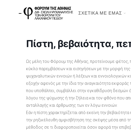
ΣΧΕΤΙΚΑ ΜΕ ΕΜΑΣ
Πίστη, βεβαιότητα, π
Ως μέλη του Φόρουμ της Αθήνας, προτείνουμε φέτος, π
κύκλο παρεμβάσεων και εισηγήσεων με την μορφή της 
ψυχαναλυτικών εννοιών ή λέξεων και εννοιολογικών κα
εξοχήν αφενός με την ίδια την αναγκαιότητα εκφοράς
που υποθάλπει, συμβάλλει στην εγκαθίδρυση δεσμών ό
λόγου της ψύχωσης ή την ζήλεια και τον φθόνο που α
ανταλλαγής και άρθρωσης των εν λόγω εννοιών.
Εάν η πίστη χαρακτηρίζεται από εκείνη την βεβαιότητα
την ρηξικέλευθη αμφισβήτηση της σκέψης μέσα από τη
μέθοδος σε τι διαφοροποιείται όσον αφορά την επιβεβ