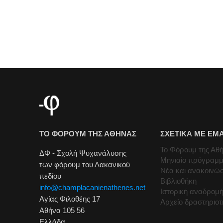
ΤΟ ΦΟΡΟΥΜ ΤΗΣ ΑΘΗΝΑΣ
ΣΧΕΤΙΚΑ ΜΕ ΕΜ
Το Φόρουμ της Αθ
ΔΦ - Σχολή Ψυχανάλυσης
Μηνιαίο πρόγραμ
των φόρουμ του Λακανικού
Νέα και ανακοινώσ
πεδίου
Βιβλιοθήκη
info@champlacanienathenes.net
Ιστορική αναδρομ
Αγίας Φιλοθέης 17
Αρχείο δραστηριο
Αθήνα 105 56
Ελλάδα