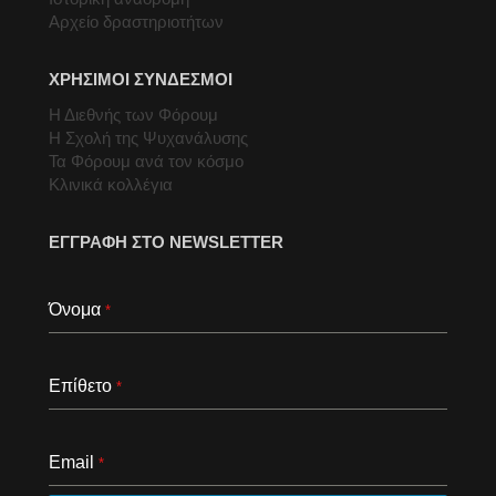
Αρχείο δραστηριοτήτων
ΧΡΗΣΙΜΟΙ ΣΥΝΔΕΣΜΟΙ
Η Διεθνής των Φόρουμ
Η Σχολή της Ψυχανάλυσης
Τα Φόρουμ ανά τον κόσμο
Κλινικά κολλέγια
ΕΓΓΡΑΦΗ ΣΤΟ NEWSLETTER
Όνομα
*
Επίθετο
*
Email
*