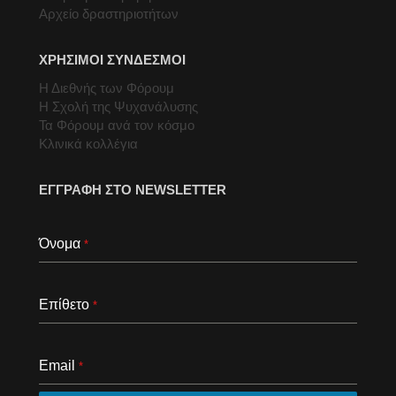
Αρχείο δραστηριοτήτων
ΧΡΗΣΙΜΟΙ ΣΥΝΔΕΣΜΟΙ
Η Διεθνής των Φόρουμ
Η Σχολή της Ψυχανάλυσης
Τα Φόρουμ ανά τον κόσμο
Κλινικά κολλέγια
ΕΓΓΡΑΦΗ ΣΤΟ NEWSLETTER
Όνομα
*
Επίθετο
*
Email
*