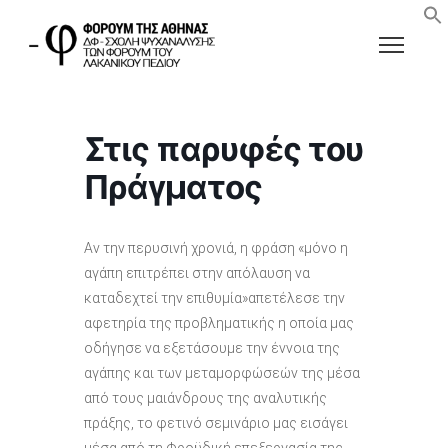
Στις παρυφές του
Πράγματος
Αν την περυσινή χρονιά, η φράση «μόνο η
αγάπη επιτρέπει στην απόλαυση να
καταδεχτεί την επιθυμία»απετέλεσε την
αφετηρία της προβληματικής η οποία μας
οδήγησε να εξετάσουμε την έννοια της
αγάπης και των μεταμορφώσεών της μέσα
από τους μαιάνδρους της αναλυτικής
πράξης, το φετινό σεμινάριο μας εισάγει