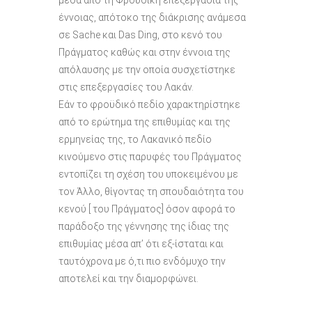
μέσα από τη Φροϋδική επεξεργασία της
έννοιας, απότοκο της διάκρισης ανάμεσα
σε Sache και Das Ding, στο κενό του
Πράγματος καθώς και στην έννοια της
απόλαυσης με την οποία συσχετίστηκε
στις επεξεργασίες του Λακάν.
Εάν το φροϋδικό πεδίο χαρακτηρίστηκε
από το ερώτημα της επιθυμίας και της
ερμηνείας της, το Λακανικό πεδίο
κινούμενο στις παρυφές του Πράγματος
εντοπίζει τη σχέση του υποκειμένου με
τον Άλλο, θίγοντας τη σπουδαιότητα του
κενού [ του Πράγματος] όσον αφορά το
παράδοξο της γέννησης της ίδιας της
επιθυμίας μέσα απ’ ότι εξ-ίσταται και
ταυτόχρονα με ό,τι πιο ενδόμυχο την
αποτελεί και την διαμορφώνει.