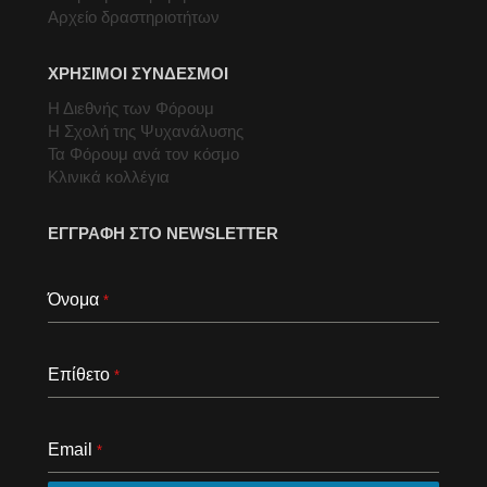
Αρχείο δραστηριοτήτων
ΧΡΗΣΙΜΟΙ ΣΥΝΔΕΣΜΟΙ
Η Διεθνής των Φόρουμ
Η Σχολή της Ψυχανάλυσης
Τα Φόρουμ ανά τον κόσμο
Κλινικά κολλέγια
ΕΓΓΡΑΦΗ ΣΤΟ NEWSLETTER
Όνομα
*
Επίθετο
*
Email
*