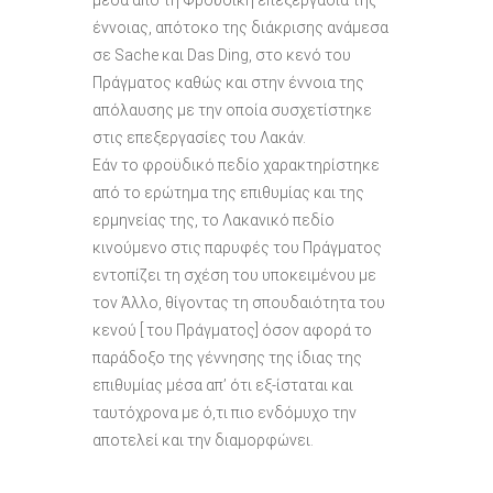
μέσα από τη Φροϋδική επεξεργασία της
έννοιας, απότοκο της διάκρισης ανάμεσα
σε Sache και Das Ding, στο κενό του
Πράγματος καθώς και στην έννοια της
απόλαυσης με την οποία συσχετίστηκε
στις επεξεργασίες του Λακάν.
Εάν το φροϋδικό πεδίο χαρακτηρίστηκε
από το ερώτημα της επιθυμίας και της
ερμηνείας της, το Λακανικό πεδίο
κινούμενο στις παρυφές του Πράγματος
εντοπίζει τη σχέση του υποκειμένου με
τον Άλλο, θίγοντας τη σπουδαιότητα του
κενού [ του Πράγματος] όσον αφορά το
παράδοξο της γέννησης της ίδιας της
επιθυμίας μέσα απ’ ότι εξ-ίσταται και
ταυτόχρονα με ό,τι πιο ενδόμυχο την
αποτελεί και την διαμορφώνει.