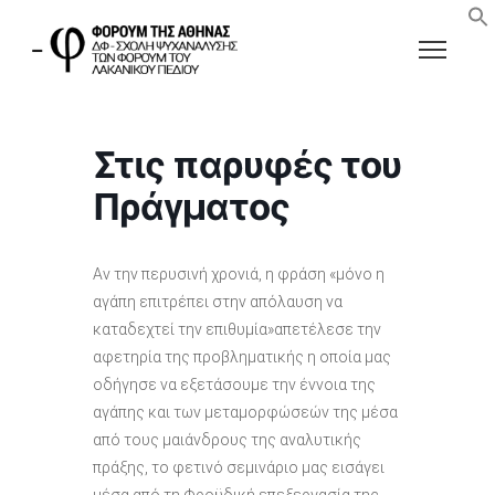
Στις παρυφές του
Πράγματος
Αν την περυσινή χρονιά, η φράση «μόνο η
αγάπη επιτρέπει στην απόλαυση να
καταδεχτεί την επιθυμία»απετέλεσε την
αφετηρία της προβληματικής η οποία μας
οδήγησε να εξετάσουμε την έννοια της
αγάπης και των μεταμορφώσεών της μέσα
από τους μαιάνδρους της αναλυτικής
πράξης, το φετινό σεμινάριο μας εισάγει