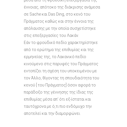
μέσα από τη Φροϋδική επεξεργασία της
έννοιας, απότοκο της διάκρισης ανάμεσα
σε Sache και Das Ding, στο κενό του
Πράγματος καθώς και στην έννοια της
απόλαυσης με την οποία συσχετίστηκε
στις επεξεργασίες του Λακάν.
Εάν το φροϋδικό πεδίο χαρακτηρίστηκε
από το ερώτημα της επιθυμίας και της
ερμηνείας της, το Λακανικό πεδίο
κινούμενο στις παρυφές του Πράγματος
εντοπίζει τη σχέση του υποκειμένου με
τον Άλλο, θίγοντας τη σπουδαιότητα του
κενού [ του Πράγματος] όσον αφορά το
παράδοξο της γέννησης της ίδιας της
επιθυμίας μέσα απ’ ότι εξ-ίσταται και
ταυτόχρονα με ό,τι πιο ενδόμυχο την
αποτελεί και την διαμορφώνει.