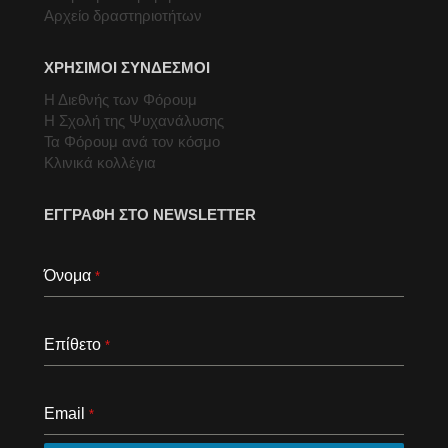
Αρχείο δραστηριοτήτων
ΧΡΗΣΙΜΟΙ ΣΥΝΔΕΣΜΟΙ
Η Διεθνής των Φόρουμ
Η Σχολή της Ψυχανάλυσης
Τα Φόρουμ ανά τον κόσμο
Κλινικά κολλέγια
ΕΓΓΡΑΦΗ ΣΤΟ NEWSLETTER
Όνομα
*
Επίθετο
*
Email
*