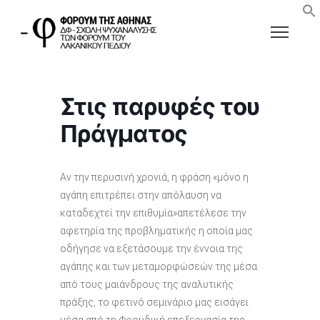
Στις παρυφές του
Πράγματος
Αν την περυσινή χρονιά, η φράση «μόνο η
αγάπη επιτρέπει στην απόλαυση να
καταδεχτεί την επιθυμία»απετέλεσε την
αφετηρία της προβληματικής η οποία μας
οδήγησε να εξετάσουμε την έννοια της
αγάπης και των μεταμορφώσεών της μέσα
από τους μαιάνδρους της αναλυτικής
πράξης, το φετινό σεμινάριο μας εισάγει