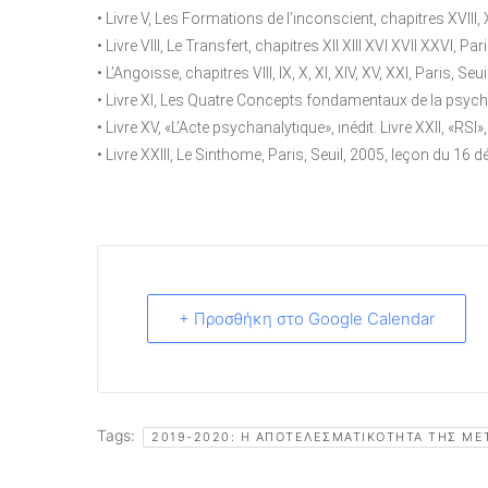
• Livre V, Les Formations de l’inconscient, chapitres XVIII, X
• Livre VIII, Le Transfert, chapitres XII XIII XVI XVII XXVI, Par
• L’Angoisse, chapitres VIII, IX, X, XI, XIV, XV, XXI, Paris, Seui
• Livre XI, Les Quatre Concepts fondamentaux de la psychana
• Livre XV, «L’Acte psychanalytique», inédit. Livre XXII, «RS
• Livre XXIII, Le Sinthome, Paris, Seuil, 2005, leçon du 16
+ Προσθήκη στο Google Calendar
Tags:
2019-2020: Η ΑΠΟΤΕΛΕΣΜΑΤΙΚΌΤΗΤΑ ΤΗΣ Μ