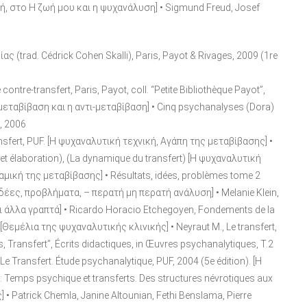
ική, στο Η ζωή μου και η ψυχανάλυση] • Sigmund Freud, Josef
(trad. Cédrick Cohen Skalli), Paris, Payot & Rivages, 2009 (1re
e contre-transfert, Paris, Payot, coll. “Petite Bibliothèque Payot”,
εταβίβαση και η αντι-μεταβίβαση] • Cinq psychanalyses (Dora)
, 2006
ansfert, PUF. [Η ψυχαναλυτική τεχνική, Αγάπη της μεταβίβασης] •
et élaboration), (La dynamique du transfert) [Η ψυχαναλυτική
μική της μεταβίβασης] • Résultats, idées, problèmes tome 2
, ιδέες, προβλήματα, – περατή μη περατή ανάλυση] • Melanie Klein,
 και άλλα γραπτά] • Ricardo Horacio Etchegoyen, Fondements de la
 [Θεμέλια της ψυχαναλυτικής κλινικής] • Neyraut M., Le transfert,
, Transfert”, Écrits didactiques, in Œuvres psychanalytiques, T.2
e Transfert. Étude psychanalytique, PUF, 2004 (5e édition). [Η
Temps psychique et transferts. Des structures névrotiques aux
 • Patrick Chemla, Janine Altounian, Fethi Benslama, Pierre