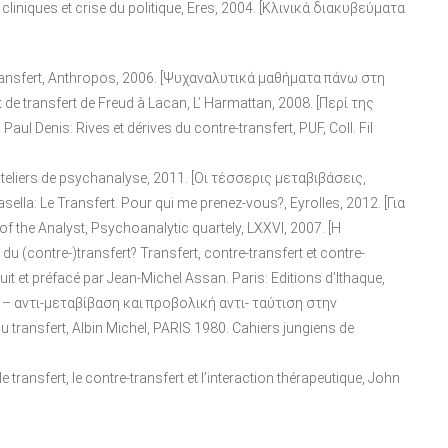
x cliniques et crise du politique, Eres, 2004. [Κλινικά διακυβεύματα
transfert, Anthropos, 2006. [Ψυχαναλυτικά μαθήματα πάνω στη
de transfert de Freud à Lacan, L’ Harmattan, 2008. [Περί της
 Denis: Rives et dérives du contre-transfert, PUF, Coll. Fil
 ateliers de psychanalyse, 2011. [Οι τέσσερις μεταβιβάσεις,
a: Le Transfert. Pour qui me prenez-vous?, Eyrolles, 2012. [Για
f the Analyst, Psychoanalytic quartely, LXXVI, 2007. [Η
 (contre-)transfert? Transfert, contre-transfert et contre-
duit et préfacé par Jean-Michel Assan. Paris: Editions d’Ithaque,
– αντι-μεταβίβαση και προβολική αντι- ταύτιση στην
 transfert, Albin Michel, PARIS 1980. Cahiers jungiens de
ansfert, le contre-transfert et l’interaction thérapeutique, John