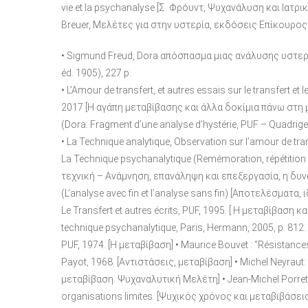
vie et la psychanalyse [Σ. Φρόυντ, Ψυχανάλυση και Ιατρ
Breuer, Μελέτες για στην υστερία, εκδόσεις Επίκουρος
• Sigmund Freud, Dora απόσπασμα μιας ανάλυσης υστερίας 
éd. 1905), 227 p.
• L’Amour de transfert, et autres essais sur le transfert et l
2017 [Η αγάπη μεταβίβασης και άλλα δοκίμια πάνω στη μ
(Dora: Fragment d’une analyse d’hystérie, PUF – Quadrige
• La Technique analytique, Observation sur l’amour de tr
La Technique psychanalytique (Remémoration, répétition 
τεχνική – Ανάμνηση, επανάληψη και επεξεργασία, η δυνα
(L’analyse avec fin et l’analyse sans fin) [Αποτελέσματα
Le Transfert et autres écrits, PUF, 1995. [ Η μεταβίβαση
technique psychanalytique, Paris, Hermann, 2005, p. 812.
PUF, 1974. [Η μεταβίβαση] • Maurice Bouvet : “Résistances
Payot, 1968. [Αντιστάσεις, μεταβίβαση] • Michel Neyraut: L
μεταβίβαση. Ψυχαναλυτική Μελέτη] • Jean-Michel Porret: 
organisations limites. [Ψυχικός χρόνος και μεταβιβάσεις]