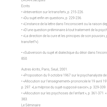
LACAN Jacques
Ecrits
• «Intervention sur le transfert», p. 215-226.
• «Du sujet enfin en question», p. 229-236.
• «L’instance de la lettre dans l’inconscient ou la raison d
• «D’une question préliminaire à tout traitement de la psyc
• «La direction de la cure et les principes de son pouvoir», 
transfert?»).
• «Subversion du sujet et dialectique du désir dans l’incons
850.
Autres écrits, Paris, Seuil, 2001.
• «Proposition du 9 octobre 1967 sur le psychanalyste de l
• «Allocution sur l’enseignement» prononcée le 19 avril 19
p. 297. «La méprise du sujet-supposé-savoir», p. 329-339.
• «Allocution sur les psychoses de l’enfant », p. 361-371. «
383.
Le Séminaire