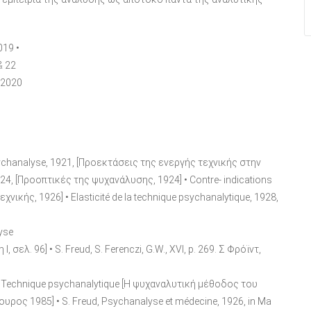
019 •
& 22
 2020
psychanalyse, 1921, [Προεκτάσεις της ενεργής τεχνικής στην
924, [Προοπτικές της ψυχανάλυσης, 1924] • Contre- indications
χνικής, 1926] • Elasticité de la technique psychanalytique, 1928,
lyse
σελ. 96] • S. Freud, S. Ferenczi, G.W., XVI, p. 269. Σ Φρόϊντ,
 in Technique psychanalytique [Η ψυχαναλυτική μέθοδος του
ρος 1985] • S. Freud, Psychanalyse et médecine, 1926, in Ma