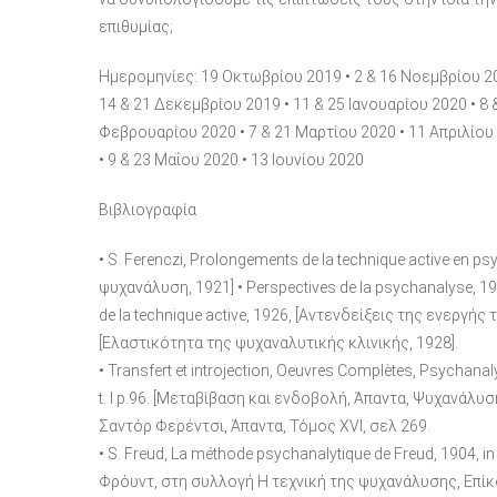
επιθυμίας;
Ημερομηνίες: 19 Οκτωβρίου 2019 • 2 & 16 Νοεμβρίου 2
14 & 21 Δεκεμβρίου 2019 • 11 & 25 Ιανουαρίου 2020 • 8 
Φεβρουαρίου 2020 • 7 & 21 Μαρτίου 2020 • 11 Απριλίου
• 9 & 23 Μαΐου 2020 • 13 Ιουνίου 2020
Βιβλιογραφία
• S. Ferenczi, Prolongements de la technique active en 
ψυχανάλυση, 1921] • Perspectives de la psychanalyse, 1
de la technique active, 1926, [Αντενδείξεις της ενεργής τε
[Ελαστικότητα της ψυχαναλυτικής κλινικής, 1928].
• Transfert et introjection, Oeuvres Complètes, Psychana
t. I p.96. [Μεταβίβαση και ενδοβολή, Άπαντα, Ψυχανάλυση Ι, 
Σαντόρ Φερέντσι, Άπαντα, Τόμος ΧVI, σελ 269.
• S. Freud, La méthode psychanalytique de Freud, 1904,
Φρόυντ, στη συλλογή Η τεχνική της ψυχανάλυσης, Επίκου