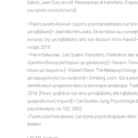
Delion, Jean Oury et coll. Résistances et transferts. Enjeu
και κρίση του πολιτικού]
• Paul-Laurent Assoun: Leçons psychanalytiques sur le 
μεταβίβαση] • Jean-Michel Louka: De la notion au concept 
έννοιας της μεταβίβασης από τον Φρόυντ στον Λακάν] • Paul
rouge, 2010
• Pierre Delaunay : Les Quatre Transferts, Fédération des
Ομοσπονδία εργαστηρίων ψυχανάλυσης] • Saverio Tomasell
ποιόν με παίρνετε;] • Robert Fliess: The Metapsychology o
μεταψυχολογία του αναλυτή] • Grinberg, León. Qui a peur du
identification projective dans la technique analytique. Tra
2018. [Ποιος φοβάται την αντι-μεταβίβαση; Μεταβίβαση 
ψυχαναλυτική τεχνική] • Carl Gustav Jung, Psychologie du
psychanalyse, no 102, 2002:
«Types psychologiques: Les types psychologiques dans le tr
Beebe».