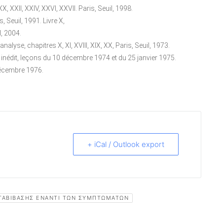
X, XXII, XXIV, XXVI, XXVII. Paris, Seuil, 1998.
is, Seuil, 1991. Livre X,
l, 2004.
lyse, chapitres X, XI, XVIII, XIX, XX, Paris, Seuil, 1973.
I», inédit, leçons du 10 décembre 1974 et du 25 janvier 1975.
 décembre 1976.
+ iCal / Outlook export
ΕΤΑΒΊΒΑΣΗΣ ΈΝΑΝΤΙ ΤΩΝ ΣΥΜΠΤΩΜΆΤΩΝ