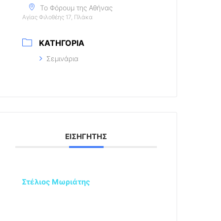
Το Φόρουμ της Αθήνας
Αγίας Φιλοθέης 17, Πλάκα
ΚΑΤΗΓΟΡΊΑ
Σεμινάρια
ΕΙΣΗΓΗΤΉΣ
Στέλιος Μωριάτης