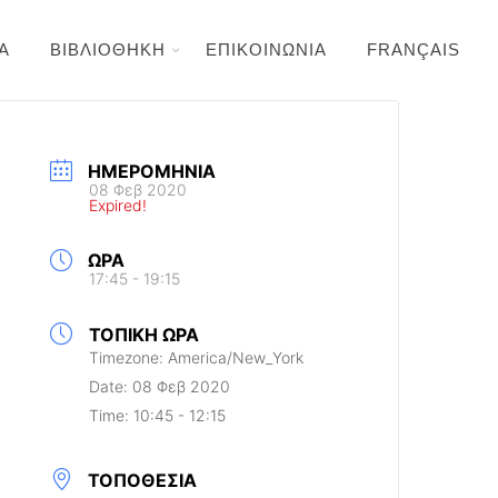
Α
ΒΙΒΛΙΟΘΗΚΗ
ΕΠΙΚΟΙΝΩΝΙΑ
FRANÇAIS
ΗΜΕΡΟΜΗΝΊΑ
08 Φεβ 2020
Expired!
ΏΡΑ
17:45 - 19:15
ΤΟΠΙΚΉ ΏΡΑ
Timezone:
America/New_York
Date:
08 Φεβ 2020
Time:
10:45 - 12:15
ΤΟΠΟΘΕΣΊΑ