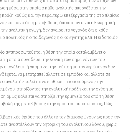
μό που οι αντιθέσεις και ο κατακερματισμός των στοιχείων
ωση μέσα στην οποία ο κάθε αναλυτής απεργάζεται την
 πράξη καθώς και την περαιτέρω επεξεργασία της στο πλαίσιο
ός και μόνο ότι η μεταβίβαση, όποια κι αν είναι η θεωρητική
ι την αναλυτική αγωγή, δεν αναιρεί το γεγονός ότι ο κάθε
 ο πολιτικός ή ο παιδαγωγός ή ο καθηγητής κλπ. Η ειδοποιός
οίο αντιπροσωπεύεται η θέση την οποία καταλαμβάνει ο
ία η οποία συνοδεύει την λογική των σημαινόντων του
ην επανάληψη ή ακόμα και την ταύτιση με τον «ερώμενο» δεν
ενδέχεται να μετατραπεί άλλοτε σε εμπόδιο και άλλοτε σε
α ο αναλυτής καλείται να επιθυμεί, αποποιούμενος την
ένου, στηρίζοντας την αναλυτική πράξη και την σχέση με
ώση όμως καλείται να στηρίξει την ερμηνεία του από τη θέση
συμβολή της μεταβίβασης στην άρση του συμπτώματος; Πώς
αβιβαστικές έριδες που άλλοτε τον διαμορφώνουν ως προς την
λοτε αναστέλλουν την ρητορική του αναλυτικού λόγου, χωρίς
ν εμπειρία της ανάλυσης ως απότοκο πάντα της αναλυτικής