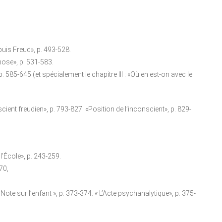
epuis Freud», p. 493-528.
hose», p. 531-583.
p. 585-645 (et spécialement le chapitre III : «Où en est-on avec le
cient freudien», p. 793-827. «Position de l’inconscient», p. 829-
’École», p. 243-259.
70,
 Note sur l’enfant », p. 373-374. « L’Acte psychanalytique», p. 375-