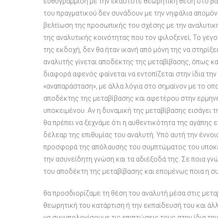
ευθυγράμμιση με την εκάστοτε θεωρητική θέση στο βαθ
του πραγματικού δεν συνάδουν με την νηφάλια απομόν
βελτίωση της προσωπικής του σχέσης με την αναλυτική
της αναλυτικής κοινότητας που τον φιλοξενεί; Το γεγον
της εκδοχή, δεν θα ήταν ικανή από μόνη της να στηρίξε
αναλυτής γίνεται αποδέκτης της μεταβίβασης, όπως και
διαφορά αφενός φαίνεται να εντοπίζεται στην ίδια την
«αναπαράσταση», με άλλα λόγια στο σημαίνον με το οπ
αποδέκτης της μεταβίβασης και αφετέρου στην ερμηνε
υποκειμένου. Αν η δυναμική της μεταβίβασης εισάγει τ
θα πρέπει να ξεχνάμε ότι η αυθεντικότητα της αγάπης 
δέλεαρ της επιθυμίας του αναλυτή. Υπό αυτή την έννοι
προσφορά της απόλαυσης του συμπτώματος του υποκειμ
την ασυνείδητη γνώση και τα αδιέξοδά της. Σε ποια γν
του αποδέκτη της μεταβίβασης και επομένως ποια η 
θα προσδιορίζαμε τη θέση του αναλυτή μέσα στις μετ
θεωρητική του κατάρτιση ή την εκπαίδευσή του και άλ
να συνυπολογίσουμε τις επιπτώσεις τους στην ίδια τη