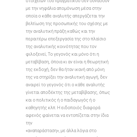
στοιχείων του πραγματικού δεν συνάδουν
με την νηφάλια απομόνωση μέσα στην
οποία ο κάθε αναλυτής απεργάζεται την
βελτίωση της προσωπικής του σχέσης με
την αναλυτική πράξη καθώς και την
περαιτέρω επεξεργασία της στο πλαίσιο
της αναλυτικής κοινότητας που τον
φιλοξενεί; Το γεγονός και μόνο ότι η
μεταβίβαση, όποια κι αν είναι η θεωρητική
της εκδοχή, δεν θα ήταν ικανή από μόνη
της να στηρίξει την αναλυτική αγωγή, δεν
αναιρεί το γεγονός ότι ο κάθε αναλυτής
γίνεται αποδέκτης της μεταβίβασης, όπως
και ο πολιτικός ή ο παιδαγωγός ή ο
καθηγητής κλπ. Η ειδοποιός διαφορά
αφενός φαίνεται να εντοπίζεται στην ίδια
την
«αναπαράσταση», με άλλα λόγια στο