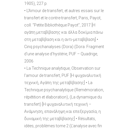
1905), 227 p.
• L’Amour de transfert, et autres essais sur le
transfert et le contre-transfert, Paris, Payot,
coll. “Petite Bibliothèque Payot”, 2017 [Η
αγάπη μεταβίβασης και άλλα δοκίμια πάνω
στη μεταβίβαση και η αντι-μεταβίβαση] •
Cinq psychanalyses (Dora) (Dora: Fragment
d’une analyse d’hystérie, PUF – Quadrige,
2006
• La Technique analytique, Observation sur
l’amour de transfert, PUF. [Η ψυχαναλυτική
τεχνική, Αγάπη της μεταβίβασης] • La
Technique psychanalytique (Remémoration,
répétition et élaboration), (La dynamique du
transfert) [Η ψυχαναλυτική τεχνική –
Ανάμνηση, επανάληψη και επεξεργασία, η
δυναμική της μεταβίβασης] • Résultats,
idées, problèmes tome 2 (L’analyse avec fin