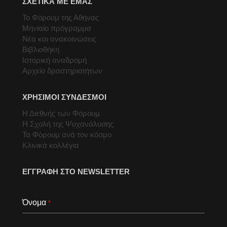
ΣΧΕΤΙΚΑ ΜΕ ΕΜΑΣ
Το Φόρουμ της Αθήνας
Μηνιαίο πρόγραμμα
Νέα και ανακοινώσεις
Βιβλιοθήκη
Ιστορική αναδρομή
Αρχείο δραστηριοτήτων
ΧΡΗΣΙΜΟΙ ΣΥΝΔΕΣΜΟΙ
Η Διεθνής των Φόρουμ
Η Σχολή της Ψυχανάλυσης
Τα Φόρουμ ανά τον κόσμο
Κλινικά κολλέγια
ΕΓΓΡΑΦΗ ΣΤΟ NEWSLETTER
Όνομα
*