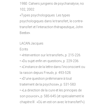
1980. Cahiers jungiens de psychanalyse, no
102, 2002:
«Types psychologiques: Les types
psychologiques dans le transfert, le contre-
transfert et l’interaction thérapeutique, John
Beebe».
LACAN Jacques
Ecrits
• «Intervention sur le transfert», p. 215-226.
• «Du sujet enfin en question», p. 229-236.
• «L’instance de la lettre dans l’inconscient ou
la raison depuis Freud», p. 493-528.
• «D’une question préliminaire à tout
traitement de la psychose», p. 531-583.
• «La direction de la cure et les principes de
son pouvoir», p. 585-645 (et spécialement le
chapitre III : «Où en est-on avec le transfert?»).