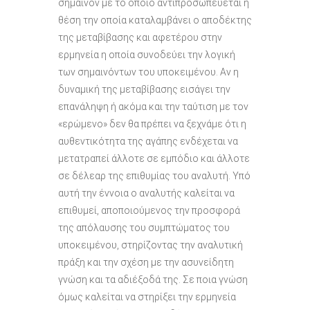
σημαίνον με το οποίο αντιπροσωπεύεται η
θέση την οποία καταλαμβάνει ο αποδέκτης
της μεταβίβασης και αφετέρου στην
ερμηνεία η οποία συνοδεύει την λογική
των σημαινόντων του υποκειμένου. Αν η
δυναμική της μεταβίβασης εισάγει την
επανάληψη ή ακόμα και την ταύτιση με τον
«ερώμενο» δεν θα πρέπει να ξεχνάμε ότι η
αυθεντικότητα της αγάπης ενδέχεται να
μετατραπεί άλλοτε σε εμπόδιο και άλλοτε
σε δέλεαρ της επιθυμίας του αναλυτή. Υπό
αυτή την έννοια ο αναλυτής καλείται να
επιθυμεί, αποποιούμενος την προσφορά
της απόλαυσης του συμπτώματος του
υποκειμένου, στηρίζοντας την αναλυτική
πράξη και την σχέση με την ασυνείδητη
γνώση και τα αδιέξοδά της. Σε ποια γνώση
όμως καλείται να στηρίξει την ερμηνεία