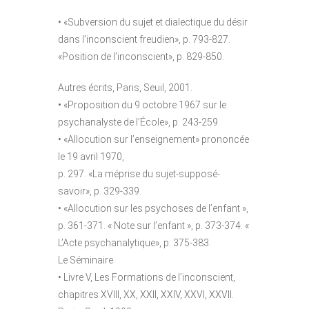
• «Subversion du sujet et dialectique du désir
dans l’inconscient freudien», p. 793-827.
«Position de l’inconscient», p. 829-850.
Autres écrits, Paris, Seuil, 2001.
• «Proposition du 9 octobre 1967 sur le
psychanalyste de l’École», p. 243-259.
• «Allocution sur l’enseignement» prononcée
le 19 avril 1970,
p. 297. «La méprise du sujet-supposé-
savoir», p. 329-339.
• «Allocution sur les psychoses de l’enfant »,
p. 361-371. « Note sur l’enfant », p. 373-374. «
L’Acte psychanalytique», p. 375-383.
Le Séminaire
• Livre V, Les Formations de l’inconscient,
chapitres XVIII, XX, XXII, XXIV, XXVI, XXVII.