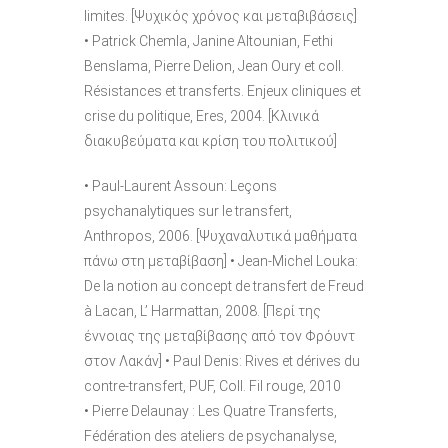
limites. [Ψυχικός χρόνος και μεταβιβάσεις]
• Patrick Chemla, Janine Altounian, Fethi
Benslama, Pierre Delion, Jean Oury et coll.
Résistances et transferts. Enjeux cliniques et
crise du politique, Eres, 2004. [Κλινικά
διακυβεύματα και κρίση του πολιτικού]
• Paul-Laurent Assoun: Leçons
psychanalytiques sur le transfert,
Anthropos, 2006. [Ψυχαναλυτικά μαθήματα
πάνω στη μεταβίβαση] • Jean-Michel Louka:
De la notion au concept de transfert de Freud
à Lacan, L’ Harmattan, 2008. [Περί της
έννοιας της μεταβίβασης από τον Φρόυντ
στον Λακάν] • Paul Denis: Rives et dérives du
contre-transfert, PUF, Coll. Fil rouge, 2010
• Pierre Delaunay : Les Quatre Transferts,
Fédération des ateliers de psychanalyse,