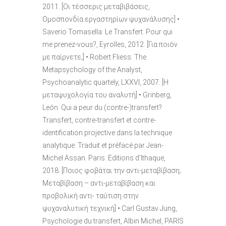
2011. [Οι τέσσερις μεταβιβάσεις,
Ομοσπονδία εργαστηρίων ψυχανάλυσης] •
Saverio Tomasella: Le Transfert. Pour qui
me prenez-vous?, Eyrolles, 2012. [Για ποιόν
με παίρνετε;] • Robert Fliess: The
Metapsychology of the Analyst,
Psychoanalytic quartely, LXXVI, 2007. [Η
μεταψυχολογία του αναλυτή] • Grinberg,
León. Qui a peur du (contre-)transfert?
Transfert, contre-transfert et contre-
identification projective dans la technique
analytique. Traduit et préfacé par Jean-
Michel Assan. Paris: Editions d’Ithaque,
2018. [Ποιος φοβάται την αντι-μεταβίβαση;
Μεταβίβαση – αντι-μεταβίβαση και
προβολική αντι- ταύτιση στην
ψυχαναλυτική τεχνική] • Carl Gustav Jung,
Psychologie du transfert, Albin Michel, PARIS