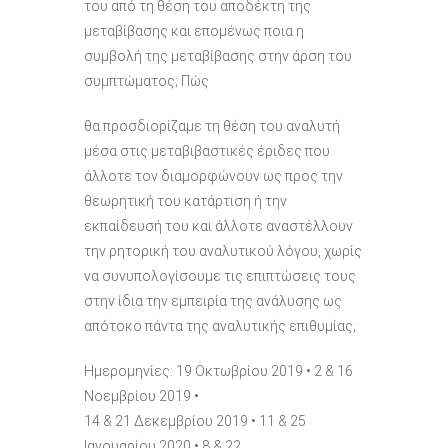
του από τη θέση του αποδέκτη της
μεταβίβασης και επομένως ποια η
συμβολή της μεταβίβασης στην άρση του
συμπτώματος; Πώς
θα προσδιορίζαμε τη θέση του αναλυτή
μέσα στις μεταβιβαστικές έριδες που
άλλοτε τον διαμορφώνουν ως προς την
θεωρητική του κατάρτιση ή την
εκπαίδευσή του και άλλοτε αναστέλλουν
την ρητορική του αναλυτικού λόγου, χωρίς
να συνυπολογίσουμε τις επιπτώσεις τους
στην ίδια την εμπειρία της ανάλυσης ως
απότοκο πάντα της αναλυτικής επιθυμίας;
Ημερομηνίες: 19 Οκτωβρίου 2019 • 2 & 16
Νοεμβρίου 2019 •
14 & 21 Δεκεμβρίου 2019 • 11 & 25
Ιανουαρίου 2020 • 8 & 22