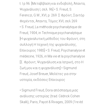
t. I p.96. [Μεταβίβαση και ενδοβολή, Άπαντα,
Ψυχανάλυση Ι, σελ. 96] • S. Freud, S.
Ferenczi, G.W., XVI, p. 269. Σ Φρόϊντ, Σαντόρ
Φερέντσι, Άπαντα, Τόμος ΧVI, σελ 269.
• S. Freud, La méthode psychanalytique de
Freud, 1904, in Technique psychanalytique
[Η ψυχαναλυτική μέθοδος του Φρόυντ, στη
συλλογή Η τεχνική της ψυχανάλυσης,
Επίκουρος 1985] • S. Freud, Psychanalyse et
médecine, 1926, in Ma vie et la psychanalyse
[Σ. Φρόυντ, Ψυχανάλυση και Ιατρική, στο Η
ζωή μου και η ψυχανάλυση] • Sigmund
Freud, Josef Breuer, Μελέτες για στην
υστερία, εκδόσεις Επίκουρος
• Sigmund Freud, Dora απόσπασμα μιας
ανάλυσης υστερίας (trad. Cédrick Cohen
Skalli), Paris, Payot & Rivages, 2009 (1re éd.