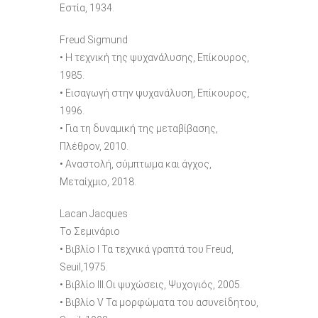
Εστία, 1934.
Freud Sigmund
• H τεχνική της ψυχανάλυσης, Επίκουρος,
1985.
• Εισαγωγή στην ψυχανάλυση, Επίκουρος,
1996.
• Για τη δυναμική της μεταβίβασης,
Πλέθρον, 2010.
• Αναστολή, σύμπτωμα και άγχος,
Μεταίχμιο, 2018.
Lacan Jacques
Το Σεμινάριο
• Βιβλίο I Τα τεχνικά γραπτά του Freud,
Seuil,1975.
• Βιβλίο III.Oι ψυχώσεις, Ψυχογιός, 2005.
• Βιβλίο V Τα μορφώματα του ασυνείδητου,