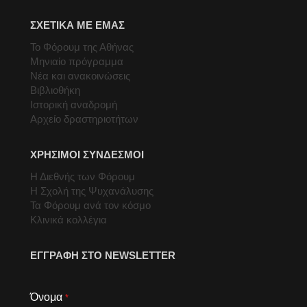
ΣΧΕΤΙΚΑ ΜΕ ΕΜΑΣ
Το Φόρουμ της Αθήνας
Μηνιαίο πρόγραμμα
Νέα και ανακοινώσεις
Βιβλιοθήκη
Ιστορική αναδρομή
Αρχείο δραστηριοτήτων
ΧΡΗΣΙΜΟΙ ΣΥΝΔΕΣΜΟΙ
Η Διεθνής των Φόρουμ
Η Σχολή της Ψυχανάλυσης
Τα Φόρουμ ανά τον κόσμο
Κλινικά κολλέγια
ΕΓΓΡΑΦΗ ΣΤΟ NEWSLETTER
Όνομα
*