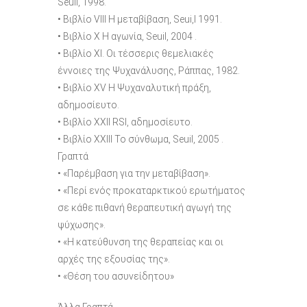
Seuil, 1998.
• Βιβλίο VIII Η μεταβίβαση, Seui,l 1991.
• Βιβλίο X Η αγωνία, Seuil, 2004 .
• Βιβλίο XI. Οι τέσσερις θεμελιακές
έννοιες της Ψυχανάλυσης, Ράππας, 1982.
• Βιβλίο ΧV Η Ψυχαναλυτική πράξη,
αδημοσίευτο.
• Βιβλίο XXII RSI, αδημοσίευτο.
• Βιβλίο XXIII Το σύνθωμα, Seuil, 2005 .
Γραπτά
• «Παρέμβαση για την μεταβίβαση».
• «Περί ενός προκαταρκτικού ερωτήματος
σε κάθε πιθανή θεραπευτική αγωγή της
ψύχωσης».
• «Η κατεύθυνση της θεραπείας και οι
αρχές της εξουσίας της».
• «Θέση του ασυνείδητου»
Άλλα Γραπτά