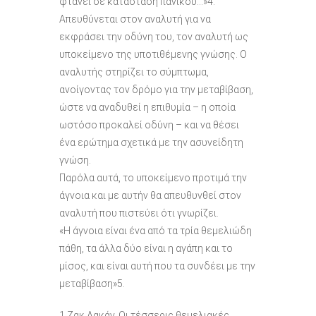
φτάνει σε κατάσταση πανικού…»4.
Απευθύνεται στον αναλυτή για να
εκφράσει την οδύνη του, τον αναλυτή ως
υποκείμενο της υποτιθέμενης γνώσης. Ο
αναλυτής στηρίζει το σύμπτωμα,
ανοίγοντας τον δρόμο για την μεταβίβαση,
ώστε να αναδυθεί η επιθυμία – η οποία
ωστόσο προκαλεί οδύνη – και να θέσει
ένα ερώτημα σχετικά με την ασυνείδητη
γνώση.
Παρόλα αυτά, το υποκείμενο προτιμά την
άγνοια και με αυτήν θα απευθυνθεί στον
αναλυτή που πιστεύει ότι γνωρίζει.
«Η άγνοια είναι ένα από τα τρία θεμελιώδη
πάθη, τα άλλα δύο είναι η αγάπη και το
μίσος, και είναι αυτή που τα συνδέει με την
μεταβίβαση»5.
1 Ζακ Λακάν, Οι τέσσερις θεμελιακές