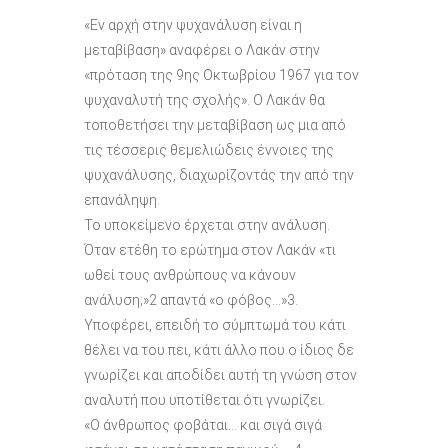
«Εν αρχή στην ψυχανάλυση είναι η
μεταβίβαση» αναφέρει ο Λακάν στην
«πρόταση της 9ης Οκτωβρίου 1967 για τον
ψυχαναλυτή της σχολής». Ο Λακάν θα
τοποθετήσει την μεταβίβαση ως μια από
τις τέσσερις θεμελιώδεις έννοιες της
ψυχανάλυσης, διαχωρίζοντάς την από την
επανάληψη.
Το υποκείμενο έρχεται στην ανάλυση.
Όταν ετέθη το ερώτημα στον Λακάν «τι
ωθεί τους ανθρώπους να κάνουν
ανάλυση;»2 απαντά «ο φόβος…»3.
Υποφέρει, επειδή το σύμπτωμά του κάτι
θέλει να του πει, κάτι άλλο που ο ίδιος δε
γνωρίζει και αποδίδει αυτή τη γνώση στον
αναλυτή που υποτίθεται ότι γνωρίζει.
«Ο άνθρωπος φοβάται… και σιγά σιγά