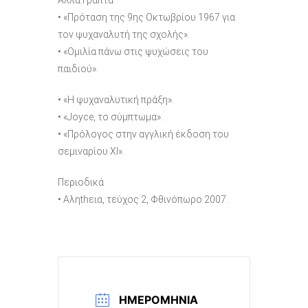
• «Πρόταση της 9ης Οκτωβρίου 1967 για
τον ψυχαναλυτή της σχολής».
• «Ομιλία πάνω στις ψυχώσεις του
παιδιού».
• «Η ψυχαναλυτική πράξη».
• «Joyce, το σύμπτωμα».
• «Πρόλογος στην αγγλική έκδοση του
σεμιναρίου XI».
Περιοδικά
• Αληthεια, τεύχος 2, Φθινόπωρο 2007.
ΗΜΕΡΟΜΗΝΊΑ