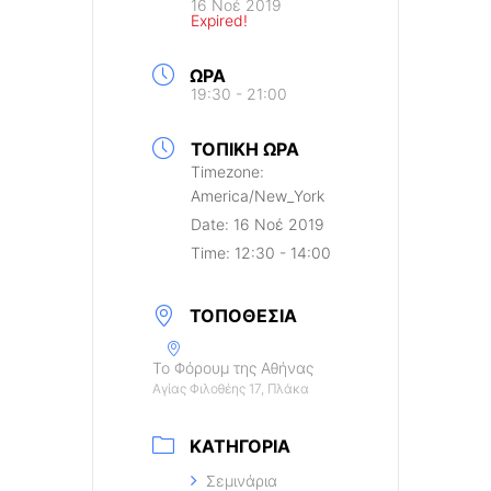
16 Νοέ 2019
Expired!
ΏΡΑ
19:30 - 21:00
ΤΟΠΙΚΉ ΏΡΑ
Timezone:
America/New_York
Date:
16 Νοέ 2019
Time:
12:30 - 14:00
ΤΟΠΟΘΕΣΊΑ
Το Φόρουμ της Αθήνας
Αγίας Φιλοθέης 17, Πλάκα
ΚΑΤΗΓΟΡΊΑ
Σεμινάρια