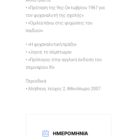
• «Πρόταση της 9ης Οκτωβρίου 1967 για
τον ψυχαναλυτή της σχολής».
• «Ομιλία πάνω στις ψυχώσεις του
παιδιού».
• «Η ψυχαναλυτική πράξη».
• «Joyce, το σύμπτωμα».
• «Πρόλογος στην αγγλική έκδοση του
σεμιναρίου XI».
Περιοδικά
• Αληthεια, τεύχος 2, Φθινόπωρο 2007.
ΗΜΕΡΟΜΗΝΊΑ