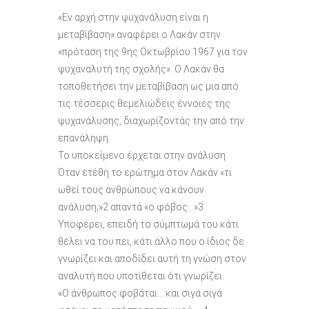
«Εν αρχή στην ψυχανάλυση είναι η
μεταβίβαση» αναφέρει ο Λακάν στην
«πρόταση της 9ης Οκτωβρίου 1967 για τον
ψυχαναλυτή της σχολής». Ο Λακάν θα
τοποθετήσει την μεταβίβαση ως μια από
τις τέσσερις θεμελιώδεις έννοιες της
ψυχανάλυσης, διαχωρίζοντάς την από την
επανάληψη.
Το υποκείμενο έρχεται στην ανάλυση.
Όταν ετέθη το ερώτημα στον Λακάν «τι
ωθεί τους ανθρώπους να κάνουν
ανάλυση;»2 απαντά «ο φόβος…»3.
Υποφέρει, επειδή το σύμπτωμά του κάτι
θέλει να του πει, κάτι άλλο που ο ίδιος δε
γνωρίζει και αποδίδει αυτή τη γνώση στον
αναλυτή που υποτίθεται ότι γνωρίζει.
«Ο άνθρωπος φοβάται… και σιγά σιγά