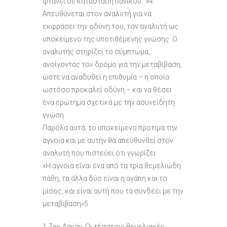
φτάνει σε κατάσταση πανικού…»4.
Απευθύνεται στον αναλυτή για να
εκφράσει την οδύνη του, τον αναλυτή ως
υποκείμενο της υποτιθέμενης γνώσης. Ο
αναλυτής στηρίζει το σύμπτωμα,
ανοίγοντας τον δρόμο για την μεταβίβαση,
ώστε να αναδυθεί η επιθυμία – η οποία
ωστόσο προκαλεί οδύνη – και να θέσει
ένα ερώτημα σχετικά με την ασυνείδητη
γνώση.
Παρόλα αυτά, το υποκείμενο προτιμά την
άγνοια και με αυτήν θα απευθυνθεί στον
αναλυτή που πιστεύει ότι γνωρίζει.
«Η άγνοια είναι ένα από τα τρία θεμελιώδη
πάθη, τα άλλα δύο είναι η αγάπη και το
μίσος, και είναι αυτή που τα συνδέει με την
μεταβίβαση»5.
1 Ζακ Λακάν, Οι τέσσερις θεμελιακές