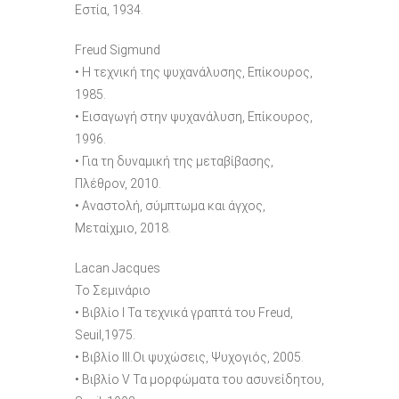
Εστία, 1934.
Freud Sigmund
• H τεχνική της ψυχανάλυσης, Επίκουρος,
1985.
• Εισαγωγή στην ψυχανάλυση, Επίκουρος,
1996.
• Για τη δυναμική της μεταβίβασης,
Πλέθρον, 2010.
• Αναστολή, σύμπτωμα και άγχος,
Μεταίχμιο, 2018.
Lacan Jacques
Το Σεμινάριο
• Βιβλίο I Τα τεχνικά γραπτά του Freud,
Seuil,1975.
• Βιβλίο III.Oι ψυχώσεις, Ψυχογιός, 2005.
• Βιβλίο V Τα μορφώματα του ασυνείδητου,