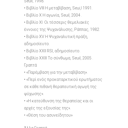
Seuil, 1998.
• Βιβλίο VIII Η μεταβίβαση, Seui,l 1991.
• Βιβλίο X Η αγωνία, Seuil, 2004 .
• Βιβλίο XI. Οι τέσσερις θεμελιακές
έννοιες της Ψυχανάλυσης, Ράππας, 1982.
• Βιβλίο ΧV Η Ψυχαναλυτική πράξη,
αδημοσίευτο.
• Βιβλίο XXII RSI, αδημοσίευτο.
• Βιβλίο XXIII Το σύνθωμα, Seuil, 2005 .
Γραπτά
• «Παρέμβαση για την μεταβίβαση».
• «Περί ενός προκαταρκτικού ερωτήματος
σε κάθε πιθανή θεραπευτική αγωγή της
ψύχωσης».
• «Η κατεύθυνση της θεραπείας και οι
αρχές της εξουσίας της».
• «Θέση του ασυνείδητου»
Άλλα Γραπτά