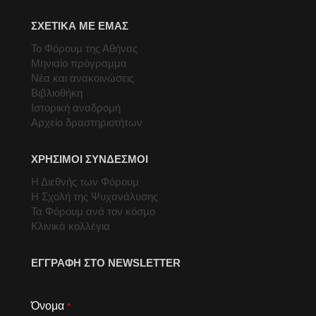
ΣΧΕΤΙΚΑ ΜΕ ΕΜΑΣ
Το Φόρουμ της Αθήνας
Μηνιαίο πρόγραμμα
Νέα και ανακοινώσεις
Βιβλιοθήκη
Ιστορική αναδρομή
Αρχείο δραστηριοτήτων
ΧΡΗΣΙΜΟΙ ΣΥΝΔΕΣΜΟΙ
Η Διεθνής των Φόρουμ
Η Σχολή της Ψυχανάλυσης
Τα Φόρουμ ανά τον κόσμο
Κλινικά κολλέγια
ΕΓΓΡΑΦΗ ΣΤΟ NEWSLETTER
Όνομα
*