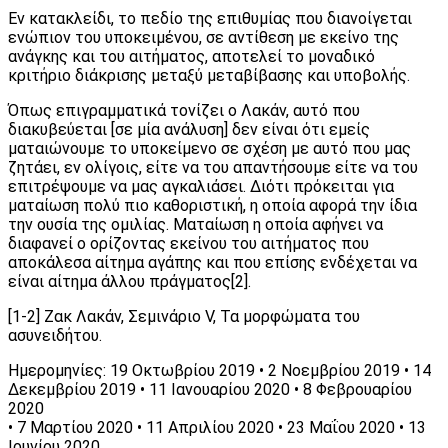
Εν κατακλείδι, το πεδίο της επιθυμίας που διανοίγεται
ενώπιον του υποκειμένου, σε αντίθεση με εκείνο της
ανάγκης και του αιτήματος, αποτελεί το μοναδικό
κριτήριο διάκρισης μεταξύ μεταβίβασης και υποβολής.
Όπως επιγραμματικά τονίζει ο Λακάν, αυτό που
διακυβεύεται [σε μία ανάλυση] δεν είναι ότι εμείς
ματαιώνουμε το υποκείμενο σε σχέση με αυτό που μας
ζητάει, εν ολίγοις, είτε να του απαντήσουμε είτε να του
επιτρέψουμε να μας αγκαλιάσει. Διότι πρόκειται για
ματαίωση πολύ πιο καθοριστική, η οποία αφορά την ίδια
την ουσία της ομιλίας. Ματαίωση η οποία αφήνει να
διαφανεί ο ορίζοντας εκείνου του αιτήματος που
αποκάλεσα αίτημα αγάπης και που επίσης ενδέχεται να
είναι αίτημα άλλου πράγματος[2].
[1-2] Ζακ Λακάν, Σεμινάριο V, Τα μορφώματα του
ασυνειδήτου.
Ημερομηνίες: 19 Οκτωβρίου 2019 • 2 Νοεμβρίου 2019 • 14
Δεκεμβρίου 2019 • 11 Ιανουαρίου 2020 • 8 Φεβρουαρίου
2020
• 7 Μαρτίου 2020 • 11 Απριλίου 2020 • 23 Μαΐου 2020 • 13
Ιουνίου 2020