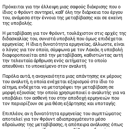
Πρόκειται για την έλλειψη μιας σαφούς διάκρισης που ο
ίδιος ο Φρόυντ συντηρεί, καθ’ όλη την διάρκεια του έργου
του, ανάμεσα στην έννοια της μεταβίβασης και σε εκείνη
της υποβολής.
Η μεταβίβαση για τον Φρόυντ, τουλάχιστον στις αρχές της
διδασκαλίας του, συνιστά υποβολή που όμως επιδέχεται
ερμηνείας. Η ίδια η δυνατότητα ερμηνείας, άλλωστε, είναι
ο λόγος για τον οποίο, σύμφωνα με τον Λακάν, η υποβολή
διαφοροποιείται από την μεταβίβαση, καθιστώντας αυτή
την τελευταία άρθρωση ενός αιτήματος το οποίο
απευθύνει το υποκείμενο στον αναλυτή.
Παρόλα αυτά, η αναγκαιότητα μιας απάντησης εκ μέρους
του αναλυτή, η οποία ενέχεται εξορισμού στο ίδιο το
αίτημα, ενδέχεται να μετατρέψει την μεταβίβαση σε
μορφή εξουσίας την οποία χρησιμοποιεί ο αναλυτής για να
υποβάλει τον ασθενή του στην αποδοχή ερμηνειών που
τον περιορίζουν σε μια θέση εξάρτησης και υποταγής.
Επιπλέον, αν η δυνατότητα ερμηνείας του συμπτώματος
αποτελεί για τον Φρόυντ αδιαπραγμάτευτο μέσο
εδραίωσης της μεταβίβασης, η απόπειρα ανάλυσης όπως