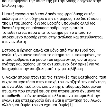
και η ερμηνεία της ίδιας της μεταβίβασης οδηγούν στην
διάλυσή της.
Η επεξεργασία από τον Λακάν της φροϋδικής αυτής
συλλογιστικής, οδήγησε στην εκ μέρους του διατύπωση
της μεταβίβασης, όχι ως μορφής υποβολής αλλά ως
δυνατότητας σημαίνουσας άρθρωσης, η οποία
τοποθετείται πέρα από το αίτημα με το οποίο το
υποκείμενο προσέρχεται στην ανάλυση και απευθύνεται
στον αναλυτή.
Ωστόσο, η άρνηση απλά και μόνο από την πλευρά του
αναλυτή να ικανοποιήσει το αίτημα του υποκειμένου, το
οποίο αρθρώνεται μέσω του σημαίνοντος ως αίτημα
αγάπης και σχέσης με το αντικείμενο, δεν αρκεί για να
διαχωρίσει την υποβολή από την μεταβίβαση.
Ο Λακάν απορρίπτοντας τις τεχνικές της ματαίωσης, που
είχαν επικρατήσει στην εποχή του, αναζητά την απάντηση
σε ένα άλλο πεδίο, σε εκείνο της επιθυμίας, δεδομένου
ότι αυτό που επιτρέπει σε ένα υποκείμενο όχι μόνο να
απευθυνθεί σ’ έναν αναλυτή αλλά και να επωμισθεί την
αναλυτική επεξεργασία δεν είναι η απάντηση του Άλλου
αλλά η επιθυμία του να έχει επιθυμία[1].