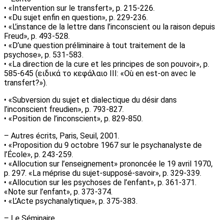
• «Intervention sur le transfert», p. 215-226.
• «Du sujet enfin en question», p. 229-236.
• «L’instance de la lettre dans l’inconscient ou la raison depuis
Freud», p. 493-528.
• «D’une question préliminaire à tout traitement de la
psychose», p. 531-583.
• «La direction de la cure et les principes de son pouvoir», p.
585-645 (ειδικά το κεφάλαιο ΙΙΙ: «Où en est-on avec le
transfert?»).
• «Subversion du sujet et dialectique du désir dans
l’inconscient freudien», p. 793-827.
• «Position de l’inconscient», p. 829-850.
– Autres écrits, Paris, Seuil, 2001.
• «Proposition du 9 octobre 1967 sur le psychanalyste de
l’École», p. 243-259.
• «Allocution sur l’enseignement» prononcée le 19 avril 1970,
p. 297. «La méprise du sujet-supposé-savoir», p. 329-339.
• «Allocution sur les psychoses de l’enfant», p. 361-371.
«Note sur l’enfant», p. 373-374.
• «L’Acte psychanalytique», p. 375-383.
– Le Séminaire