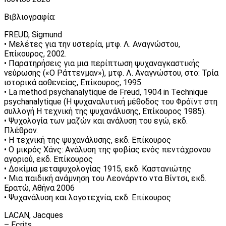
Βιβλιογραφία:
FREUD, Sigmund
• Μελέτες για την υστερία, μτφ. Λ. Αναγνώστου,
Επίκουρος, 2002.
• Παρατηρήσεις για μια περίπτωση ψυχαναγκαστικής
νεύρωσης («Ο Ράττενμαν»), μτφ. Λ. Αναγνώστου, στο: Τρία
ιστορικά ασθενείας, Επίκουρος, 1995.
• La method psychanalytique de Freud, 1904 in Technique
psychanalytique (Η ψυχαναλυτική μέθοδος του Φρόϊντ στη
συλλογή Η τεχνική της ψυχανάλυσης, Επίκουρος 1985).
• Ψυχολογία των μαζών και ανάλυση του εγώ, εκδ.
Πλέθρον.
• Η τεχνική της ψυχανάλυσης, εκδ. Επίκουρος
• Ο μικρός Χάνς: Ανάλυση της φοβίας ενός πεντάχρονου
αγοριού, εκδ. Επίκουρος
• Δοκίμια μεταψυχολογίας 1915, εκδ. Καστανιώτης
• Μια παιδική ανάμνηση του Λεονάρντο ντα Βίντσι, εκδ.
Ερατώ, Αθήνα 2006
• Ψυχανάλυση και λογοτεχνία, εκδ. Επίκουρος
LACAN, Jacques
– Ecrits