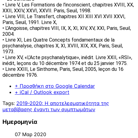
• Livre V, Les Formations de l’inconscient, chapitres XVIII, XX,
XXII, XXIV, XXVI, XXVII. Paris, Seuil, 1998.
• Livre VIII, Le Transfert, chapitres XII XIII XVI XVII XXVI,
Paris, Seuil, 1991. Livre X,
• L’Angoisse, chapitres VIII, IX, X, XI, XIV, XV, XXI, Paris, Seuil,
2004.
• Livre XI, Les Quatre Concepts fondamentaux de la
psychanalyse, chapitres X, XI, XVIII, XIX, XX, Paris, Seuil,
1973.
• Livre XV, «L’Acte psychanalytique», inédit. Livre XXII, «RSI»,
inédit, leçons du 10 décembre 1974 et du 25 janvier 1975.
• Livre XXIII, Le Sinthome, Paris, Seuil, 2005, leçon du 16
décembre 1976.
+ Προσθήκη στο Google Calendar
+ iCal / Outlook export
Tags:
2019-2020: Η αποτελεσματικότητα της
μεταβίβασης έναντι των συμπτωμάτων
Ημερομηνία
07 Μαρ 2020