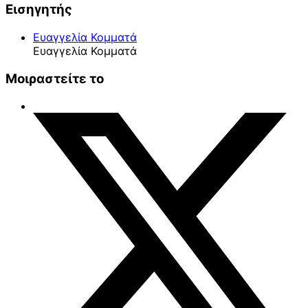
Εισηγητής
Ευαγγελία Κομματά
Ευαγγελία Κομματά
Μοιραστείτε το