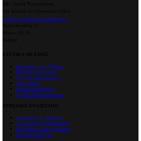
ΔΦ - Σχολή Ψυχανάλυσης
των φόρουμ του Λακανικού πεδίου
info@champlacanienathenes.net
Αγίας Φιλοθέης 17
Αθήνα 105 56
Ελλάδα
ΣΧΕΤΙΚΑ ΜΕ ΕΜΑΣ
Το Φόρουμ της Αθήνας
Μηνιαίο πρόγραμμα
Νέα και ανακοινώσεις
Βιβλιοθήκη
Ιστορική αναδρομή
Αρχείο δραστηριοτήτων
ΧΡΗΣΙΜΟΙ ΣΥΝΔΕΣΜΟΙ
Η Διεθνής των Φόρουμ
Η Σχολή της Ψυχανάλυσης
Τα Φόρουμ ανά τον κόσμο
Κλινικά κολλέγια