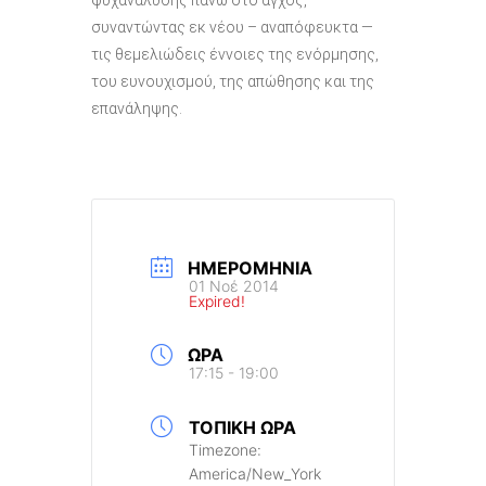
ψυχανάλυσης πάνω στο άγχος,
συναντώντας εκ νέου – αναπόφευκτα —
τις θεμελιώδεις έννοιες της ενόρμησης,
του ευνουχισμού, της απώθησης και της
επανάληψης.
ΗΜΕΡΟΜΗΝΊΑ
01 Νοέ 2014
Expired!
ΏΡΑ
17:15 - 19:00
ΤΟΠΙΚΉ ΏΡΑ
Timezone:
America/New_York