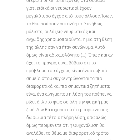
διερωτήθηκε ποτέ ιζάνεις στα σοβαρά
γιατί ειδικά οι νευρωτικοί έχουν
μεγαλύτερο άγχος από τους άλλους. Ίσως,
το θεωρούσουν αυτονόητο. Συνήθως,
μάλιστα, οι λέξεις νευρωτικός και
αγχώδης χρησιμοποιούνται η μια στη θέση
της άλλης σαν να ήταν συνώνυμα. Αυτό
όμως είναι αδικαιολόγητο (…). Όπως και αν
έχει το πράγμα, είναι βέβαιο ότι το
πρόβλημα του άγχους είναι ένα κομβικό
σημείο όπου συγκεντρώνονται τα πιο
διαφορετικά και πιο σημαντικά ζητήματα;
είναι ένα αίνιγμα που η λύση του πρέπει να
ρίξει άπλετο φως σε όλη την ψυχική μας
ζωή. Δεν θα ισχυριστώ ότι μπορώ να σας
δώσω μια τέτοια πλήρη λύση, ασφαλώς
όμως περιμένετε ότι η ψυχανάλυση θα
αναλάβει το θέμα με διαφορετικό τρόπο