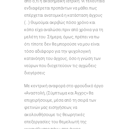
από ό,τι η ακαδημαϊκή ιατρική. 9ΐ τελευταία
ενδιαφέρεται προπάντων να μάθει πως
επέρχεται ανατομικά η κατάσταση άγχους
(…) Θυμούμαι ακριβώς πόσο χρόνο και
κόπο είχα αναλώσει πριν από χρόνια για τη
μελέτη του. Σήμερα, όμως, πρέπει να πω
ότι τίποτε δεν θα μπορούσε να μου είναι
τόσο αδιάφορο για την ψυχολογική
κατανόηση του άγχους, όσο η γνώση των
νεύρων που διοχετεύουν τις αγχώδεις
διεγέρσεις
Με κεντρική αναφορά στο φροϋδικό έργο
«Αναστολή, (Σύμπτωμα και Άγχος» θα
επιχειρήσουμε, μέσα από τη σειρά των
φετινών μας εισηγήσεων, να
ακολουθήσουμε τις θεωρητικές
επεξεργασίες του θεμελιωτή της