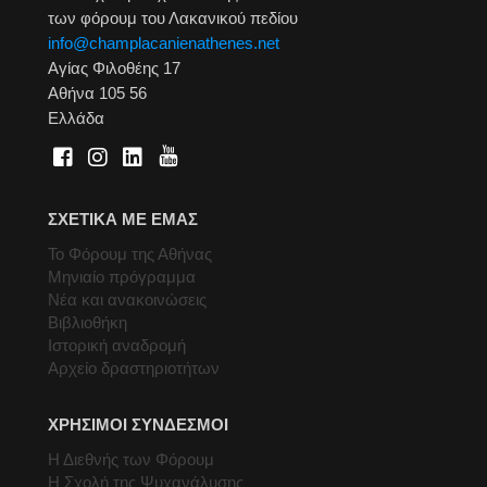
των φόρουμ του Λακανικού πεδίου
info@champlacanienathenes.net
Αγίας Φιλοθέης 17
Αθήνα 105 56
Ελλάδα
ΣΧΕΤΙΚΑ ΜΕ ΕΜΑΣ
Το Φόρουμ της Αθήνας
Μηνιαίο πρόγραμμα
Νέα και ανακοινώσεις
Βιβλιοθήκη
Ιστορική αναδρομή
Αρχείο δραστηριοτήτων
ΧΡΗΣΙΜΟΙ ΣΥΝΔΕΣΜΟΙ
Η Διεθνής των Φόρουμ
Η Σχολή της Ψυχανάλυσης