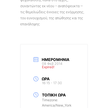
ψυχανάλυσης πάνω στο άγχος,
συναντώντας εκ νέου – αναπόφευκτα —
τις θεμελιώδεις έννοιες της ενόρμησης,
του ευνουχισμού, της απώθησης και της
επανάληψης.
ΗΜΕΡΟΜΗΝΊΑ
08 Φεβ 2014
Expired!
ΏΡΑ
16:15 - 17:30
ΤΟΠΙΚΉ ΏΡΑ
Timezone:
America/New_York