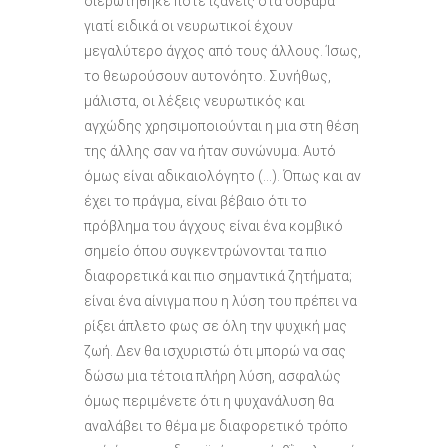
διερωτήθηκε ποτέ ιζάνεις στα σοβαρά
γιατί ειδικά οι νευρωτικοί έχουν
μεγαλύτερο άγχος από τους άλλους. Ίσως,
το θεωρούσουν αυτονόητο. Συνήθως,
μάλιστα, οι λέξεις νευρωτικός και
αγχώδης χρησιμοποιούνται η μια στη θέση
της άλλης σαν να ήταν συνώνυμα. Αυτό
όμως είναι αδικαιολόγητο (…). Όπως και αν
έχει το πράγμα, είναι βέβαιο ότι το
πρόβλημα του άγχους είναι ένα κομβικό
σημείο όπου συγκεντρώνονται τα πιο
διαφορετικά και πιο σημαντικά ζητήματα;
είναι ένα αίνιγμα που η λύση του πρέπει να
ρίξει άπλετο φως σε όλη την ψυχική μας
ζωή. Δεν θα ισχυριστώ ότι μπορώ να σας
δώσω μια τέτοια πλήρη λύση, ασφαλώς
όμως περιμένετε ότι η ψυχανάλυση θα
αναλάβει το θέμα με διαφορετικό τρόπο