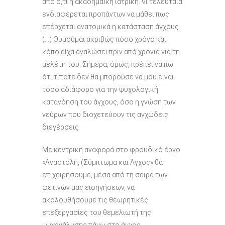
από ό,τι η ακαδημαϊκή ιατρική. 9ΐ τελευταία
ενδιαφέρεται προπάντων να μάθει πως
επέρχεται ανατομικά η κατάσταση άγχους
(…) Θυμούμαι ακριβώς πόσο χρόνο και
κόπο είχα αναλώσει πριν από χρόνια για τη
μελέτη του. Σήμερα, όμως, πρέπει να πω
ότι τίποτε δεν θα μπορούσε να μου είναι
τόσο αδιάφορο για την ψυχολογική
κατανόηση του άγχους, όσο η γνώση των
νεύρων που διοχετεύουν τις αγχώδεις
διεγέρσεις
Με κεντρική αναφορά στο φροϋδικό έργο
«Αναστολή, (Σύμπτωμα και Άγχος» θα
επιχειρήσουμε, μέσα από τη σειρά των
φετινών μας εισηγήσεων, να
ακολουθήσουμε τις θεωρητικές
επεξεργασίες του θεμελιωτή της