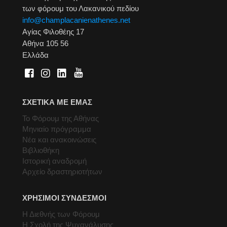
των φόρουμ του Λακανικού πεδίου
info@champlacanienathenes.net
Αγίας Φιλοθέης 17
Αθήνα 105 56
Ελλάδα
ΣΧΕΤΙΚΑ ΜΕ ΕΜΑΣ
Το Φόρουμ της Αθήνας
Μηνιαίο πρόγραμμα
Νέα και ανακοινώσεις
Βιβλιοθήκη
Ιστορική αναδρομή
Αρχείο δραστηριοτήτων
ΧΡΗΣΙΜΟΙ ΣΥΝΔΕΣΜΟΙ
Η Διεθνής των Φόρουμ
Η Σχολή της Ψυχανάλυσης