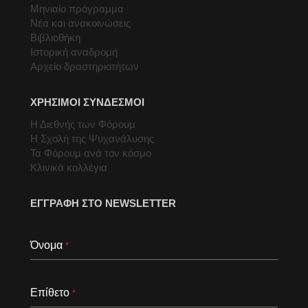
Μηνιαίο πρόγραμμα
Νέα και ανακοινώσεις
Βιβλιοθήκη
Ιστορική αναδρομή
Αρχείο δραστηριοτήτων
ΧΡΗΣΙΜΟΙ ΣΥΝΔΕΣΜΟΙ
Η Διεθνής των Φόρουμ
Η Σχολή της Ψυχανάλυσης
Τα Φόρουμ ανά τον κόσμο
Κλινικά κολλέγια
ΕΓΓΡΑΦΗ ΣΤΟ NEWSLETTER
Όνομα
*
Επίθετο
*