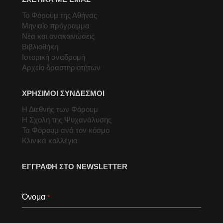
Το Φόρουμ της Αθήνας
Μηνιαίο πρόγραμμα
Νέα και ανακοινώσεις
Βιβλιοθήκη
Ιστορική αναδρομή
Αρχείο δραστηριοτήτων
ΧΡΗΣΙΜΟΙ ΣΥΝΔΕΣΜΟΙ
Η Διεθνής των Φόρουμ
Η Σχολή της Ψυχανάλυσης
Τα Φόρουμ ανά τον κόσμο
Κλινικά κολλέγια
ΕΓΓΡΑΦΗ ΣΤΟ NEWSLETTER
Όνομα
*