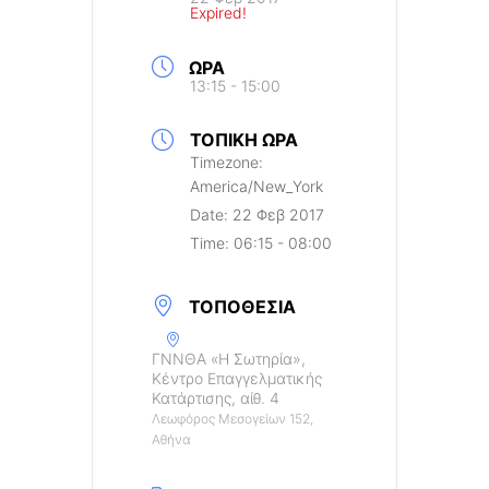
Expired!
ΏΡΑ
13:15 - 15:00
ΤΟΠΙΚΉ ΏΡΑ
Timezone:
America/New_York
Date:
22 Φεβ 2017
Time:
06:15 - 08:00
ΤΟΠΟΘΕΣΊΑ
ΓΝΝΘΑ «Η Σωτηρία»,
Κέντρο Επαγγελματικής
Κατάρτισης, αίθ. 4
Λεωφόρος Μεσογείων 152,
Αθήνα