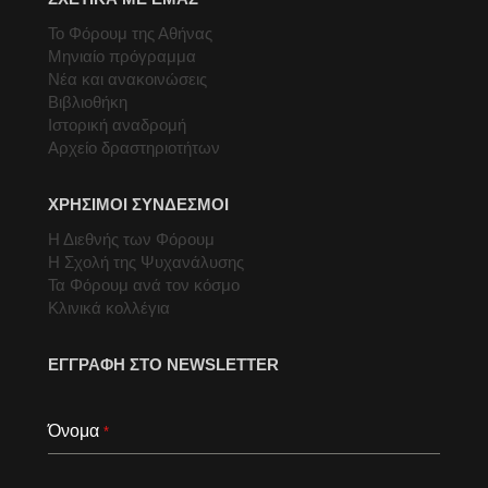
Το Φόρουμ της Αθήνας
Μηνιαίο πρόγραμμα
Νέα και ανακοινώσεις
Βιβλιοθήκη
Ιστορική αναδρομή
Αρχείο δραστηριοτήτων
ΧΡΗΣΙΜΟΙ ΣΥΝΔΕΣΜΟΙ
Η Διεθνής των Φόρουμ
Η Σχολή της Ψυχανάλυσης
Τα Φόρουμ ανά τον κόσμο
Κλινικά κολλέγια
ΕΓΓΡΑΦΗ ΣΤΟ NEWSLETTER
Όνομα
*