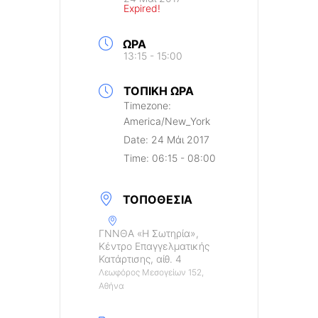
Expired!
ΏΡΑ
13:15 - 15:00
ΤΟΠΙΚΉ ΏΡΑ
Timezone:
America/New_York
Date:
24 Μάι 2017
Time:
06:15 - 08:00
ΤΟΠΟΘΕΣΊΑ
ΓΝΝΘΑ «Η Σωτηρία»,
Κέντρο Επαγγελματικής
Κατάρτισης, αίθ. 4
Λεωφόρος Μεσογείων 152,
Αθήνα