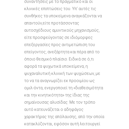
συναντήσεις με το πραγματικό και οι
κλινικές επιπτώσεις του. Υπ’ αυτές τις
συνθήκες τα υποκείμενα αναγκάζονται να
απαντούν,είτε προτάσσοντας
αυτοσχέδιους αμυντικούς μηχανισμούς,
είτε προσφεύγοντας σε ιδιόμορφες
επεξεργασίες προς αντιμετώπιση του
επείγοντος, ανεξάρτητα και πέρα από το
όποιο θεσμικό πλαίσιο. Ειδικά σε ό,τι
αφορά τα ψυχωτικά υποκείμενα, η
ψυχαναλυτική κλινική των ψυχώσεων, με
το να τα αναγνωρίζει εκ προοιμίου ως
ομιλ-όντα, ενεργοποιεί τη «διαθεσιμότητα
και την κινητικότητα» της ίδιας της
σημαίνουσας αλυσίδας. Με τον τρόπο
αυτό κατευνάζεται ο αδηφάγος
χαρακτήρας της απόλαυσης, από την οποία
κατακλύζονται, εφόσον αυτή λειτουργεί