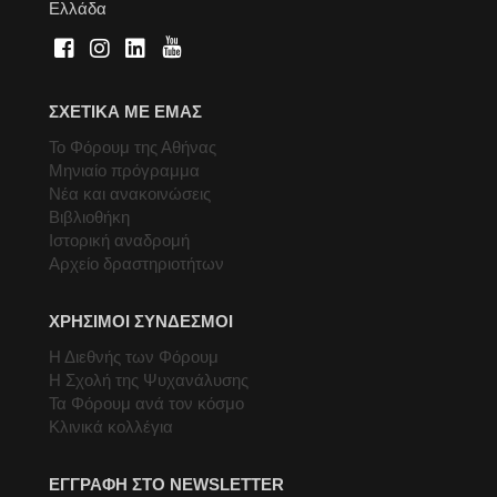
Ελλάδα
ΣΧΕΤΙΚΑ ΜΕ ΕΜΑΣ
Το Φόρουμ της Αθήνας
Μηνιαίο πρόγραμμα
Νέα και ανακοινώσεις
Βιβλιοθήκη
Ιστορική αναδρομή
Αρχείο δραστηριοτήτων
ΧΡΗΣΙΜΟΙ ΣΥΝΔΕΣΜΟΙ
Η Διεθνής των Φόρουμ
Η Σχολή της Ψυχανάλυσης
Τα Φόρουμ ανά τον κόσμο
Κλινικά κολλέγια
ΕΓΓΡΑΦΗ ΣΤΟ NEWSLETTER