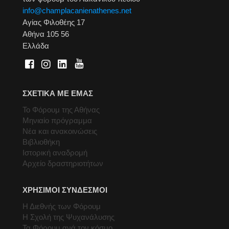
info@champlacanienathenes.net
Αγίας Φιλοθέης 17
Αθήνα 105 56
Ελλάδα
ΣΧΕΤΙΚΑ ΜΕ ΕΜΑΣ
Το Φόρουμ της Αθήνας
Μηνιαίο πρόγραμμα
Νέα και ανακοινώσεις
Βιβλιοθήκη
Ιστορική αναδρομή
Αρχείο δραστηριοτήτων
ΧΡΗΣΙΜΟΙ ΣΥΝΔΕΣΜΟΙ
Η Διεθνής των Φόρουμ
Η Σχολή της Ψυχανάλυσης
Τα Φόρουμ ανά τον κόσμο