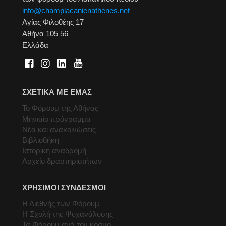
info@champlacanienathenes.net
Αγίας Φιλοθέης 17
Αθήνα 105 56
Ελλάδα
ΣΧΕΤΙΚΑ ΜΕ ΕΜΑΣ
Το Φόρουμ της Αθήνας
Μηνιαίο πρόγραμμα
Νέα και ανακοινώσεις
Βιβλιοθήκη
Ιστορική αναδρομή
Αρχείο δραστηριοτήτων
ΧΡΗΣΙΜΟΙ ΣΥΝΔΕΣΜΟΙ
Η Διεθνής των Φόρουμ
Η Σχολή της Ψυχανάλυσης
Τα Φόρουμ ανά τον κόσμο