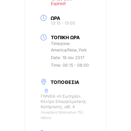
Expired!
ΏΡΑ
13:15 - 15:00
ΤΟΠΙΚΉ ΏΡΑ
Timezone:
America/New_York
Date:
18 Ιαν 2017
Time:
06:15 - 08:00
ΤΟΠΟΘΕΣΊΑ
ΓΝΝΘΑ «Η Σωτηρία»,
Κέντρο Επαγγελματικής
Κατάρτισης, αίθ. 4
Λεωφόρος Μεσογείων 152,
Αθήνα