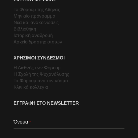
Το Φόρουμ της Αθήνας
Μηνιαίο πρόγραμμα
Νέα και ανακοινώσεις
Βιβλιοθήκη
Ιστορική αναδρομή
Αρχείο δραστηριοτήτων
ΧΡΗΣΙΜΟΙ ΣΥΝΔΕΣΜΟΙ
Η Διεθνής των Φόρουμ
Η Σχολή της Ψυχανάλυσης
Τα Φόρουμ ανά τον κόσμο
Κλινικά κολλέγια
ΕΓΓΡΑΦΗ ΣΤΟ NEWSLETTER
Όνομα
*