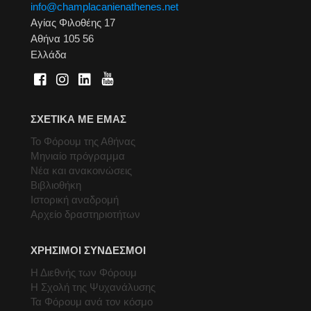
info@champlacanienathenes.net
Αγίας Φιλοθέης 17
Αθήνα 105 56
Ελλάδα
ΣΧΕΤΙΚΑ ΜΕ ΕΜΑΣ
Το Φόρουμ της Αθήνας
Μηνιαίο πρόγραμμα
Νέα και ανακοινώσεις
Βιβλιοθήκη
Ιστορική αναδρομή
Αρχείο δραστηριοτήτων
ΧΡΗΣΙΜΟΙ ΣΥΝΔΕΣΜΟΙ
Η Διεθνής των Φόρουμ
Η Σχολή της Ψυχανάλυσης
Τα Φόρουμ ανά τον κόσμο