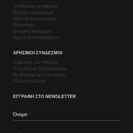
Το Φόρουμ της Αθήνας
Μηνιαίο πρόγραμμα
Νέα και ανακοινώσεις
Βιβλιοθήκη
Ιστορική αναδρομή
Αρχείο δραστηριοτήτων
ΧΡΗΣΙΜΟΙ ΣΥΝΔΕΣΜΟΙ
Η Διεθνής των Φόρουμ
Η Σχολή της Ψυχανάλυσης
Τα Φόρουμ ανά τον κόσμο
Κλινικά κολλέγια
ΕΓΓΡΑΦΗ ΣΤΟ NEWSLETTER
Όνομα
*