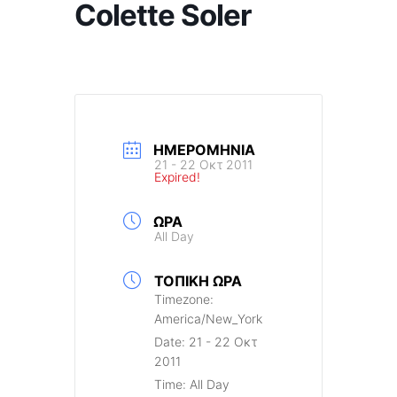
Colette Soler
ΗΜΕΡΟΜΗΝΊΑ
21 - 22 Οκτ 2011
Expired!
ΏΡΑ
All Day
ΤΟΠΙΚΉ ΏΡΑ
Timezone:
America/New_York
Date:
21 - 22 Οκτ
2011
Time:
All Day