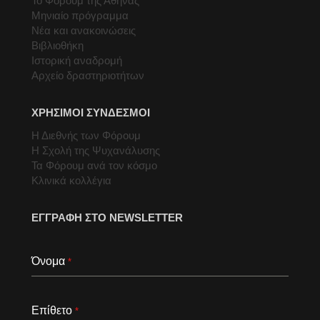
Το Φόρουμ της Αθήνας
Μηνιαίο πρόγραμμα
Νέα και ανακοινώσεις
Βιβλιοθήκη
Ιστορική αναδρομή
Αρχείο δραστηριοτήτων
ΧΡΗΣΙΜΟΙ ΣΥΝΔΕΣΜΟΙ
Η Διεθνής των Φόρουμ
Η Σχολή της Ψυχανάλυσης
Τα Φόρουμ ανά τον κόσμο
Κλινικά κολλέγια
ΕΓΓΡΑΦΗ ΣΤΟ NEWSLETTER
Όνομα
*
Επίθετο
*