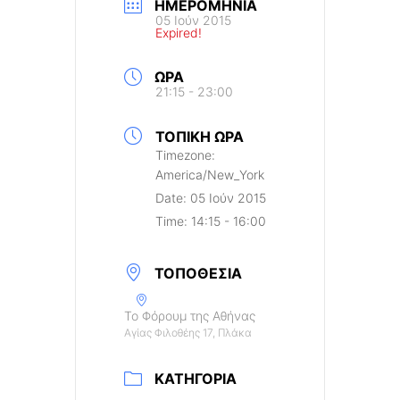
ΗΜΕΡΟΜΗΝΊΑ
05 Ιούν 2015
Expired!
ΏΡΑ
21:15 - 23:00
ΤΟΠΙΚΉ ΏΡΑ
Timezone:
America/New_York
Date:
05 Ιούν 2015
Time:
14:15 - 16:00
ΤΟΠΟΘΕΣΊΑ
Το Φόρουμ της Αθήνας
Αγίας Φιλοθέης 17, Πλάκα
ΚΑΤΗΓΟΡΊΑ