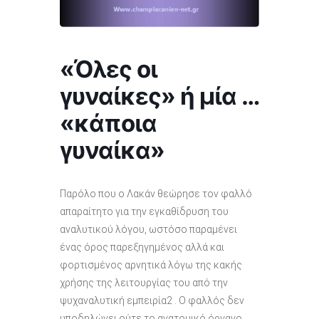
«Όλες οι
γυναίκες» ή μία …
«κάποια
γυναίκα»
Παρόλο που ο Λακάν θεώρησε τον φαλλό
απαραίτητο για την εγκαθίδρυση του
αναλυτικού λόγου, ωστόσο παραµένει
ένας όρος παρεξηγηµένος αλλά και
φορτισµένος αρνητικά λόγω της κακής
χρήσης της λειτουργίας του από την
ψυχαναλυτική εµπειρία2 . Ο φαλλός δεν
υποδηλώνει ούτε το ανατοµικό όργανο,