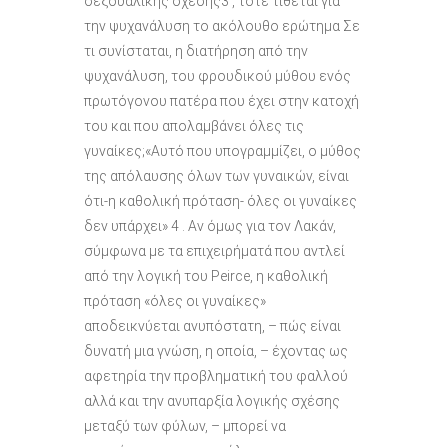
σεξουαλικής σχέσης3 , τότε τίθεται για
την ψυχανάλυση το ακόλουθο ερώτηµα Σε
τι συνίσταται, η διατήρηση από την
ψυχανάλυση, του φρουδικού µύθου ενός
πρωτόγονου πατέρα που έχει στην κατοχή
του και που απολαµβάνει όλες τις
γυναίκες;«Αυτό που υπογραµµίζει, ο µύθος
της απόλαυσης όλων των γυναικών, είναι
ότι-η καθολική πρόταση- όλες οι γυναίκες
δεν υπάρχει» 4 . Αν όµως για τον Λακάν,
σύµφωνα µε τα επιχειρήµατά που αντλεί
από την λογική του Peirce, η καθολική
πρόταση «όλες οι γυναίκες»
αποδεικνύεται ανυπόστατη, – πώς είναι
δυνατή µια γνώση, η οποία, – έχοντας ως
αφετηρία την προβληµατική του φαλλού
αλλά και την ανυπαρξία λογικής σχέσης
µεταξύ των φύλων, – µπορεί να