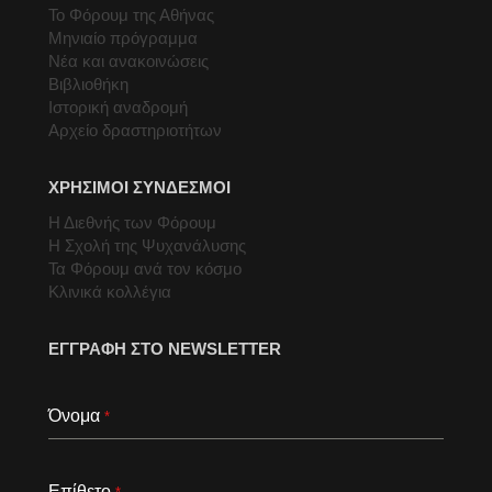
Το Φόρουμ της Αθήνας
Μηνιαίο πρόγραμμα
Νέα και ανακοινώσεις
Βιβλιοθήκη
Ιστορική αναδρομή
Αρχείο δραστηριοτήτων
ΧΡΗΣΙΜΟΙ ΣΥΝΔΕΣΜΟΙ
Η Διεθνής των Φόρουμ
Η Σχολή της Ψυχανάλυσης
Τα Φόρουμ ανά τον κόσμο
Κλινικά κολλέγια
ΕΓΓΡΑΦΗ ΣΤΟ NEWSLETTER
Όνομα
*
Επίθετο