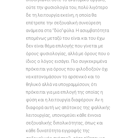
ούτε την φυσιολογία του, πολύ λιγότερο
δε τη λειτουργία εκείνη, η οποία θα
επέτρεπε την σεξουαλική συνεύρεση
ανάµεσα στα “δύο”φύλα. Η ασυµβατότητα
εποµένως µεταξύ του είναι και του έχω
δεν είναι θέµα επιλογής που γίνεται µε
όρους φυσιολογίας, αλλά µε όρους που ο
ίδιος ο λόγος εισάγει. Πιο συγκεκριµένα
πρόκειται για όρους που φιλοδοξούν όχι
να κατονοµάσουν το αρσενικό και το
θηλυκό αλλά να υπογραµµίσουν, ότι
πρόκειται για µια επιλογή της οποίας η
φύση και η λειτουργία διαφέρουν. Αν η
διαφορά αυτή ως απότοκος της φαλλικής
λειτουργίας, υπονοµεύει κάθε έννοια
σεξουαλικής διπολικότητας, όπως και
κάθε δυνατότητα εγγραφής της