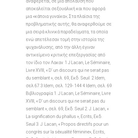
αναφέρεται, σε µια απόλαυση που
αποκαλείται σεξουαλική και που αφορά
µια «κάποια γυναίκα»; Στα πλαίσια της
προβληµατικής αυτής, θα αναφερθούµε σε
µια σειρά κλινικά παραδείγµατα, τα οποία
ενώ απετέλεσαν τοµή στην ιστορία της
ψυχανάλυσης, από την άλλη έγιναν
αντικείµενο κριτικής επεξεργασίας από
τον ίδιο τον Λακαν. 1 J Lacan, Le Séminaire,
Livre XVIII, « D’ un discours qui ne serait pas
du semblant », σελ. 69, Εκδ. Seuil. 2 Idem,
σελ.67 3 Idem, σελ. 129- 144 4 Idem, σελ. 69
Βιβλιογραφία 1. J Lacan, Le Séminaire, Livre
XVIII, « D’ un discours qui ne serait pas du
semblant », σελ. 69, Εκδ. Seuil 2. J. Lacan, «
La signification du phallus », Ecrits, Εκδ.
Seuil 3. J. Lacan, « Propos directifs pour un
congrès sur la séxualité féminine», Ecrits,