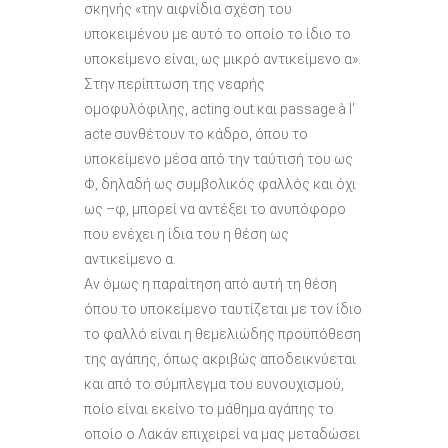
σκηνής «την αιφνίδια σχέση του
υποκειμένου με αυτό το οποίο το ίδιο το
υποκείμενο είναι, ως μικρό αντικείμενο α».
Στην περίπτωση της νεαρής
ομοφυλόφιλης, acting out και passage à l’
acte συνθέτουν το κάδρο, όπου το
υποκείμενο μέσα από την ταύτισή του ως
Φ, δηλαδή ως συμβολικός φαλλός και όχι
ως –φ, μπορεί να αντέξει το ανυπόφορο
που ενέχει η ίδια του η θέση ως
αντικείμενο α.
Αν όμως η παραίτηση από αυτή τη θέση
όπου το υποκείμενο ταυτίζεται με τον ίδιο
το φαλλό είναι η θεμελιώδης προϋπόθεση
της αγάπης, όπως ακριβώς αποδεικνύεται
και από το σύμπλεγμα του ευνουχισμού,
ποίο είναι εκείνο το μάθημα αγάπης το
οποίο ο Λακάν επιχειρεί να μας μεταδώσει