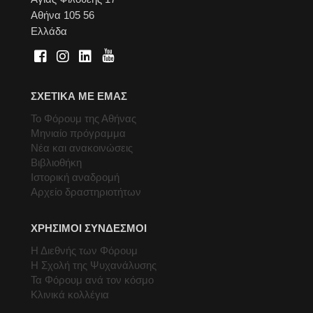
Αθήνα 105 56
Ελλάδα
ΣΧΕΤΙΚΑ ΜΕ ΕΜΑΣ
Το Φόρουμ της Αθήνας
Μηνιαίο πρόγραμμα
Νέα και ανακοινώσεις
Βιβλιοθήκη
Ιστορική αναδρομή
Αρχείο δραστηριοτήτων
ΧΡΗΣΙΜΟΙ ΣΥΝΔΕΣΜΟΙ
Η Διεθνής των Φόρουμ
Η Σχολή της Ψυχανάλυσης
Τα Φόρουμ ανά τον κόσμο
Κλινικά κολλέγια