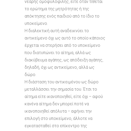
νεαρής ομοφυλόφιλης, είτε όταν τίθεται
το ερώτημα της μητρότητας ή της
απόκτησης ενός παιδιού από το ίδιο το
υποκείμενο.
Η διαλεκτική αυτή αναδεικνύει το
αντικείμενο όχι ως αυτό το οποίο κάποιος
έρχεται να στερήσει από το υποκείμενο
που διατυπώνει το αίτημα, αλλά ως
διακύβευμα αγάπης, ως απόδειξη αγάπης,
δηλαδή, όχι ως αντικείμενο, αλλά ως
δώρο.
Η διάσταση του αντικειμένου ως δώρο
μεταλλάσσει την σημασία του. Έτσι το
αίτημα είτε ικανοποιηθεί, είτε όχι – αφού
κανένα αίτημα δεν μπορεί ποτέ να
ικανοποιηθεί απόλυτα – αφήνει την
επιλογή στο υποκείμενο, άλλοτε να
εγκατασταθεί στο επίκεντρο της