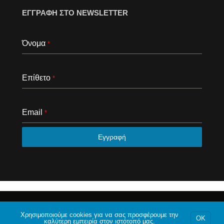
ΕΓΓΡΑΦΗ ΣΤΟ NEWSLETTER
Όνομα
*
Επίθετο
*
Email
*
Εγγραφή
© 2020 Το φόρουμ της Αθήνας. Με επιφύλαξη κάθε
νομίμου δικαιώματος.
Χρησιμοποιούμε cookies για να σας προσφέρουμε την
OK
καλύτερη εμπειρία στον ιστότοπό μας.