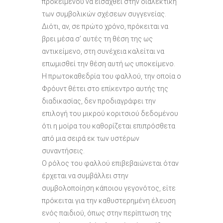
προκειμένου να εισαχθεί στην διαλεκτική
των συμβολικών σχέσεων συγγενείας.
Διότι, αν, σε πρώτο χρόνο, πρόκειται να
βρει μέσα σ’ αυτές τη θέση της ως
αντικείμενο, στη συνέχεια καλείται να
επωμισθεί την θέση αυτή ως υποκείμενο.
Η πρωτοκαθεδρία του φαλλού, την οποία ο
Φρόυντ θέτει στο επίκεντρο αυτής της
διαδικασίας, δεν προδιαγράφει την
επιλογή του μικρού κοριτσιού δεδομένου
ότι η μοίρα του καθορίζεται επιπρόσθετα
από μια σειρά εκ των υστέρων
συναντήσεις.
Ο ρόλος του φαλλού επιβεβαιώνεται όταν
έρχεται να συμβάλλει στην
συμβολοποίηση κάποιου γεγονότος, είτε
πρόκειται για την καθυστερημένη έλευση
ενός παιδιού, όπως στην περίπτωση της