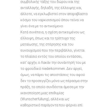
συμβολικής τάξης του δώρου και της
ανταλλαγής, δηλαδή, της έλλειψης και,
άλλοτε, να εγκλωβιστεί στον απαραβίαστο
κόσμο του ναρκισσισμού όπου τείνει να
γίνει ένα με το αντικείμενο.
Κατά συνέπεια, η σχέση αντικειμένου ως
έλλειψη, όπως και το τρίπτυχο της
ματαίωσης, της στέρησης και του
ευνουχισμού που την περιβάλλει, γίνεται
το πλαίσιο εντός του οποίου εντάσσει,
κατ’ αρχήν, ο Λακάν την συνάντησή του με
το φροϋδικό niederkommen. Δεν αργεί,
όμως, να πάρει τις αποστάσεις του αφού
δεν το προσεγγίζει μόνο ως πέρασμα στην
πράξη, το οποίο συνδέεται άμεσα με την
ικανοποίηση μιας επιθυμίας
(Wunscherfüllung), αλλά και ως
καθοριστικό παράγοντα που φέρνει επί