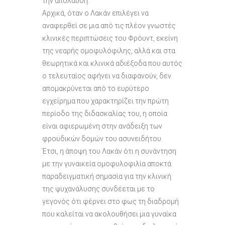
την απόλαυση.
Αρχικά, όταν ο Λακάν επιλέγει να
αναφερθεί σε μια από τις πλέον γνωστές
κλινικές περιπτώσεις του Φρόυντ, εκείνη
της νεαρής ομοφυλόφιλης, αλλά και στα
θεωρητικά και κλινικά αδιέξοδα που αυτός
ο τελευταίος αφήνει να διαφανούν, δεν
απομακρύνεται από το ευρύτερο
εγχείρημα που χαρακτηρίζει την πρώτη
περίοδο της διδασκαλίας του, η οποία
είναι αφιερωμένη στην ανάδειξη των
φροϋδικών δομών του ασυνειδήτου.
Έτσι, η άποψη του Λακάν ότι η συνάντηση
με την γυναικεία ομοφυλοφιλία αποκτά
παραδειγματική σημασία για την κλινική
της ψυχανάλυσης συνδέεται με το
γεγονός ότι φέρνει στο φως τη διαδρομή
που καλείται να ακολουθήσει μια γυναίκα