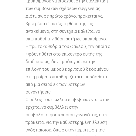
προκειμένου να εισαχθεί στην διαλεκτική
των συμβολικών σχέσεων συγγενείας.
Διότι, αν, σε πρώτο χρόνο, πρόκειται να
βρει μέσα σ’ αυτές τη θέση της ως
αντικείμενο, στη συνέχεια καλείται να
επωμισθεί την θέση αυτή ως υποκείμενο.
Η πρωτοκαθεδρία του φαλλού, την οποία ο
Φρόυντ θέτει στο επίκεντρο αυτής της
διαδικασίας, δεν προδιαγράφει την
επιλογή του μικρού κοριτσιού δεδομένου
ότι η μοίρα του καθορίζεται επιπρόσθετα
από μια σειρά εκ των υστέρων
συναντήσεις.
Ο ρόλος του φαλλού επιβεβαιώνεται όταν
έρχεται να συμβάλλει στην
συμβολοποίηση κάποιου γεγονότος, είτε
πρόκειται για την καθυστερημένη έλευση
ενός παιδιού, όπως στην περίπτωση της