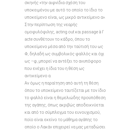
σκηνής «την αιφνίδια σχέση του
υποκειμένου με αυτό το οποίο το ίδιο το
υποκείμενο είναι, ως μικρό αντικείμενο α».
Στην περίπτωση της νεαρής
ομοφυλόφιλης, acting out και passage à l’
acte συνθέτουν το κάδρο, όπου το
υποκείμενο μέσα από την ταύτισή του ως
Φ, δηλαδή ως συμβολικός φαλλός και όχι
ως –φ, μπορεί να αντέξει το ανυπόφορο
που ενέχει η ίδια του η θέση ως
αντικείμενο α.
Αν όμως η παραίτηση από αυτή τη θέση
όπου το υποκείμενο ταυτίζεται με τον ίδιο
το φαλλό είναι η θεμελιώδης προϋπόθεση
της αγάπης, όπως ακριβώς αποδεικνύεται
και από το σύμπλεγμα του ευνουχισμού,
ποίο είναι εκείνο το μάθημα αγάπης το
οποίο ο Λακάν επιχειρεί να μας μεταδώσει