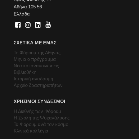
Αθήνα 105 56
Ελλάδα
ΣΧΕΤΙΚΑ ΜΕ ΕΜΑΣ
Το Φόρουμ της Αθήνας
Μηνιαίο πρόγραμμα
Νέα και ανακοινώσεις
Βιβλιοθήκη
Ιστορική αναδρομή
Αρχείο δραστηριοτήτων
ΧΡΗΣΙΜΟΙ ΣΥΝΔΕΣΜΟΙ
Η Διεθνής των Φόρουμ
Η Σχολή της Ψυχανάλυσης
Τα Φόρουμ ανά τον κόσμο
Κλινικά κολλέγια