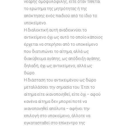
νεαρής ομοφυλόφιλης, είτε όταν τίθεται
το ερώτημα της μητρότητας ή της
απόκτησης ενός παιδιού από το ίδιο το
υποκείμενο.
Η διαλεκτική αυτή αναδεικνύει το
αντικείμενο όχι ως αυτό το οποίο κάποιος
έρχεται να στερήσει από το υποκείμενο
που διατυπώνει το αίτημα, αλλά ως
διακύβευμα αγάπης, ως απόδειξη αγάπης,
δηλαδή, όχι ως αντικείμενο, αλλά ως
δώρο.
Η διάσταση του αντικειμένου ως δώρο
μεταλλάσσει την σημασία του. Έτσι το
αίτημα είτε ικανοποιηθεί, είτε όχι – αφού
κανένα αίτημα δεν μπορεί ποτέ να
ικανοποιηθεί απόλυτα – αφήνει την
επιλογή στο υποκείμενο, άλλοτε να
εγκατασταθεί στο επίκεντρο της