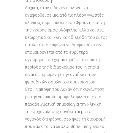
την απόλαυση.
Αρχικά, όταν ο Λακάν επιλέγει να
αναφερθεί σε μια από τις πλέον γνωστές
κλινικές περιπτώσεις του Φρόυντ, εκείνη
της νεαρής ομοφυλόφιλης, αλλά και στα
θεωρητικά και κλινικά αδιέξοδα που αυτός
ο τελευταίος αφήνει να διαφανούν, δεν
απομακρύνεται από το ευρύτερο
εγχείρημα που χαρακτηρίζει την πρώτη
περίοδο της διδασκαλίας του, η οποία
είναι αφιερωμένη στην ανάδειξη των
φροϋδικών δομών του ασυνειδήτου.
Έτσι, η άποψη του Λακάν ότι η συνάντηση
με την γυναικεία ομοφυλοφιλία αποκτά
παραδειγματική σημασία για την κλινική
της ψυχανάλυσης συνδέεται με το
γεγονός ότι φέρνει στο φως τη διαδρομή
που καλείται να ακολουθήσει μια γυναίκα