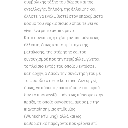
συμβολικής τάξης του δώρου και της
ανταλλαγής, δηλαδή, της έλλειψης και,
άλλοτε, να εγκλωβιστεί στον απαραβίαστο
κόσμο του ναρκισσισμού όπου τείνει να
γίνει ένα με το αντικείμενο.
Κατά συνέπεια, η σχέση αντικειμένου ως
έλλειψη, όπως και το τρίπτυχο της
ματαίωσης, της στέρησης και του
ευνουχισμού που την περιβάλλει, γίνεται
το πλαίσιο εντός του οποίου εντάσσει,
κατ’ αρχήν, ο Λακάν την συνάντησή του με
το φροϋδικό niederkommen. Δεν αργεί,
όμως, να πάρει τις αποστάσεις του αφού
δεν το προσεγγίζει μόνο ως πέρασμα στην
πράξη, το οποίο συνδέεται άμεσα με την
ικανοποίηση μιας επιθυμίας
(Wunscherfüllung), αλλά και ως
καθοριστικό παράγοντα που φέρνει επί