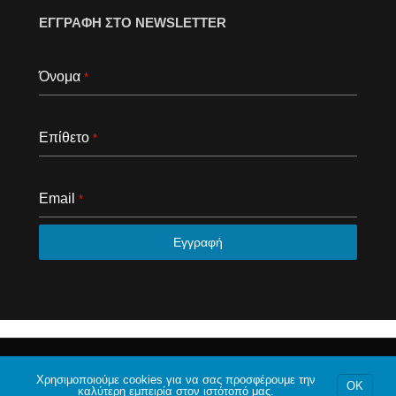
ΕΓΓΡΑΦΗ ΣΤΟ NEWSLETTER
Όνομα
*
Επίθετο
*
Email
*
Εγγραφή
© 2020 Το φόρουμ της Αθήνας. Με επιφύλαξη κάθε
νομίμου δικαιώματος.
Χρησιμοποιούμε cookies για να σας προσφέρουμε την
OK
καλύτερη εμπειρία στον ιστότοπό μας.