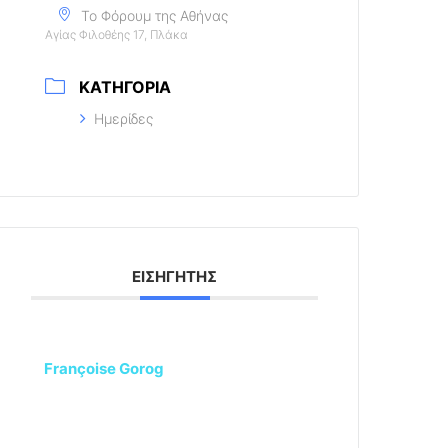
Το Φόρουμ της Αθήνας
Αγίας Φιλοθέης 17, Πλάκα
ΚΑΤΗΓΟΡΊΑ
Ημερίδες
ΕΙΣΗΓΗΤΉΣ
Françoise Gorog