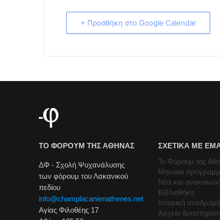
+ Προσθήκη στο Google Calendar
ΤΟ ΦΟΡΟΥΜ ΤΗΣ ΑΘΗΝΑΣ
ΣΧΕΤΙΚΑ ΜΕ ΕΜ
Το Φόρουμ της Αθ
ΔΦ - Σχολή Ψυχανάλυσης
Μηνιαίο πρόγραμ
των φόρουμ του Λακανικού
Νέα και ανακοινώσ
πεδίου
Βιβλιοθήκη
info@champlacanienathenes.net
Ιστορική αναδρομ
Αγίας Φιλοθέης 17
Αρχείο δραστηριο