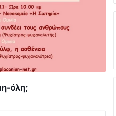
μη-όλη;