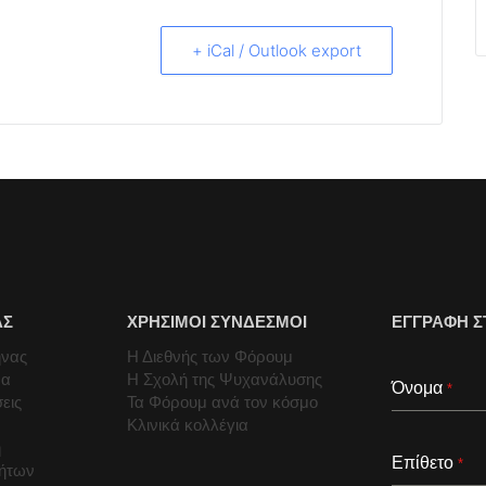
+ iCal / Outlook export
ΑΣ
ΧΡΗΣΙΜΟΙ ΣΥΝΔΕΣΜΟΙ
ΕΓΓΡΑΦΗ Σ
ήνας
Η Διεθνής των Φόρουμ
μα
Η Σχολή της Ψυχανάλυσης
Όνομα
*
εις
Τα Φόρουμ ανά τον κόσμο
Κλινικά κολλέγια
ή
Επίθετο
*
τήτων