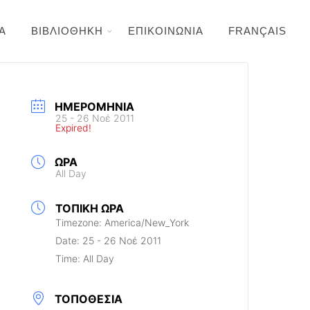
Α
ΒΙΒΛΙΟΘΗΚΗ
ΕΠΙΚΟΙΝΩΝΙΑ
FRANÇAIS
ΗΜΕΡΟΜΗΝΊΑ
25 - 26 Νοέ 2011
Expired!
ΏΡΑ
All Day
ΤΟΠΙΚΉ ΏΡΑ
Timezone:
America/New_York
Date:
25 - 26 Νοέ 2011
Time:
All Day
ΤΟΠΟΘΕΣΊΑ