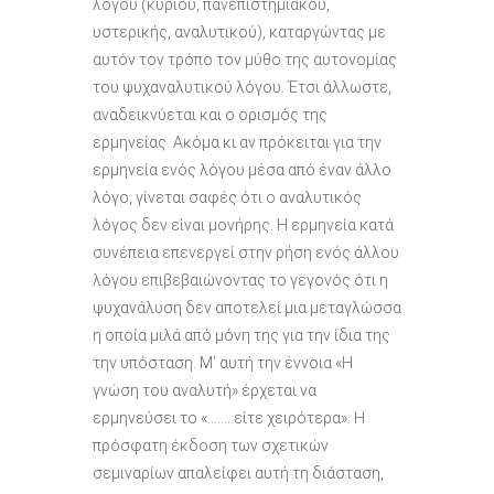
λόγου (κυρίου, πανεπιστημιακού,
υστερικής, αναλυτικού), καταργώντας με
αυτόν τον τρόπο τον μύθο της αυτονομίας
του ψυχαναλυτικού λόγου. Έτσι άλλωστε,
αναδεικνύεται και ο ορισμός της
ερμηνείας. Ακόμα κι αν πρόκειται για την
ερμηνεία ενός λόγου μέσα από έναν άλλο
λόγο, γίνεται σαφές ότι ο αναλυτικός
λόγος δεν είναι μονήρης. Η ερμηνεία κατά
συνέπεια επενεργεί στην ρήση ενός άλλου
λόγου επιβεβαιώνοντας το γεγονός ότι η
ψυχανάλυση δεν αποτελεί μια μεταγλώσσα
η οποία μιλά από μόνη της για την ίδια της
την υπόσταση. Μ’ αυτή την έννοια «Η
γνώση του αναλυτή» έρχεται να
ερμηνεύσει το «……..είτε χειρότερα». Η
πρόσφατη έκδοση των σχετικών
σεμιναρίων απαλείφει αυτή τη διάσταση,