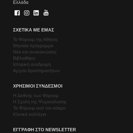
Ελλάδα
ΣΧΕΤΙΚΑ ΜΕ ΕΜΑΣ
Το Φόρουμ της Αθήνας
Μηνιαίο πρόγραμμα
Νέα και ανακοινώσεις
Βιβλιοθήκη
Ιστορική αναδρομή
Αρχείο δραστηριοτήτων
ΧΡΗΣΙΜΟΙ ΣΥΝΔΕΣΜΟΙ
Η Διεθνής των Φόρουμ
Η Σχολή της Ψυχανάλυσης
Τα Φόρουμ ανά τον κόσμο
Κλινικά κολλέγια
ΕΓΓΡΑΦΗ ΣΤΟ NEWSLETTER