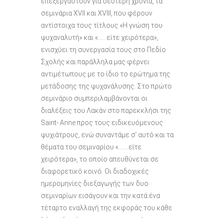
επεξεργαστούν για δεύτερη χρονιά, τα
σεμινάρια ΧVΙΙ και ΧVΙΙΙ, που φέρουν
αντίστοιχα τους τίτλους «Η γνώση του
ψυχαναλυτή» και «……είτε χειρότερα»,
ενισχύει τη συνεργασία τους στο Πεδίο
Σχολής και παράλληλα μας φέρνει
αντιμέτωπους με το ίδιο το ερώτημα της
μετάδοσης της ψυχανάλυσης. Στο πρώτο
σεμινάριο συμπεριλαμβάνονται οι
διαλέξεις του Λακάν στο παρεκκλήσι της
Saint- Anne προς τους ειδικευόμενους
ψυχιάτρους, ενώ συναντάμε σ’ αυτό και τα
θέματα του σεμιναρίου «…… είτε
χειρότερα», το οποίο απευθύνεται σε
διαφορετικό κοινό. Οι διαδοχικές
ημερομηνίες διεξαγωγής των δυο
σεμιναρίων εισάγουν και την κατά ένα
τέταρτο εναλλαγή της εκφοράς του κάθε