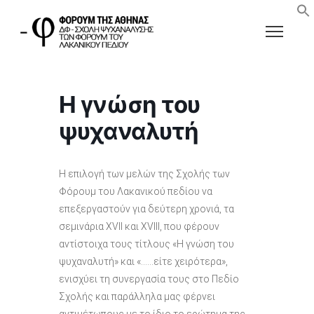
Η γνώση του
ψυχαναλυτή
Η επιλογή των μελών της Σχολής των
Φόρουμ του Λακανικού πεδίου να
επεξεργαστούν για δεύτερη χρονιά, τα
σεμινάρια ΧVΙΙ και ΧVΙΙΙ, που φέρουν
αντίστοιχα τους τίτλους «Η γνώση του
ψυχαναλυτή» και «……είτε χειρότερα»,
ενισχύει τη συνεργασία τους στο Πεδίο
Σχολής και παράλληλα μας φέρνει