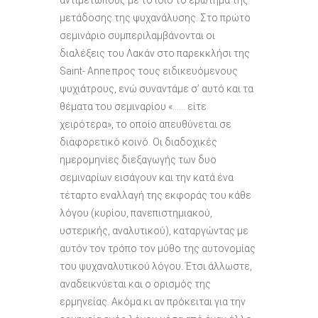
αντιμέτωπους με το ίδιο το ερώτημα της
μετάδοσης της ψυχανάλυσης. Στο πρώτο
σεμινάριο συμπεριλαμβάνονται οι
διαλέξεις του Λακάν στο παρεκκλήσι της
Saint- Anne προς τους ειδικευόμενους
ψυχιάτρους, ενώ συναντάμε σ’ αυτό και τα
θέματα του σεμιναρίου «…… είτε
χειρότερα», το οποίο απευθύνεται σε
διαφορετικό κοινό. Οι διαδοχικές
ημερομηνίες διεξαγωγής των δυο
σεμιναρίων εισάγουν και την κατά ένα
τέταρτο εναλλαγή της εκφοράς του κάθε
λόγου (κυρίου, πανεπιστημιακού,
υστερικής, αναλυτικού), καταργώντας με
αυτόν τον τρόπο τον μύθο της αυτονομίας
του ψυχαναλυτικού λόγου. Έτσι άλλωστε,
αναδεικνύεται και ο ορισμός της
ερμηνείας. Ακόμα κι αν πρόκειται για την