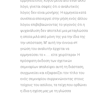
ερμηνεία ενός λόγου μέσα από έναν άλλο
λόγο, γίνεται σαφές ότι ο αναλυτικός
λόγος δεν είναι μονήρης. Η ερμηνεία κατά
συνέπεια επενεργεί στην ρήση ενός άλλου
λόγου επιβεβαιώνοντας το γεγονός ότι η
ψυχανάλυση δεν αποτελεί μια μεταγλώσσα
η οποία μιλά από μόνη της για την ίδια της
την υπόσταση. Μ’ αυτή την έννοια «Η
γνώση του αναλυτή» έρχεται να
ερμηνεύσει το «……..είτε χειρότερα». Η
πρόσφατη έκδοση των σχετικών
σεμιναρίων απαλείφει αυτή τη διάσταση,
συγχωνεύει και εξαφανίζει τον τίτλο του
ενός σεμιναρίου συρρικνώνοντας στους
τοίχους του ασύλου, τα τείχη που ορθώνει
η ίδια η σχέση μας με τη γλώσσα