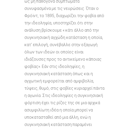
ως μη παθογόνα συμπτώματα
συνυφασμένα με τις νευρώσεις. Όταν ο
Φρόϊντ, το 1895, διαχωρίζει την φοβία από
την ιδεοληψία, υποστηρίζει ότι στην
ανάλυση βρίσκουμε « κάτι άλλο από την
συγκινησιακή αγχώδη κατάσταση η οποία,
κατ’ επιλογή, συνέβαλλε στην εξαγωγή
όλων των ιδεών οι οποίες είναι
ιδιάζουσες προς το αντικείμενο κάποιας
φοβίας». Εάν στις ιδεοληψίες, η
συγκινησιακή κατάσταση όπως και η
αγχωτική εμφορείται από αμφιβολία,
τύψεις, θυμό, στις φοβίες κυριαρχεί πάντα
η αγωνία. Στις ιδεοληψίες η συγκινησιακή
φόρτιση έχει τις ρίζες της σε μια αρχικά
ασυμφιλίωτη ιδέα η οποία μπορεί να
υποκατασταθεί από μια άλλη, ενώ η
συγκινησιακή κατάσταση παραμένει