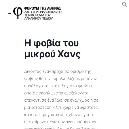
Η φοβία του
μικρού Χανς
Δίνοντας έναν πρόχειρο ορισμό της
φοβίας θα την παραλληλίζαμε με «έναν
παράλογο και ακαταλόγιστο φόβο ο
οποίος εκδηλώνεται ανεξέλεγκτα
απέναντι σε ένα ζώο, σε έναν χώρο ή σε
μια κατάσταση κ.λ,π. χωρίς να υφίσταται
κάποιος πραγματικός κίνδυνος για το
υποκείμενο». Ενώ εάν αναφερόμασταν