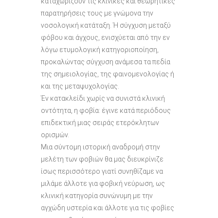
καταχωρίζουν τις κλινικές και θεωρητικές
παρατηρήσεις τους με γνώμονα την
νοσολογική κατάταξη. Ή σύγχυση μεταξύ
φόβου και άγχους, ενισχύεται από την εν
λόγω ετυμολογική κατηγοριοποίηση,
προκαλώντας σύγχυση ανάμεσα τα πεδία
της σημειολογίας, της φαινομενολογίας ή
και της μεταψυχολογίας.
Έν κατακλείδι χωρίς να συνιστά κλινική
οντότητα, η φοβία: έγινε κατά περιόδους
επιδεκτική μιας σειράς ετερόκλητων
ορισμών.
Μια σύντομη ιστορική αναδρομή στην
μελέτη των φοβιών θα μας διευκρίνιζε
ίσως περισσότερο γιατί συνηθίζαμε να
μιλάμε άλλοτε για φοβική νεύρωση, ως
κλινική κατηγορία συνώνυμη με την
αγχώδη υστερία και άλλοτε για τις φοβίες