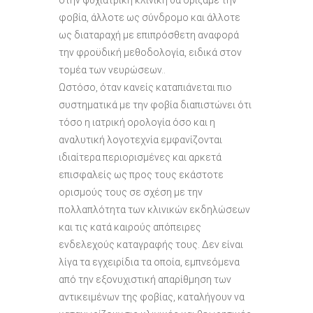
στην ψυχιατρική κλινική θα ορίζαμε την
φοβία, άλλοτε ως σύνδρομο και άλλοτε
ως διαταραχή με επιπρόσθετη αναφορά
την φροϋδική μεθοδολογία, ειδικά στον
τομέα των νευρώσεων..
Ωστόσο, όταν κανείς καταπιάνεται πιο
συστηματικά με την φοβία διαπιστώνει ότι
τόσο η ιατρική ορολογία όσο και η
αναλυτική λογοτεχνία εμφανίζονται
ιδιαίτερα περιορισμένες και αρκετά
επισφαλείς ως προς τους εκάστοτε
ορισμούς τους σε σχέση με την
πολλαπλότητα των κλινικών εκδηλώσεων
και τις κατά καιρούς απόπειρες
ενδελεχούς καταγραφής τους. Δεν είναι
λίγα τα εγχειρίδια τα οποία, εμπνεόμενα
από την εξονυχιστική απαρίθμηση των
αντικειμένων της φοβίας, καταλήγουν να