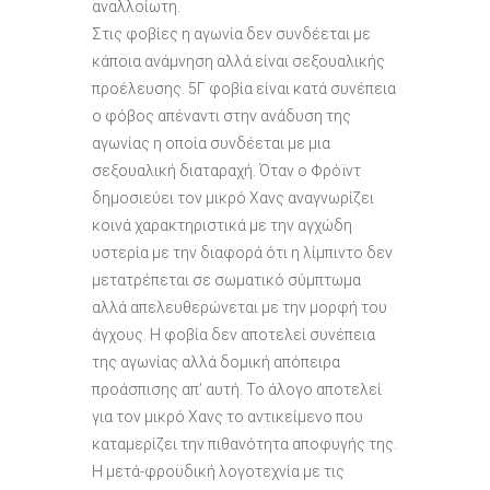
αναλλοίωτη.
Στις φοβίες η αγωνία δεν συνδέεται με
κάποια ανάμνηση αλλά είναι σεξουαλικής
προέλευσης. 5Γ φοβία είναι κατά συνέπεια
ο φόβος απέναντι στην ανάδυση της
αγωνίας η οποία συνδέεται με μια
σεξουαλική διαταραχή. Όταν ο Φρόϊντ
δημοσιεύει τον μικρό Χανς αναγνωρίζει
κοινά χαρακτηριστικά με την αγχώδη
υστερία με την διαφορά ότι η λίμπιντο δεν
μετατρέπεται σε σωματικό σύμπτωμα
αλλά απελευθερώνεται με την μορφή του
άγχους. Η φοβία δεν αποτελεί συνέπεια
της αγωνίας αλλά δομική απόπειρα
προάσπισης απ’ αυτή. Το άλογο αποτελεί
για τον μικρό Χανς το αντικείμενο που
καταμερίζει την πιθανότητα αποφυγής της.
Η μετά-φροϋδική λογοτεχνία με τις