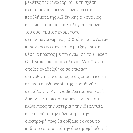
μελέτες της (αναφορικά με τη σχέση
αντικειμένου επικεντρώνονται στα
προβλήματα της λιβιδινικής οικονομίας
κατ’ επέκταση σε μια βιολογική έρευνα
του συστήματος ενόρμησης-
αντικειμένου-άμυνας. Ο Φρόϊντ και ο Λακάν
παραχωρούν στην φοβία μια ξεχωριστή
θέση, ο πρώτος με την ανάλυση του Hebert
Graf, γιου του μουσικολόγου Max Grav ο
οποίος αναδείχθηκε σε επιφανή
σκηνοθέτη της όπερας ο δε, μέσα από την
εκ νέου επεξεργασία της φροϋδικής
ανακάλυψης. Αν η φοβία λειτουργεί κατά
Λακάν, ως περιστρεφόμενη πλάκα που
κλίνει προς την υστερία ή την ιδεοληψία
και επιτρέπει την σύνδεση με την
διαστροφή, πως θα ορίζαμε εκ νέου το
πεδίο το οποίο από την διαστροφή οδηγεί