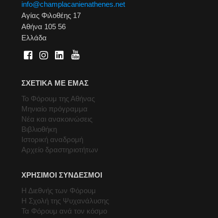
info@champlacanienathenes.net
Αγίας Φιλοθέης 17
Αθήνα 105 56
Ελλάδα
ΣΧΕΤΙΚΑ ΜΕ ΕΜΑΣ
Το Φόρουμ της Αθήνας
Μηνιαίο πρόγραμμα
Νέα και ανακοινώσεις
Βιβλιοθήκη
Ιστορική αναδρομή
Αρχείο δραστηριοτήτων
ΧΡΗΣΙΜΟΙ ΣΥΝΔΕΣΜΟΙ
Η Διεθνής των Φόρουμ
Η Σχολή της Ψυχανάλυσης
Τα Φόρουμ ανά τον κόσμο