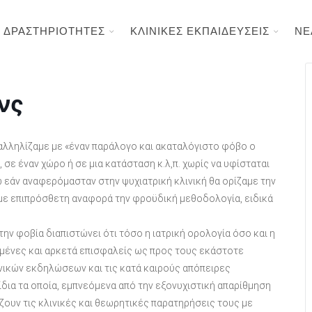
ΔΡΑΣΤΗΡΙΟΤΗΤΕΣ
ΚΛΙΝΙΚΕΣ ΕΚΠΑΙΔΕΥΣΕΙΣ
ΝΕ
νς
ραλληλίζαμε με «έναν παράλογο και ακαταλόγιστο φόβο ο
σε έναν χώρο ή σε μια κατάσταση κ.λ,π. χωρίς να υφίσταται
ώ εάν αναφερόμασταν στην ψυχιατρική κλινική θα ορίζαμε την
με επιπρόσθετη αναφορά την φροϋδική μεθοδολογία, ειδικά
την φοβία διαπιστώνει ότι τόσο η ιατρική ορολογία όσο και η
σμένες και αρκετά επισφαλείς ως προς τους εκάστοτε
νικών εκδηλώσεων και τις κατά καιρούς απόπειρες
ίδια τα οποία, εμπνεόμενα από την εξονυχιστική απαρίθμηση
ζουν τις κλινικές και θεωρητικές παρατηρήσεις τους με