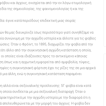
όβου και άγχους, ενισχύεται από την εν λόγω ετυμολογική
δία της σημειολογίας, της φαινομενολογίας ή και της
βία: έγινε κατά περιόδους επιδεκτική μιας σειράς
ν θα μας διευκρίνιζε ίσως περισσότερο γιατί συνηθίζαμε να
ία συνώνυμη με την αγχώδη υστερία και άλλοτε για τις φοβίες
εις. Όταν ο Φρόϊντ, το 1895, διαχωρίζει την φοβία από την
κάτι άλλο από την συγκινησιακή αγχώδη κατάσταση η οποία,
οι οποίες είναι ιδιάζουσες προς το αντικείμενο κάποιας
ση όπως και η αγχωτική εμφορείται από αμφιβολία, τύψεις,
ηψίες η συγκινησιακή φόρτιση έχει τις ρίζες της σε μια αρχικά
ό μια άλλη, ενώ η συγκινησιακή κατάσταση παραμένει
η αλλά είναι σεξουαλικής προέλευσης. 5Γ φοβία είναι κατά
η οποία συνδέεται με μια σεξουαλική διαταραχή. Όταν ο
αρακτηριστικά με την αγχώδη υστερία με την διαφορά ότι η
ά απελευθερώνεται με την μορφή του άγχους. Η φοβία δεν