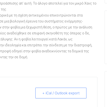
ροάσπισης απ’ αυτή. Το άλογο αποτελεί για τον μικρό Χανς το
 της.
ορικά με τη σχέση αντικειμένου επικεντρώνονται στα
 σε μια βιολογική έρευνα του συστήματος ενόρμησης-
ν στην φοβία μια ξεχωριστή θέση, ο πρώτος με την ανάλυση
ποίος αναδείχθηκε σε επιφανή σκηνοθέτη της όπερας ο δε,
άλυψης. Αν η φοβία λειτουργεί κατά Λακάν, ως
ην ιδεοληψία και επιτρέπει την σύνδεση με την διαστροφή,
αστροφή οδηγεί στην φοβία αναδεικνύοντας τα δομικά της
ντας την σε δομή.
+ iCal / Outlook export