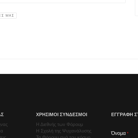
ΡΕΣ ΜΑΣ
ΑΣ
ΧΡΗΣΙΜΟΙ ΣΥΝΔΕΣΜΟΙ
ΕΓΓΡΑΦΗ Σ
ήνας
Η Διεθνής των Φόρουμ
μα
Η Σχολή της Ψυχανάλυσης
Όνομα
*
εις
Τα Φόρουμ ανά τον κόσμο