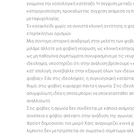
γνώμονα την νοσολογική κατάταξη. Ή σύγχυση μεταξύ φ
κατηγοριοποίηση, προκαλώντας σύγχυση ανάμεσα τα πε
μεταψυχολογίας.
Έν κατακλείδι χωρίς να συνιστά κλινική οντότητα, η φο
ετερόκλητων ορισμών.
Μια σύντομη ιστορική αναδρομή στην μελέτη των φοβιώ
μιλάμε άλλοτε για φοβική νεύρωση, ως κλινική κατηγορ
ως μη παθογόνα συμπτώματα συνυφασμένα με τις νευρώσ
ιδεοληψία, υποστηρίζει ότι στην ανάλυση βρίσκουμε « 
κατ’ επιλογή, συνέβαλλε στην εξαγωγή όλων των ιδεών 
φοβίας». Εάν στις ιδεοληψίες, η συγκινησιακή κατάστα
θυμό, στις φοβίες κυριαρχεί πάντα η αγωνία. Στις ιδεολ
ασυμφιλίωτη ιδέα η οποία μπορεί να υποκατασταθεί απ
αναλλοίωτη.
Στις φοβίες η αγωνία δεν συνδέεται με κάποια ανάμνησ
συνέπεια ο φόβος απέναντι στην ανάδυση της αγωνίας 
Φρόϊντ δημοσιεύει τον μικρό Χανς αναγνωρίζει κοινά χ
λίμπιντο δεν μετατρέπεται σε σωματικό σύμπτωμα αλλ