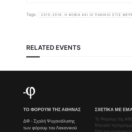
Tags:
2015-2016: Η ΦΟΒΊΑ ΚΑΙ ΟΙ ΠΑΝΙΚΟΊ ΣΤΙΣ ΜΈ
RELATED EVENTS
ΤΟ ΦΟΡΟΥΜ ΤΗΣ ΑΘΗΝΑΣ
ΣΧΕΤΙΚΑ ΜΕ ΕΜ
Το Φόρουμ της Αθ
ΔΦ - Σχολή Ψυχανάλυσης
Μηνιαίο πρόγραμ
των φόρουμ του Λακανικού
Νέα και ανακοινώσ