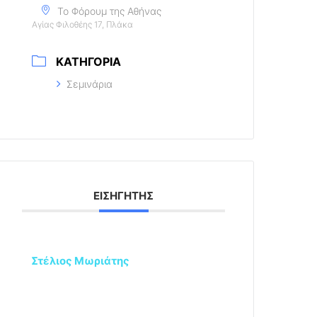
Το Φόρουμ της Αθήνας
Αγίας Φιλοθέης 17, Πλάκα
ΚΑΤΗΓΟΡΊΑ
Σεμινάρια
ΕΙΣΗΓΗΤΉΣ
Στέλιος Μωριάτης