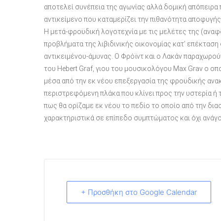
αποτελεί συνέπεια της αγωνίας αλλά δομική απόπειρα π
αντικείμενο που καταμερίζει την πιθανότητα αποφυγής
Η μετά-φροϋδική λογοτεχνία με τις μελέτες της (αναφ
προβλήματα της λιβιδινικής οικονομίας κατ’ επέκταση
αντικειμένου-άμυνας. Ο Φρόϊντ και ο Λακάν παραχωρού
του Hebert Graf, γιου του μουσικολόγου Max Grav ο ο
μέσα από την εκ νέου επεξεργασία της φροϋδικής ανακ
περιστρεφόμενη πλάκα που κλίνει προς την υστερία ή τ
πως θα ορίζαμε εκ νέου το πεδίο το οποίο από την δι
χαρακτηριστικά σε επίπεδο συμπτώματος και όχι ανάγο
+ Προσθήκη στο Google Calendar