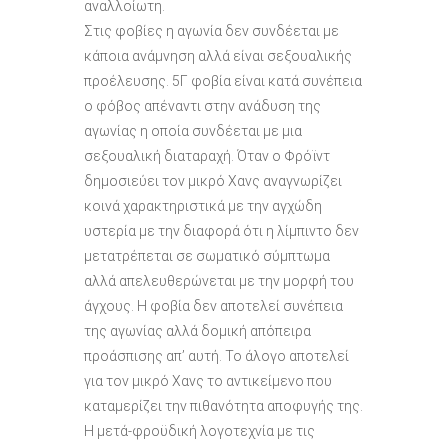
αναλλοίωτη.
Στις φοβίες η αγωνία δεν συνδέεται με
κάποια ανάμνηση αλλά είναι σεξουαλικής
προέλευσης. 5Γ φοβία είναι κατά συνέπεια
ο φόβος απέναντι στην ανάδυση της
αγωνίας η οποία συνδέεται με μια
σεξουαλική διαταραχή. Όταν ο Φρόϊντ
δημοσιεύει τον μικρό Χανς αναγνωρίζει
κοινά χαρακτηριστικά με την αγχώδη
υστερία με την διαφορά ότι η λίμπιντο δεν
μετατρέπεται σε σωματικό σύμπτωμα
αλλά απελευθερώνεται με την μορφή του
άγχους. Η φοβία δεν αποτελεί συνέπεια
της αγωνίας αλλά δομική απόπειρα
προάσπισης απ’ αυτή. Το άλογο αποτελεί
για τον μικρό Χανς το αντικείμενο που
καταμερίζει την πιθανότητα αποφυγής της.
Η μετά-φροϋδική λογοτεχνία με τις