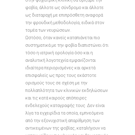
στην ψυχιατρική κλινική θα ορίζαμε την
φοβία, άλλοτε ως σύνδρομο και άλλοτε
ως διαταραχή με επιπρόσθετη αναφορά
την φροϋδική μεθοδολογία, ειδικά στον
τομέα των νευρώσεων..
Ωστόσο, όταν κανείς καταπιάνεται πιο
συστηματικά με την φοβία διαπιστώνει ότι
τόσο η ιατρική ορολογία όσο και η
αναλυτική λογοτεχνία εμφανίζονται
ιδιαίτερα περιορισμένες και αρκετά
επισφαλείς ως προς τους εκάστοτε
ορισμούς τους σε σχέση με την
πολλαπλότητα των κλινικών εκδηλώσεων
και τις κατά καιρούς απόπειρες
ενδελεχούς καταγραφής τους. Δεν είναι
λίγα τα εγχειρίδια τα οποία, εμπνεόμενα
από την εξονυχιστική απαρίθμηση των
αντικειμένων της φοβίας, καταλήγουν να