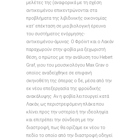
μελέτες της (αναφορικά με τη σχέση
αντικειμένου επικεντρώνονται στα
προβλήματα της λιβιδινικής οικονομίας
κατ’ επέκταση σε μια βιολογική έρευνα
του συστήματος ενόρμησης-
αντικειμένου-άμυνας. Ο Φρόϊντ και ο Λακάν
παραχωρούν στην φοβία μια ξεχωριστή
θέση, ο πρώτος με την ανάλυση του Hebert
Graf, γιου του μουσικολόγου Max Grav ο
οποίος αναδείχθηκε σε επιφανή
σκηνοθέτη της όπερας ο δε, μέσα από την
εκ νέου επεξεργασία της φροϋδικής
ανακάλυψης. Αν η φοβία λειτουργεί κατά
Λακάν, ως περιστρεφόμενη πλάκα που
κλίνει προς την υστερία ή την ιδεοληψία
και επιτρέπει την σύνδεση με την
διαστροφή, πως θα ορίζαμε εκ νέου το
πεδίο το οποίο από την διαστροφή οδηγεί