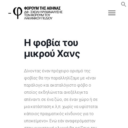
Η φοβία του
μικρού Χανς
Δίνοντας έναν πρόχειρο ορισμό της
φοβίας θα την παραλληλίζαμε με «έναν
παράλογο και ακαταλόγιστο φόβο ο
οποίος εκδηλώνεται ανεξέλεγκτα
απέναντι σε ένα ζώο, σε έναν χώρο ή σε
μια κατάσταση κ.λ,π. χωρίς να υφίσταται
κάποιος πραγματικός κίνδυνος για το
υποκείμενο». Ενώ εάν αναφερόμασταν