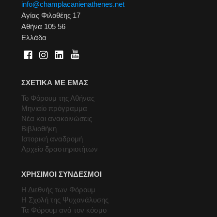
info@champlacanienathenes.net
Αγίας Φιλοθέης 17
Αθήνα 105 56
Ελλάδα
ΣΧΕΤΙΚΑ ΜΕ ΕΜΑΣ
Το Φόρουμ της Αθήνας
Μηνιαίο πρόγραμμα
Νέα και ανακοινώσεις
Βιβλιοθήκη
Ιστορική αναδρομή
Αρχείο δραστηριοτήτων
ΧΡΗΣΙΜΟΙ ΣΥΝΔΕΣΜΟΙ
Η Διεθνής των Φόρουμ
Η Σχολή της Ψυχανάλυσης
Τα Φόρουμ ανά τον κόσμο