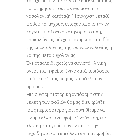
καταχωρίζουν τις κλινικές και θεωρητικές
παρατηρήσεις τους με γνώμονα την
νοσολογική κατάταξη. Ή σύγχυση μεταξύ
φόβου και άγχους, ενισχύεται από την εν
λόγω ετυμολογική κατηγοριοποίηση,
προκαλώντας σύγχυση ανάμεσα τα πεδία
της σημειολογίας, της φαινομενολογίας ή
και της μεταψυχολογίας.
Έν κατακλείδι χωρίς να συνιστά κλινική
οντότητα, η φοβία: έγινε κατά περιόδους
επιδεκτική μιας σειράς ετερόκλητων
ορισμών.
Μια σύντομη ιστορική αναδρομή στην
μελέτη των φοβιών θα μας διευκρίνιζε
ίσως περισσότερο γιατί συνηθίζαμε να
μιλάμε άλλοτε για φοβική νεύρωση, ως
κλινική κατηγορία συνώνυμη με την
αγχώδη υστερία και άλλοτε για τις φοβίες