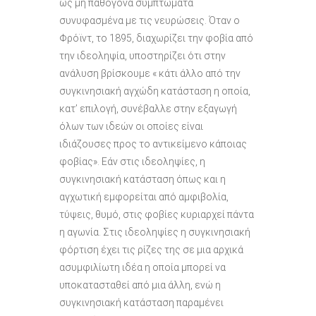
ως μη παθογόνα συμπτώματα
συνυφασμένα με τις νευρώσεις. Όταν ο
Φρόϊντ, το 1895, διαχωρίζει την φοβία από
την ιδεοληψία, υποστηρίζει ότι στην
ανάλυση βρίσκουμε « κάτι άλλο από την
συγκινησιακή αγχώδη κατάσταση η οποία,
κατ’ επιλογή, συνέβαλλε στην εξαγωγή
όλων των ιδεών οι οποίες είναι
ιδιάζουσες προς το αντικείμενο κάποιας
φοβίας». Εάν στις ιδεοληψίες, η
συγκινησιακή κατάσταση όπως και η
αγχωτική εμφορείται από αμφιβολία,
τύψεις, θυμό, στις φοβίες κυριαρχεί πάντα
η αγωνία. Στις ιδεοληψίες η συγκινησιακή
φόρτιση έχει τις ρίζες της σε μια αρχικά
ασυμφιλίωτη ιδέα η οποία μπορεί να
υποκατασταθεί από μια άλλη, ενώ η
συγκινησιακή κατάσταση παραμένει