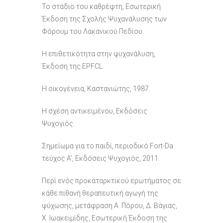
Το στάδιο του καθρέφτη, Εσωτερική
Έκδοση της Σχολής Ψυχανάλυσης των
Φόρουμ του Λακανικού Πεδίου.
Η επιθετικότητα στην ψυχανάλυση,
Έκδοση της EPFCL.
Η οικογένεια, Καστανιώτης, 1987.
Η σχέση αντικειμένου, Εκδόσεις
Ψυχογιός.
Σημείωμα για το παιδί, περιοδικό Fort-Da
τεύχος Α’, Εκδόσεις Ψυχογιός, 2011.
Περί ενός προκαταρκτικού ερωτήματος σε
κάθε πιθανή θεραπευτική αγωγή της
ψύχωσης, μετάφραση Α. Πόρου, Δ. Βάγιας,
Χ. Ιωακειμίδης, Εσωτερική Έκδοση της