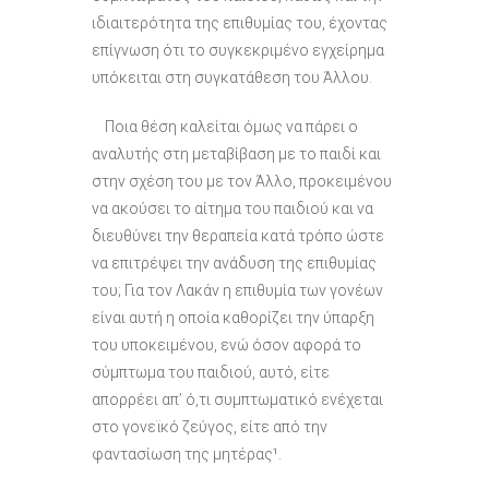
ιδιαιτερότητα της επιθυμίας του, έχοντας
επίγνωση ότι το συγκεκριμένο εγχείρημα
υπόκειται στη συγκατάθεση του Άλλου.
Ποια θέση καλείται όμως να πάρει ο
αναλυτής στη μεταβίβαση με το παιδί και
στην σχέση του με τον Άλλο, προκειμένου
να ακούσει το αίτημα του παιδιού και να
διευθύνει την θεραπεία κατά τρόπο ώστε
να επιτρέψει την ανάδυση της επιθυμίας
του; Για τον Λακάν η επιθυμία των γονέων
είναι αυτή η οποία καθορίζει την ύπαρξη
του υποκειμένου, ενώ όσον αφορά το
σύμπτωμα του παιδιού, αυτό, είτε
απορρέει απ’ ό,τι συμπτωματικό ενέχεται
στο γονεϊκό ζεύγος, είτε από την
φαντασίωση της μητέρας¹.