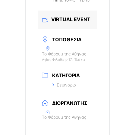
VIRTUAL EVENT
ΤΟΠΟΘΕΣΊΑ
Το Φόρουμ της Αθήνας
Αγίας Φιλοθέης 17, Πλάκα
ΚΑΤΗΓΟΡΊΑ
Σεμινάρια
ΔΙΟΡΓΑΝΩΤΉΣ
Το Φόρουμ της Αθήνας