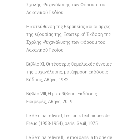
Σχολής Ψυχανάλυσης των Φόρουμ του
Λακανικού Πεδίου.
Η κατεύθυνση της θεραπείας και οι αρχές
της εξουσίας της, Εσωτερική Έκδοση της
Σχολής Ψυχανάλυσης των Φόρουμ του
Λακανικού Πεδίου.
Βιβλίο ΧΙ, Οι τέσσερις θεμελιακές έννοιες
της ψυχανάλυσης, μετάφραση Εκδόσεις
Κέδρος, Αθήνα, 1982
Βιβλίο VIII, Η μεταβίβαση, Εκδόσεις
Εκκρεμές, Αθήνα, 2019
Le Séminaire livre I, Les .crits techniques de
Freud (1953-1954), paris, Seuil, 1975.
Le Séminaire livre II, Le moi dans la th.orie de