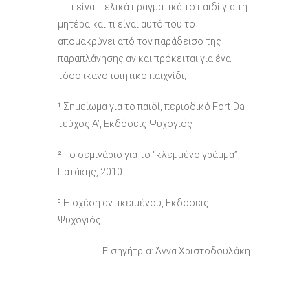
Τι είναι τελικά πραγματικά το παιδί για τη
μητέρα και τι είναι αυτό που το
απομακρύνει από τον παράδεισο της
παραπλάνησης αν και πρόκειται για ένα
τόσο ικανοποιητικό παιχνίδι;
¹ Σημείωμα για το παιδί, περιοδικό Fort-Da
τεύχος Α’, Εκδόσεις Ψυχογιός
² Το σεμινάριο για το “κλεμμένο γράμμα”,
Πατάκης, 2010
³ Η σχέση αντικειμένου, Εκδόσεις
Ψυχογιός
Εισηγήτρια: Άννα Χριστοδουλάκη