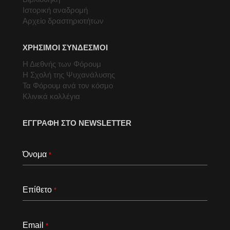
Ιστορική αναδρομή
Αρχείο δραστηριοτήτων
ΧΡΗΣΙΜΟΙ ΣΥΝΔΕΣΜΟΙ
Η Διεθνής των Φόρουμ
Η Σχολή της Ψυχανάλυσης
Τα Φόρουμ ανά τον κόσμο
Κλινικά κολλέγια
ΕΓΓΡΑΦΗ ΣΤΟ NEWSLETTER
Όνομα
*
Επίθετο
*
Email
*