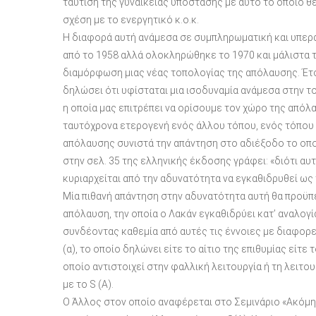
ταύτιση της γυναικείας υπόστασης με αυτό το οποίο 
σχέση με το ενεργητικό κ.ο.κ.
Η διαφορά αυτή ανάμεσα σε συμπληρωματική και υπερα
από το 1958 αλλά ολοκληρώθηκε το 1970 και μάλιστα τ
διαμόρφωση μιας νέας τοπολογίας της απόλαυσης. Έτσι
δηλώσει ότι υφίσταται μια ισοδυναμία ανάμεσα στην το
η οποία μας επιτρέπει να ορίσουμε τον χώρο της απόλ
ταυτόχρονα ετερογενή ενός άλλου τόπου, ενός τόπου 
απόλαυσης συνιστά την απάντηση στο αδιέξοδο το οπο
στην σελ. 35 της ελληνικής έκδοσης γράφει: «διότι α
κυριαρχείται από την αδυνατότητα να εγκαθιδρυθεί ως 
Μία πιθανή απάντηση στην αδυνατότητα αυτή θα προϋπέθ
απόλαυση, την οποία ο Λακάν εγκαθιδρύει κατ’ αναλογία
συνδέοντας καθεμία από αυτές τις έννοιες με διαφορετ
(α), το οποίο δηλώνει είτε το αίτιο της επιθυμίας είτε 
οποίο αντιστοιχεί στην φαλλική λειτουργία ή τη λειτου
με το S (Α).
Ο Άλλος στον οποίο αναφέρεται στο Σεμινάριο «Ακόμη»