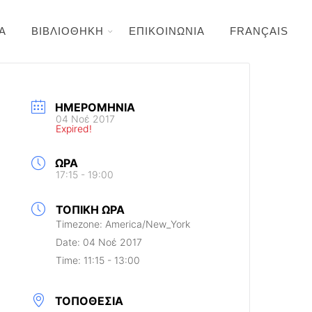
Α
ΒΙΒΛΙΟΘΗΚΗ
ΕΠΙΚΟΙΝΩΝΙΑ
FRANÇAIS
ΗΜΕΡΟΜΗΝΊΑ
04 Νοέ 2017
Expired!
ΏΡΑ
17:15 - 19:00
ΤΟΠΙΚΉ ΏΡΑ
Timezone:
America/New_York
Date:
04 Νοέ 2017
Time:
11:15 - 13:00
ΤΟΠΟΘΕΣΊΑ