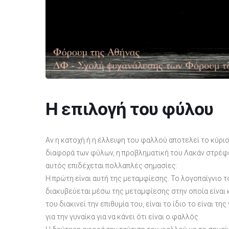
Η επιλογή του φύλου
Αν η κατοχή ή η έλλειψη του φαλλού αποτελεί το κύρ
διαφορά των φύλων, η προβληματική του Λακάν στρέφε
αυτός επιδέχεται πολλαπλές σημασίες:
H πρώτη είναι αυτή της μεταμφίεσης. Το λογοπαίγνιο το
διακυβεύεται μέσω της μεταμφίεσης στην οποία είναι κ
του διακινεί την επιθυμία του, είναι το ίδιο το είναι 
για την γυναίκα για να κάνει ότι είναι ο φαλλός.