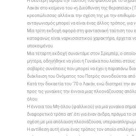
Η δεύτερη αφορά την ταύτιση του φαλλού με το σημαίνο
Λακάν στο κείμενο του «η Διεύθυνση της θεραπείας» ( Γ
κρεοπώλισσας αλλά και την σχέση της με την επιθυμία 
ανταγωνισμός μπορεί να είναι ένας άλλος τρόπος, για ν
Μία τρίτη εκδοχή αφορά στη φαντασιακή ταύτιση του εγ
καταφανώς είναι ναρκισσιστικού χαρακτήρα, έρχεται να
υποκειμένου.
Μια τέταρτη εκδοχή συναντάμε στον Σρεμπέρ, ο οποίος
μητέρα, οδηγήθηκε να γίνει η Γυναίκα που λείπει στους
σοβαρές συνέπειες που μπορεί να έχει η παραπάνω δια
διάκλειση του Ονόματος του Πατρός συνοδεύεται από 
Κατά την δεκαετία του ’70 ο Λακάν, ενώ διατηρεί την
προς τις γυναίκες την έννοια μιας πλεονάζουσας απόλ
όλου.
Η έννοια του Μη-όλου (φαλλικού) για μια γυναίκα σημαί
διαφορετικό τρόπο απ’ ότι για έναν άνδρα, πράγμα το ο
σχέση με μια απόλαυση πλεονάζουσα, υπεραναπληρωματ
Η αντίθεση αυτή είναι ένας τρόπος τον οποίο επιλέγει 