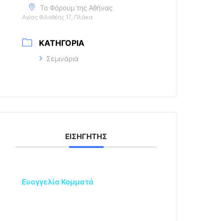
Το Φόρουμ της Αθήνας
Αγίας Φιλοθέης 17, Πλάκα
ΚΑΤΗΓΟΡΊΑ
Σεμινάρια
ΕΙΣΗΓΗΤΉΣ
Ευαγγελία Κομματά