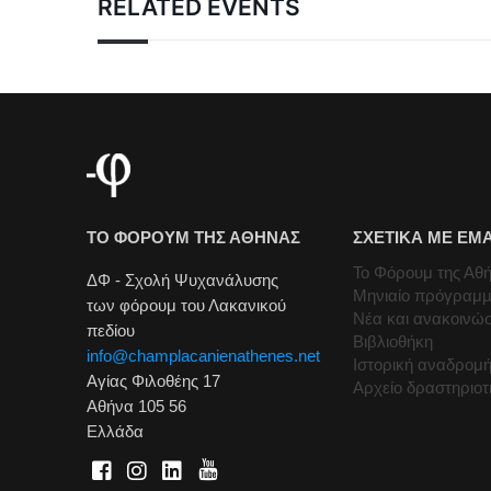
RELATED EVENTS
ΤΟ ΦΟΡΟΥΜ ΤΗΣ ΑΘΗΝΑΣ
ΣΧΕΤΙΚΑ ΜΕ ΕΜ
Το Φόρουμ της Αθ
ΔΦ - Σχολή Ψυχανάλυσης
Μηνιαίο πρόγραμ
των φόρουμ του Λακανικού
Νέα και ανακοινώσ
πεδίου
Βιβλιοθήκη
info@champlacanienathenes.net
Ιστορική αναδρομ
Αγίας Φιλοθέης 17
Αρχείο δραστηριο
Αθήνα 105 56
Ελλάδα