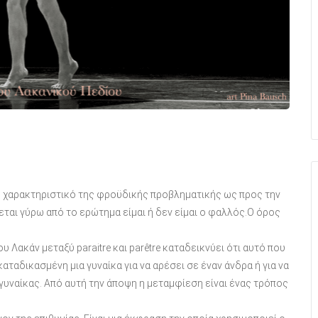
ιο χαρακτηριστικό της φροϋδικής προβληματικής ως προς την
ται γύρω από το ερώτημα είμαι ή δεν είμαι ο φαλλός.Ο όρος
υ Λακάν μεταξύ paraitre και parêtre καταδεικνύει ότι αυτό που
αταδικασμένη μια γυναίκα για να αρέσει σε έναν άνδρα ή για να
της γυναίκας. Από αυτή την άποψη η μεταμφίεση είναι ένας τρόπος