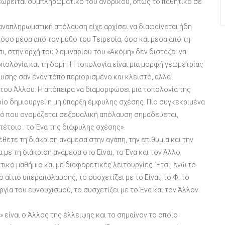
θεωρείται συμπληρωματικό του ανδρικού, όπως το παθητικό σε
ναπληρωματική απόλαυση είχε αρχίσει να διαφαίνεται ήδη
όσο μέσα από τον μύθο του Τειρεσία, όσο και μέσα από τη
, στην αρχή του Σεμιναρίου του «Ακόμη» δεν διστάζει να
πολογία και τη δομή. Η τοπολογία είναι μια μορφή γεωμετρίας
αυσης σαν έναν τόπο περιορισμένο και κλειστό, αλλά
του Άλλου. Η απόπειρα να διαμορφώσει μια τοπολογία της
ίο δημιουργεί η μη ύπαρξη έμφυλης σχέσης. Πιο συγκεκριμένα
υτό που ονομάζεται σεξουαλική απόλαυση σημαδεύεται,
τέτοιο.. το Ένα της διάφυλης σχέσης».
ετε τη διάκριση ανάμεσα στην αγάπη, την επιθυμία και την
 με τη διάκριση ανάμεσα στο Είναι, το Ένα και τον Άλλο
ικό μαθήμιο και με διαφορετικές λειτουργίες. Έτσι, ενώ το
το αίτιο υπεραπόλαυσης, το συσχετίζει με το Είναι, το Φ, το
ργία του ευνουχισμού, το συσχετίζει με το Ένα και τον Άλλον
 είναι ο Άλλος της έλλειψης και το σημαίνον το οποίο