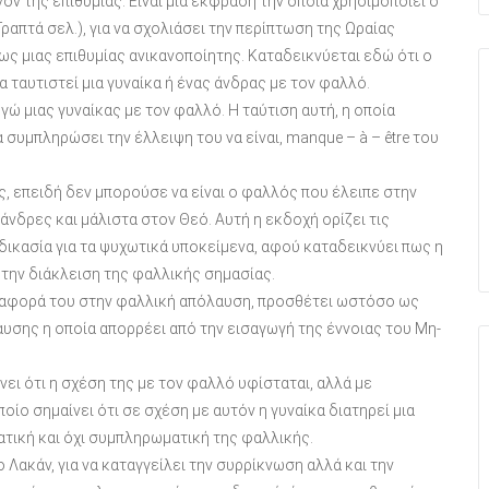
ν της επιθυμίας. Είναι μια έκφραση την οποία χρησιμοποιεί ο
ραπτά σελ.), για να σχολιάσει την περίπτωση της Ωραίας
ως μιας επιθυμίας ανικανοποίητης. Καταδεικνύεται εδώ ότι ο
α ταυτιστεί μια γυναίκα ή ένας άνδρας με τον φαλλό.
ώ μιας γυναίκας με τον φαλλό. Η ταύτιση αυτή, η οποία
 συμπληρώσει την έλλειψη του να είναι, manque – à – être του
, επειδή δεν μπορούσε να είναι ο φαλλός που έλειπε στην
 άνδρες και μάλιστα στον Θεό. Αυτή η εκδοχή ορίζει τις
δικασία για τα ψυχωτικά υποκείμενα, αφού καταδεικνύει πως η
την διάκλειση της φαλλικής σημασίας.
 αναφορά του στην φαλλική απόλαυση, προσθέτει ωστόσο ως
αυσης η οποία απορρέει από την εισαγωγή της έννοιας του Μη-
νει ότι η σχέση της με τον φαλλό υφίσταται, αλλά με
ποίο σημαίνει ότι σε σχέση με αυτόν η γυναίκα διατηρεί μια
ική και όχι συμπληρωματική της φαλλικής.
ο Λακάν, για να καταγγείλει την συρρίκνωση αλλά και την