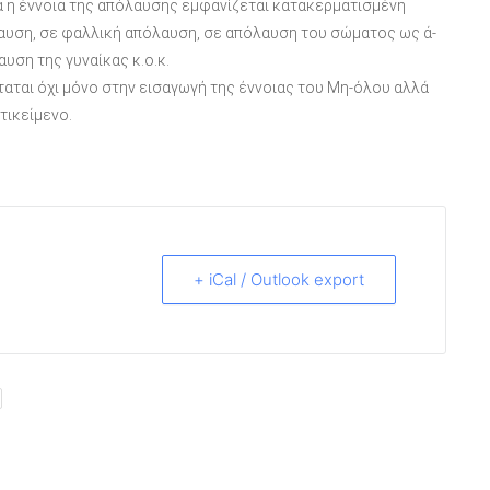
ια η έννοια της απόλαυσης εμφανίζεται κατακερματισμένη
αυση, σε φαλλική απόλαυση, σε απόλαυση του σώματος ως ά-
υση της γυναίκας κ.ο.κ.
σταται όχι μόνο στην εισαγωγή της έννοιας του Μη-όλου αλλά
τικείμενο.
+ iCal / Outlook export