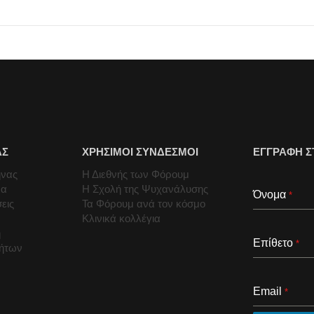
ΑΣ
ΧΡΗΣΙΜΟΙ ΣΥΝΔΕΣΜΟΙ
ΕΓΓΡΑΦΗ Σ
ήνας
Η Διεθνής των Φόρουμ
μα
Η Σχολή της Ψυχανάλυσης
Όνομα
*
εις
Τα Φόρουμ ανά τον κόσμο
Κλινικά κολλέγια
ή
Επίθετο
*
τήτων
Email
*