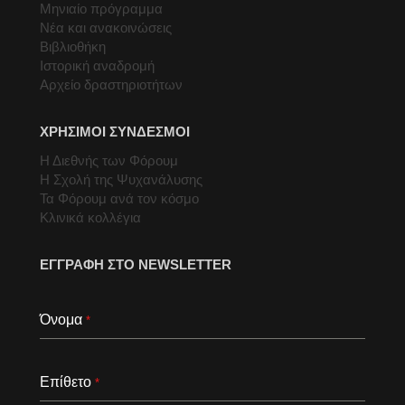
Μηνιαίο πρόγραμμα
Νέα και ανακοινώσεις
Βιβλιοθήκη
Ιστορική αναδρομή
Αρχείο δραστηριοτήτων
ΧΡΗΣΙΜΟΙ ΣΥΝΔΕΣΜΟΙ
Η Διεθνής των Φόρουμ
Η Σχολή της Ψυχανάλυσης
Τα Φόρουμ ανά τον κόσμο
Κλινικά κολλέγια
ΕΓΓΡΑΦΗ ΣΤΟ NEWSLETTER
Όνομα
*
Επίθετο
*