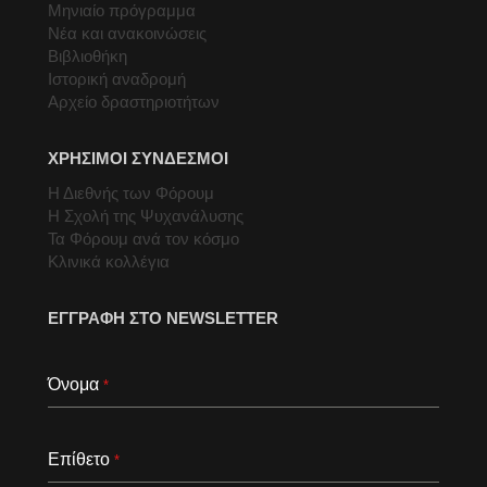
Μηνιαίο πρόγραμμα
Νέα και ανακοινώσεις
Βιβλιοθήκη
Ιστορική αναδρομή
Αρχείο δραστηριοτήτων
ΧΡΗΣΙΜΟΙ ΣΥΝΔΕΣΜΟΙ
Η Διεθνής των Φόρουμ
Η Σχολή της Ψυχανάλυσης
Τα Φόρουμ ανά τον κόσμο
Κλινικά κολλέγια
ΕΓΓΡΑΦΗ ΣΤΟ NEWSLETTER
Όνομα
*
Επίθετο
*