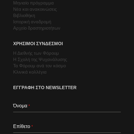
Μηνιαίο πρόγραμμα
Νέα και ανακοινώσεις
Βιβλιοθήκη
Ιστορική αναδρομή
Αρχείο δραστηριοτήτων
ΧΡΗΣΙΜΟΙ ΣΥΝΔΕΣΜΟΙ
Η Διεθνής των Φόρουμ
Η Σχολή της Ψυχανάλυσης
Τα Φόρουμ ανά τον κόσμο
Κλινικά κολλέγια
ΕΓΓΡΑΦΗ ΣΤΟ NEWSLETTER
Όνομα
*
Επίθετο
*