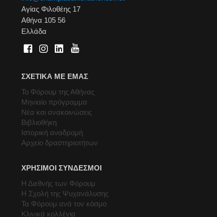
Αγίας Φιλοθέης 17
Αθήνα 105 56
Ελλάδα
ΣΧΕΤΙΚΑ ΜΕ ΕΜΑΣ
Το Φόρουμ της Αθήνας
Μηνιαίο πρόγραμμα
Νέα και ανακοινώσεις
Βιβλιοθήκη
Ιστορική αναδρομή
Αρχείο δραστηριοτήτων
ΧΡΗΣΙΜΟΙ ΣΥΝΔΕΣΜΟΙ
Η Διεθνής των Φόρουμ
Η Σχολή της Ψυχανάλυσης
Τα Φόρουμ ανά τον κόσμο
Κλινικά κολλέγια