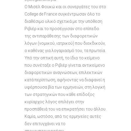
Ο Μισέλ Φουκώ και οι συνεργάτες του στο
College de France συγκέντρωσαν όλο το
διαθέσιμο υλικό σχετικά με την υπόθεση
Ριβιέρ και το προσέγγισαν στο επίπεδο
της αντιπαράθεσης των διαφορετικών
λόγων (νομικού, ιατρικού) που διεκδικούν,
ο καθένας για λογαριασμό του, τα πρωτεία.
Υπό την οπτική αυτή, το ίδιο το κείμενο
που συνέταξε ο Ριβιέρ γίνεται αντικείμενο
διαφορετικών αναγνώσεων, επιλεκτικών
κατά περίπτωση, αφήνοντας να διαφανεί η
υφέρπουσα βία των ερμηνειών, στη λογική
των στρατηγικών που κάθε επίδοξος
κυρίαρχος λόγος επιλέγει στην
προσπάθειά του να επικρατήσει του άλλου.
Καμία, ωστόσο, από τις ερμηνείες αυτές
δεν επιτυγχάνει να το
αποκρυπτογραφήσει.