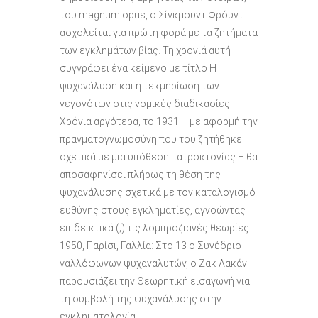
του magnum opus, o Σίγκμουντ Φρόυντ
ασχολείται για πρώτη φορά με τα ζητήματα
των εγκλημάτων βίας. Τη χρονιά αυτή
συγγράφει ένα κείμενο με τίτλο Η
ψυχανάλυση και η τεκμηρίωση των
γεγονότων στις νομικές διαδικασίες.
Χρόνια αργότερα, το 1931 – με αφορμή την
πραγματογνωμοσύνη που του ζητήθηκε
σχετικά με μια υπόθεση πατροκτονίας – θα
αποσαφηνίσει πλήρως τη θέση της
ψυχανάλυσης σχετικά με τον καταλογισμό
ευθύνης στους εγκληματίες, αγνοώντας
επιδεικτικά (;) τις λομπροζιανές θεωρίες.
1950, Παρίσι, Γαλλία: Στο 13 ο Συνέδριο
γαλλόφωνων ψυχαναλυτών, ο Ζακ Λακάν
παρουσιάζει την Θεωρητική εισαγωγή για
τη συμβολή της ψυχανάλυσης στην
εγκληματολογία.