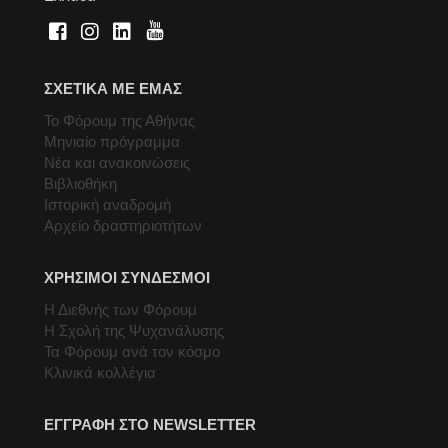
ΣΧΕΤΙΚΑ ΜΕ ΕΜΑΣ
Το Φόρουμ της Αθήνας
Μηνιαίο πρόγραμμα
Νέα και ανακοινώσεις
Βιβλιοθήκη
Ιστορική αναδρομή
Αρχείο δραστηριοτήτων
ΧΡΗΣΙΜΟΙ ΣΥΝΔΕΣΜΟΙ
Η Διεθνής των Φόρουμ
Η Σχολή της Ψυχανάλυσης
Τα Φόρουμ ανά τον κόσμο
Κλινικά κολλέγια
ΕΓΓΡΑΦΗ ΣΤΟ NEWSLETTER