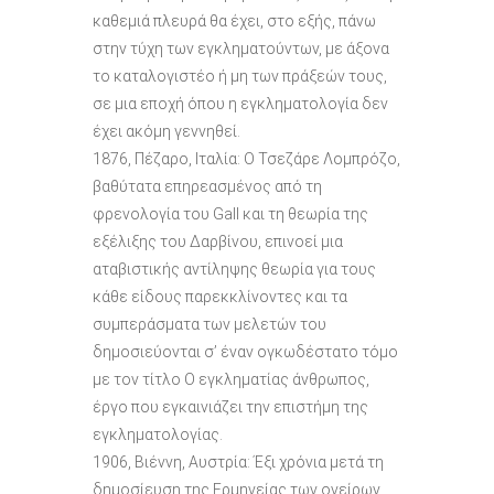
καθεμιά πλευρά θα έχει, στο εξής, πάνω
στην τύχη των εγκληματούντων, με άξονα
το καταλογιστέο ή μη των πράξεών τους,
σε μια εποχή όπου η εγκληματολογία δεν
έχει ακόμη γεννηθεί.
1876, Πέζαρο, Ιταλία: Ο Τσεζάρε Λομπρόζο,
βαθύτατα επηρεασμένος από τη
φρενολογία του Gall και τη θεωρία της
εξέλιξης του Δαρβίνου, επινοεί μια
αταβιστικής αντίληψης θεωρία για τους
κάθε είδους παρεκκλίνοντες και τα
συμπεράσματα των μελετών του
δημοσιεύονται σ’ έναν ογκωδέστατο τόμο
με τον τίτλο Ο εγκληματίας άνθρωπος,
έργο που εγκαινιάζει την επιστήμη της
εγκληματολογίας.
1906, Βιέννη, Αυστρία: Έξι χρόνια μετά τη
δημοσίευση της Ερμηνείας των ονείρων,