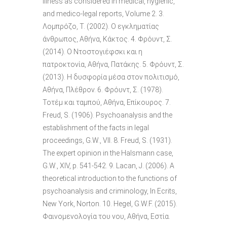
illness as considered in medical, hygienic,
and medico-legal reports, Volume 2. 3.
Λομπρόζο, Τ. (2002). Ο εγκληματίας
άνθρωπος, Αθήνα, Κάκτος. 4. Φρόυντ, Σ.
(2014). Ο Ντοστογιέφσκι και η
πατροκτονία, Αθήνα, Πατάκης. 5. Φρόυντ, Σ.
(2013). Η δυσφορία μέσα στον πολιτισμό,
Αθήνα, Πλέθρον. 6. Φρόυντ, Σ. (1978).
Τοτέμ και ταμπού, Αθήνα, Επίκουρος. 7.
Freud, S. (1906). Psychoanalysis and the
establishment of the facts in legal
proceedings, G.W., VII. 8. Freud, S. (1931).
The expert opinion in the Halsmann case,
G.W., XIV, p. 541-542. 9. Lacan, J. (2006). A
theoretical introduction to the functions of
psychoanalysis and criminology, Ιn Ecrits,
New York, Norton. 10. Hegel, G.W.F. (2015).
Φαινομενολογία του νου, Αθήνα, Εστία.