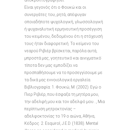
Είναι γεγονός ότι ο Φουκώ και οι
συνεργάτες του, ρητά, απέφυγαν
οποιαδήποτε ψυχολογική, γλωσσολογική
ή ψυχαναλυτική ερμηνευτική προσέγγιση
του κειμένου, δεδομένου ότι η στόχευσή
τους ήταν διαφορετική. Το κείμενο του
νεαρού Ριβιέρ βρίσκεται, παρόλα αυτά,
μπροστά μας, γοητευτικό και αινιγματικό˙
τίποτα δεν μας εμποδίζει να
προσπαθήσουμε να το προσεγγίσουμε με
τα δικά μας εννοιολογικά εργαλεία.
Βιβλιογραφία: 1. Φουκώ, Μ. (2002). Εγώ ο
Πιερ Ριβιέρ, που έσφαξα τη μητέρα μου,
την αδελφή μου και τον αδελφό μου…, Μια
περίπτωση μητροκτονίας –
αδελφοκτονίας το 19 ο αιώνα, Αθήνα,
Κέδρος. 2. Esquirol, J.E.D. (1838). Mental