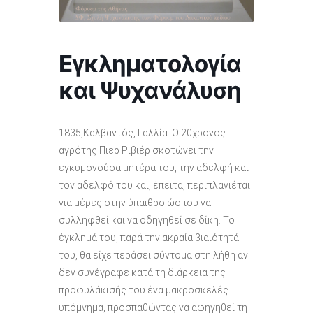
Εγκληματολογία
και Ψυχανάλυση
1835,Καλβαντός, Γαλλία: Ο 20χρονος
αγρότης Πιερ Ριβιέρ σκοτώνει την
εγκυμονούσα μητέρα του, την αδελφή και
τον αδελφό του και, έπειτα, περιπλανιέται
για μέρες στην ύπαιθρο ώσπου να
συλληφθεί και να οδηγηθεί σε δίκη. Το
έγκλημά του, παρά την ακραία βιαιότητά
του, θα είχε περάσει σύντομα στη λήθη αν
δεν συνέγραφε κατά τη διάρκεια της
προφυλάκισής του ένα μακροσκελές
υπόμνημα, προσπαθώντας να αφηγηθεί τη