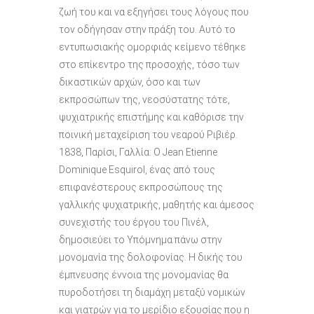
ζωή του και να εξηγήσει τους λόγους που
τον οδήγησαν στην πράξη του. Αυτό το
εντυπωσιακής ομορφιάς κείμενο τέθηκε
στο επίκεντρο της προσοχής, τόσο των
δικαστικών αρχών, όσο και των
εκπροσώπων της, νεοσύστατης τότε,
ψυχιατρικής επιστήμης και καθόρισε την
ποινική μεταχείριση του νεαρού Ριβιέρ.
1838, Παρίσι, Γαλλία: Ο Jean Etienne
Dominique Esquirol, ένας από τους
επιφανέστερους εκπροσώπους της
γαλλικής ψυχιατρικής, μαθητής και άμεσος
συνεχιστής του έργου του Πινέλ,
δημοσιεύει το Υπόμνημα πάνω στην
μονομανία της δολοφονίας. Η δικής του
έμπνευσης έννοια της μονομανίας θα
πυροδοτήσει τη διαμάχη μεταξύ νομικών
και γιατρών για το μερίδιο εξουσίας που η