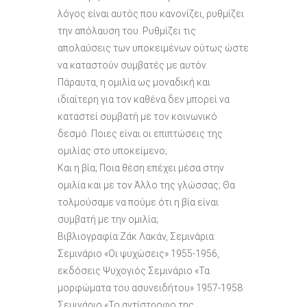
λόγος είναι αυτός που κανονίζει, ρυθμίζει
την απόλαυση του. Ρυθμίζει τις
απολαύσεις των υποκειμένων ούτως ώστε
να καταστούν συμβατές με αυτόν.
Πάραυτα, η ομιλία ως μοναδική και
ιδιαίτερη για τον καθένα δεν μπορεί να
καταστεί συμβατή με τον κοινωνικό
δεσμό. Ποιες είναι οι επιπτώσεις της
ομιλίας στο υποκείμενο;
Και η βία; Ποια θέση επέχει μέσα στην
ομιλία και με τον Άλλο της γλώσσας; Θα
τολμούσαμε να πούμε ότι η βία είναι
συμβατή με την ομιλία;
Βιβλιογραφία:Ζάκ Λακάν, Σεμινάρια:
Σεμινάριο «Οι ψυχώσεις» 1955-1956,
εκδόσεις Ψυχογιός Σεμινάριο «Τα
μορφώματα του ασυνειδήτου» 1957-1958
Σεμινάριο «Το αντίστροφο της