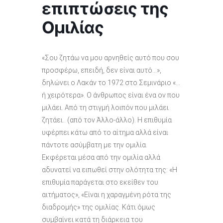
επιπτώσεις της
Ομιλίας
«Σου ζητάω να μου αρνηθείς αυτό που σου
προσφέρω, επειδή, δεν είναι αυτό…»,
δηλώνει ο Λακάν το 1972 στο Σεμινάριο «…
ή χειρότερα». Ο άνθρωπος είναι ένα ον που
μιλάει. Από τη στιγμή λοιπόν που μιλάει
ζητάει.. (από τον Άλλο-άλλο). Η επιθυμία
υφέρπει κάτω από το αίτημα αλλά είναι
πάντοτε ασύμβατη με την ομιλία.
Εκφέρεται μέσα από την ομιλία αλλά
αδυνατεί να ειπωθεί στην ολότητα της: «Η
επιθυμία παράγεται στο εκείθεν του
αιτήματος», «Είναι η χαραγμένη ρότα της
διαδρομής» της ομιλίας. Κάτι όμως
συμβαίνει κατά τη διάρκεια του