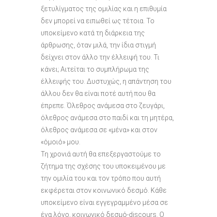
ξετυλίγματος της ομιλίας και η επιθυμία
δεν μπορεί να ειπωθεί ως τέτοια. Το
υποκείμενο κατά τη διάρκεια της
άρθρωσης, όταν μιλά, την ίδια στιγμή
δείχνει στον άλλο την έλλειψή του. Τι
κάνει; Αιτείται το συμπλήρωμα της
έλλειψής του. Δυστυχώς, η απάντηση του
άλλου δεν θα είναι ποτέ αυτή που θα
έπρεπε. Όλεθρος ανάμεσα στο ζευγάρι,
όλεθρος ανάμεσα στο παιδί και τη μητέρα,
όλεθρος ανάμεσα σε «μένα» και στον
«όμοιό» μου.
Τη χρονιά αυτή θα επεξεργαστούμε το
ζήτημα της σχέσης του υποκειμένου με
την ομιλία του και τον τρόπο που αυτή
εκφέρεται στον κοινωνικό δεσμό. Κάθε
υποκείμενο είναι εγγεγραμμένο μέσα σε
ένα λόγο, κοινωνικό δεσμό-discours. Ο