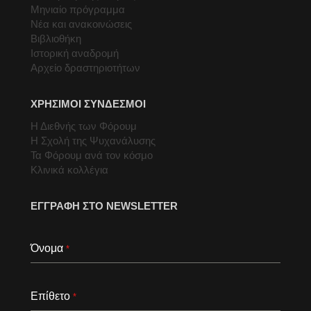
Μηνιαίο πρόγραμμα
Νέα και ανακοινώσεις
Βιβλιοθήκη
Ιστορική αναδρομή
Αρχείο δραστηριοτήτων
ΧΡΗΣΙΜΟΙ ΣΥΝΔΕΣΜΟΙ
Η Διεθνής των Φόρουμ
Η Σχολή της Ψυχανάλυσης
Τα Φόρουμ ανά τον κόσμο
Κλινικά κολλέγια
ΕΓΓΡΑΦΗ ΣΤΟ NEWSLETTER
Όνομα
*
Επίθετο
*