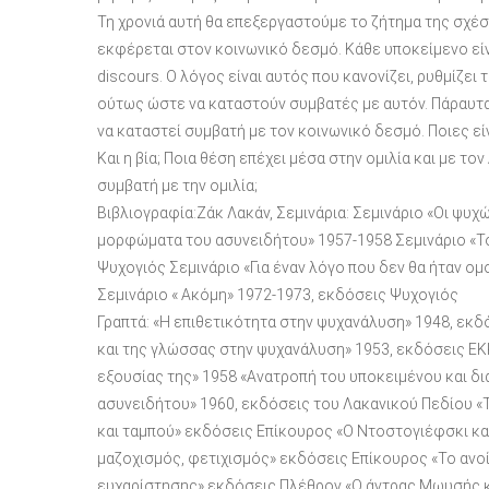
Τη χρονιά αυτή θα επεξεργαστούμε το ζήτημα της σχέσ
εκφέρεται στον κοινωνικό δεσμό. Κάθε υποκείμενο εί
discours. Ο λόγος είναι αυτός που κανονίζει, ρυθμίζει
ούτως ώστε να καταστούν συμβατές με αυτόν. Πάραυτα, 
να καταστεί συμβατή με τον κοινωνικό δεσμό. Ποιες εί
Και η βία; Ποια θέση επέχει μέσα στην ομιλία και με το
συμβατή με την ομιλία;
Βιβλιογραφία:Ζάκ Λακάν, Σεμινάρια: Σεμινάριο «Οι ψυχ
μορφώματα του ασυνειδήτου» 1957-1958 Σεμινάριο «Τ
Ψυχογιός Σεμινάριο «Για έναν λόγο που δεν θα ήταν ο
Σεμινάριο « Ακόμη» 1972-1973, εκδόσεις Ψυχογιός
Γραπτά: «Η επιθετικότητα στην ψυχανάλυση» 1948, εκδό
και της γλώσσας στην ψυχανάλυση» 1953, εκδόσεις ΕΚ
εξουσίας της» 1958 «Ανατροπή του υποκειμένου και δι
ασυνειδήτου» 1960, εκδόσεις του Λακανικού Πεδίου «Τ
και ταμπού» εκδόσεις Επίκουρος «Ο Ντοστογιέφσκι κα
μαζοχισμός, φετιχισμός» εκδόσεις Επίκουρος «Το ανο
ευχαρίστησης» εκδόσεις Πλέθρον «Ο άντρας Μωυσής κ