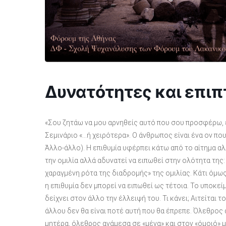
Δυνατότητες και επιπ
«Σου ζητάω να μου αρνηθείς αυτό που σου προσφέρω, ε
Σεμινάριο «…ή χειρότερα». Ο άνθρωπος είναι ένα ον που 
Άλλο-άλλο). Η επιθυμία υφέρπει κάτω από το αίτημα αλ
την ομιλία αλλά αδυνατεί να ειπωθεί στην ολότητα της: 
χαραγμένη ρότα της διαδρομής» της ομιλίας. Κάτι όμως
η επιθυμία δεν μπορεί να ειπωθεί ως τέτοια. Το υποκείμ
δείχνει στον άλλο την έλλειψή του. Τι κάνει; Αιτείται
άλλου δεν θα είναι ποτέ αυτή που θα έπρεπε. Όλεθρος 
μητέρα, όλεθρος ανάμεσα σε «μένα» και στον «όμοιό» μ