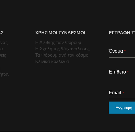
ΑΣ
ΧΡΗΣΙΜΟΙ ΣΥΝΔΕΣΜΟΙ
ΕΓΓΡΑΦΗ Σ
ήνας
Η Διεθνής των Φόρουμ
μα
Η Σχολή της Ψυχανάλυσης
Όνομα
*
εις
Τα Φόρουμ ανά τον κόσμο
Κλινικά κολλέγια
ή
Επίθετο
*
τήτων
Email
*
Εγγραφή