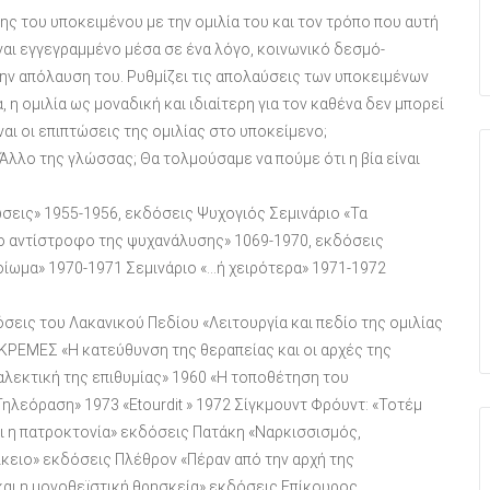
ης του υποκειμένου με την ομιλία του και τον τρόπο που αυτή
ναι εγγεγραμμένο μέσα σε ένα λόγο, κοινωνικό δεσμό-
 την απόλαυση του. Ρυθμίζει τις απολαύσεις των υποκειμένων
η ομιλία ως μοναδική και ιδιαίτερη για τον καθένα δεν μπορεί
ναι οι επιπτώσεις της ομιλίας στο υποκείμενο;
ν Άλλο της γλώσσας; Θα τολμούσαμε να πούμε ότι η βία είναι
ώσεις» 1955-1956, εκδόσεις Ψυχογιός Σεμινάριο «Τα
ο αντίστροφο της ψυχανάλυσης» 1069-1970, εκδόσεις
μοίωμα» 1970-1971 Σεμινάριο «…ή χειρότερα» 1971-1972
σεις του Λακανικού Πεδίου «Λειτουργία και πεδίο της ομιλίας
ΚΡΕΜΕΣ «Η κατεύθυνση της θεραπείας και οι αρχές της
αλεκτική της επιθυμίας» 1960 «Η τοποθέτηση του
ηλεόραση» 1973 «Etourdit » 1972 Σίγκμουντ Φρόυντ: «Τοτέμ
ι η πατροκτονία» εκδόσεις Πατάκη «Ναρκισσισμός,
ίκειο» εκδόσεις Πλέθρον «Πέραν από την αρχή της
αι η μονοθεϊστική θρησκεία» εκδόσεις Επίκουρος