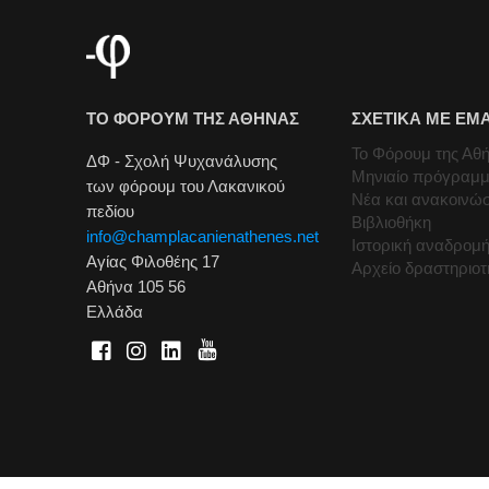
ΤΟ ΦΟΡΟΥΜ ΤΗΣ ΑΘΗΝΑΣ
ΣΧΕΤΙΚΑ ΜΕ ΕΜ
Το Φόρουμ της Αθ
ΔΦ - Σχολή Ψυχανάλυσης
Μηνιαίο πρόγραμ
των φόρουμ του Λακανικού
Νέα και ανακοινώσ
πεδίου
Βιβλιοθήκη
info@champlacanienathenes.net
Ιστορική αναδρομ
Αγίας Φιλοθέης 17
Αρχείο δραστηριο
Αθήνα 105 56
Ελλάδα