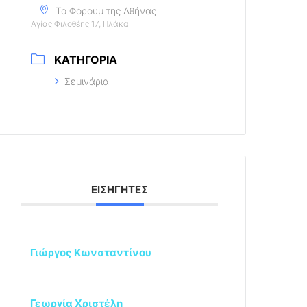
Το Φόρουμ της Αθήνας
Αγίας Φιλοθέης 17, Πλάκα
ΚΑΤΗΓΟΡΊΑ
Σεμινάρια
ΕΙΣΗΓΗΤΈΣ
Γιώργος Κωνσταντίνου
Γεωργία Χριστέλη