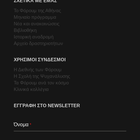
ΣΧΕΤΙΚΑ ΜΕ ΕΜΑΣ
Το Φόρουμ της Αθήνας
Μηνιαίο πρόγραμμα
Νέα και ανακοινώσεις
Βιβλιοθήκη
Ιστορική αναδρομή
Αρχείο δραστηριοτήτων
ΧΡΗΣΙΜΟΙ ΣΥΝΔΕΣΜΟΙ
Η Διεθνής των Φόρουμ
Η Σχολή της Ψυχανάλυσης
Τα Φόρουμ ανά τον κόσμο
Κλινικά κολλέγια
ΕΓΓΡΑΦΗ ΣΤΟ NEWSLETTER
Όνομα
*